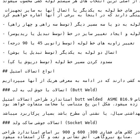
 از اصلی ترین انتخاب های هر سیستم لوله کشی محسوب میشوند.
اتصالات استیل کاربری های بسیار متنوع و گوناگونی مانند هدایت مسیر جریان سیال در سیستم لوله کشی و یا اتصال مسیر های خط لوله به یکدیگر یا اتصال آنها به سایر تجهیزات 
ینگی دارند که در اینجا به برخی از آنها اشاره خواهیم کرد:
- ایجاد انشعاب از یک مسیر خط لوله به دو یا سه مسیر دیگر (توسط سه راهی و چهار راهی)

- کوچک کردن خط لوله و ایجاد تغییر سایز در خط (توسط تبدیل یا ریدیوسر)

- تغییر زاویه های خط لوله (توسط زانویی 45 یا 90 درجه) 

- اتصال دو لوله به یکدیگر (توسط تبدیل یا بوشن)

- مسدود کردن مسیر خط لوله (توسط درپوش یا کپ) 

## انواع اتصالات استیل

ه کشی دارند که در ادامه به معرفی هریک از آنها میپردازیم:
### اتصالات با جوش لب به لب (Butt Weld)

استاندارد طراحی اتصالات استیل butt welded  ASME B16.9 و در برخی موارد با خوردگی کم بر اساس MSS SP43 طراحی و تولید میشوند. این استاندارد کلیه ملزومات برای شکل دهی خارجی 
 زده میشود. شکل این پخ متناسب با ضخامت متفاوت خواهد بود.
هداشتی سیال، یا نشتی آن مطرح باشد بسیار پرکاربرد میباشد.
### اتصالات جوشی ساکت ولد (Socket Weld)

این نوع اتصال به دلیل تحمل دما ها و فشار های بالاتر در کلاس های فشاری 300، 600 و 900 بر اساس استاندارد طراحی ASME B16.11 طراحی و تولید میگردند. از اتصالات ساکت ولد در 
صنایع نیروگاهی، آتش نشانی و نفت و گاز استفاده میشود.
