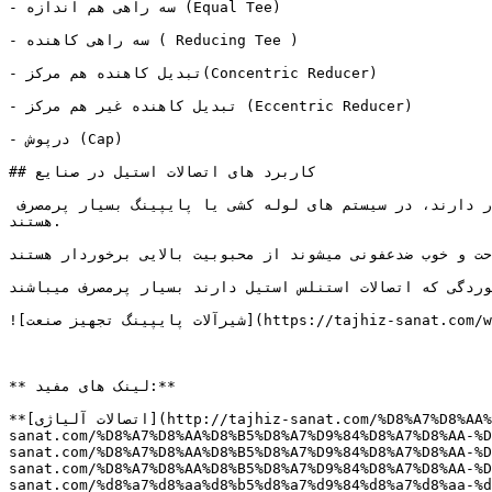
- سه راهی هم اندازه (Equal Tee)

- سه راهی کاهنده ( Reducing Tee )

- تبدیل کاهنده هم مرکز(Concentric Reducer)

- تبدیل کاهنده غیر هم مرکز (Eccentric Reducer)

- درپوش (Cap)

## کاربرد های اتصالات استیل در صنایع

همانطور که بالاتر اشاره کردیم، اتصالات استیل به دلیل خاصیت ضد خوردگی و مقاومت نسبتآ بالایی که در مقابل دما و فشار دارند، در سیستم های لوله کشی یا پایپینگ بسیار پرمصرف 
هستند.

ت و خوب ضدعفونی میشوند از محبوبیت بالایی برخوردار هستند.
ردگی که اتصالات استنلس استیل دارند بسیار پرمصرف میباشند.
![شیرآلات پایپینگ تجهیز صنعت](https://tajhiz-sanat.com/wp-content/uploads/2023/09/zxc-b4.jpg)

** لینک های مفید:**

**[اتصالات آلیاژی](http://tajhiz-sanat.com/%D8%A7%D8%AA%D8%B5%D8%A7%D9%84%D8%A7%D8%AA-%D8%A2%D9%84%DB%8C%D8%A7%DA%98%DB%8C/) ****/ ****[اتصالات جوشی](http://tajhiz-
sanat.com/%D8%A7%D8%AA%D8%B5%D8%A/) / ****[اتصالات دنده ای](http://tajhiz-
sanat.com/%D8%A7%D8%AA%D8%B5%D/) / ****[اتصالات فشار قوی](http://tajhiz-
sanat.com/%D8%A7%D8%AA%D8%B5%D8%A/) /[ اتصالات پلی اتیلن](https://tajhiz-
sanat.com/%d8%a7%d8%aa%d8%b5%d8%a7%d9%84%d8%a7%d8%aa-%d