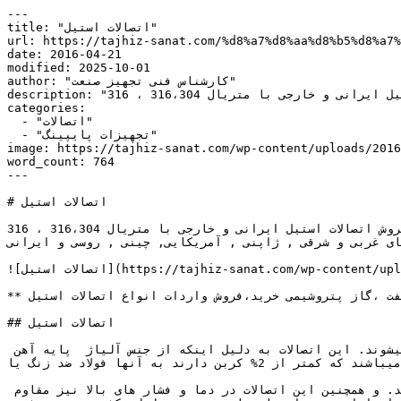
---

title: "اتصالات استیل"

url: https://tajhiz-sanat.com/%d8%a7%d8%aa%d8%b5%d8%a7%
date: 2016-04-21

modified: 2025-10-01

author: "کارشناس فنی تجهیز صنعت"

description: "تجهیز صنعت نمایندگی فروش اتصالات استیل ایرانی و خارجی با متریال 316،304 ، 316L در سایز و رده های مختلف انواع  زانو ، سه راه ، تبدیل ،گپ ، بوشن ، نیپل..."

categories:

  - "اتصالات"

  - "تجهیزات پایپینگ"

image: https://tajhiz-sanat.com/wp-content/uploads/20/اتصالات-استیل.jpg
word_count: 764

---

# اتصالات استیل

تجهیز صنعت نمایندگی فروش اتصالات استیل ایرانی و خارجی با متریال 316،304 ، 316L در سایز و رده های مختلف انواع  زانو ، سه راه ، تبدیل ،گپ ، بوشن ، نیپل ، تردولت ، ولدولت 
، ساکت ، لب جوش و ... کلاس  150 تا 9000 از برند های اروپای غربی و شرقی , ژاپنی , آمریکایی, چینی , روسی و ایرانی ...
![اتصالات استیل](https://tajhiz-sanat.com/wp-content/uploads/2016/04/اتصالات-استیل-1.jpg)

** تامین تجهیزات صنایع نفت ،گاز پتروشیمی خرید،فروش واردات انواع اتصالات استیل** 

## اتصالات استیل

اتصالات استیل یا فیتینگ های استیل یکی از تجهیزات بسیار پرمصرف و مهم در صنعت پایپینگ یا لوله کشی و تاسیسات محسوب میشوند. این اتصالات به دلیل اینکه از جنس آلیاژ  پایه آهن 
میباشند که کمتر از 2% کربن دارند به آنها فولاد ضد زنگ یا Stainless Steel میگوییم.

فولاد ها معمولآ دارای مقادیری از عناصر کروم و نیکل نیز هستند که در مقابل زنگ زدگی و خوردگی مقاومت بالایی دارند. و همچنین این اتصالات در دما و فشار های بالا نیز مقاوم 