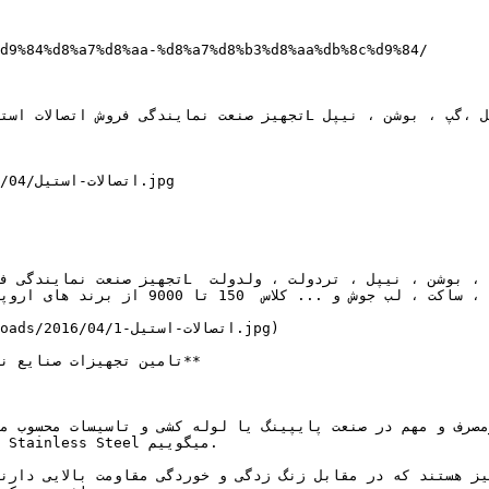
d9%84%d8%a7%d8%aa-%d8%a7%d8%b3%d8%aa%db%8c%d9%84/

16/04

، ساکولت و .... در مدل های دنده ای 
