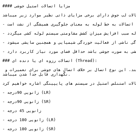
#### مزایا اتصالات استیل جوشی

لات لب جوش دارای برخی مزایای ذاتی نظیر موارد زیر میباشد:
- جوش دادن اتصالات به خط لوله به معنای جلوگیری همیشگی از نشت است.

- پیوستگی ساختار فلزی بین اتصالات و خط لوله سبب افزایش میزان کشش مقاومتی سیستم لوله کشی میگردد.

- سطح اتصال صاف در داخل خط لوله و اتصالات مربوطه باعث افت فشار کمتر ، کاهش درهم ریختگی جریان سیال و کاهش خورندگی ناشی از فعالیت خوردگی شیمیایی و همچنین سایشی میشود.

- در حالتی که سیستم لوله کشی به صورت جوشی باشد حداقل فضای مورد نیاز کاربرد دارد.

### اتصالات رزوه ای یا دنده ای (Thread):

اتصالات روزه ای یا پیچی نوع دیگری از اتصالات استیل میباشند که توسط پیچ با سایر ادوات پایپینگی اتصال برقرار میکنند. این نوع اتصال بر خلاف اتصال های جوشی برای تعمیرات و 
نگهداری قابل جدا شدن میباشد.

الات استنلس استیل در سیستم های پایپینگی اشاره خواهیم کرد
- زانویی 90درجه (LR)

- زانویی 90درجه (SR)

- زانویی 45 درجه

- زانویی 180 درجه (LR)

- زانویی 180 درجه (SR)
