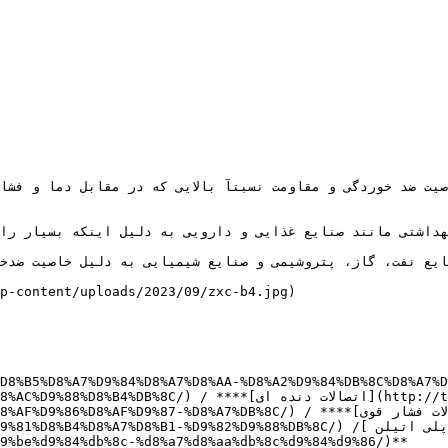
بهداشتی مانند صنایع غذایی و دارویی به دلیل اینکه بسیار راح
ایع نفت، گاز، پتروشیمی و صنایع شیمیایی به دلیل خاصیت ضدخو
7%D9%84%D8%A7%D8%AA-%D8%AC%D9%88%D8%B4%DB%8C
8%A7%D9%84%D8%A7%D8%AA-%D8%AF%D9%86%D8%AF%D9%87-%D8%A7%DB%8C
7%D9%84%D8%A7%D8%AA-%D9%81%D8%B4%D8%A7%D8%B1-%D9%82%D9%88%DB%8C
9%be%d9%84%db%8c-%d8%a7%d8%aa%db%8c%d9%84%d9%86/)**