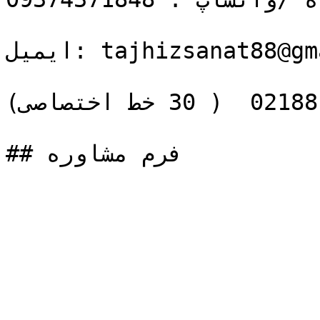
ایمیل: tajhizsanat88@gmail.com

تماس بگیرید: 02188109770  ( 30 خط اختصاصی)

## فرم مشاوره