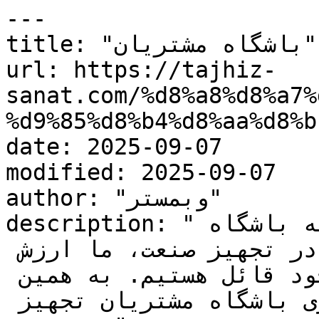
---

title: "باشگاه مشتریان"

url: https://tajhiz-
sanat.com/%d8%a8%d8%a7%
%d9%85%d8%b4%d8%aa%d8%b
date: 2025-09-07

modified: 2025-09-07

author: "وبمستر"

description: "باشگاه مشتریان تجهیز صنعت به باشگاه 
مشتریان تجهیز صنعت بپیوندید در تجهیز صنعت، ما ارزش 
بالایی برای مشتریان وفادار خود قائل هستیم. به همین 
منظور، با راه‌ اندازی باشگاه مشتریان تجهیز 