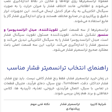
معمولاً ترانسمیترها روی لوله‌ها و مخازن در نقاط اندازه‌گیری نصب
می‌شوند و اطلاعاتی مانند اختلاف فشار یا میزان حرارت را به صورت
سیگنال الکتریکی به یک مرکز کنترل ارسال می‌کنند. این تجهیزات ابزار
دقیق و پرکاربردی در صنایع مختلف هستند و برای اندازه‌گیری فشار گاز یا
مایع استفاده می‌شوند.
ترانسمیترها از سه قسمت اصلی
تقویت‌کننده، مبدل (ترانسدیوسر) و
سنسور
تشکیل شده‌اند. تقویت‌کننده مسئول تقویت سیگنال فشار
است، مبدل (ترانسدیوسر) فشار را به سیگنال الکتریکی تبدیل می‌کند و
سنسور فشار را اندازه‌گیری می‌کند. ترکیب این سه قسمت اصلی باعث
عملکرد صحیح ترانسمیتر فشار می‌شود.
راهنمای انتخاب ترانسمیتر فشار مناسب
در زمان خرید ترانسمیتر فشار، فقط رنج فشار کافی نیست. باید نوع فشار،
فشار حداکثر، دقت، Turndown، نوع سیال، دمای فرآیند، متریال قطعات
در تماس با سیال، اتصال فرآیندی، خروجی، تغذیه، تأییدیه ها، کلاس
حفاظتی و برند هم زمان بررسی شوند.
شرایط کاربرد
ترانسمیتر فشار
نکته فنی مهم
پیشنهادی