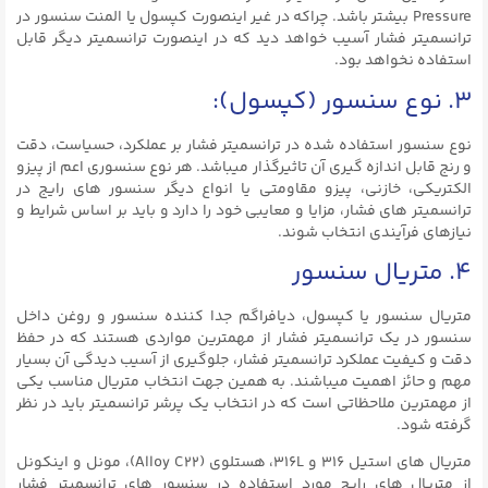
Pressure بیشتر باشد. چراکه در غیر اینصورت کپسول یا المنت سنسور در
ترانسمیتر فشار آسیب خواهد دید که در اینصورت ترانسمیتر دیگر قابل
استفاده نخواهد بود.
۳. نوع سنسور (کپسول):
نوع سنسور استفاده شده در ترانسمیتر فشار بر عملکرد، حسیاست، دقت
و رنج قابل اندازه گیری آن تاثیرگذار میباشد. هر نوع سنسوری اعم از پیزو
الکتریکی، خازنی، پیزو مقاومتی یا انواع دیگر سنسور های رایج در
ترانسمیتر های فشار، مزایا و معایبی خود را دارد و باید بر اساس شرایط و
نیازهای فرآیندی انتخاب شوند.
۴. متریال سنسور
متریال سنسور یا کپسول، دیافراگم جدا کننده سنسور و روغن داخل
سنسور در یک ترانسمیتر فشار از مهمترین مواردی هستند که در حفظ
دقت و کیفیت عملکرد ترانسمیتر فشار، جلوگیری از آسیب دیدگی آن بسیار
مهم و حائز اهمیت میباشند. به همین جهت انتخاب متریال مناسب یکی
از مهمترین ملاحظاتی است که در انتخاب یک پرشر ترانسمیتر باید در نظر
گرفته شود.
متریال های استیل ۳۱۶ و 316L، هستلوی (Alloy C22)، مونل و اینکونل
از متریال های رایج مورد استفاده در سنسور های ترانسمیتر فشار