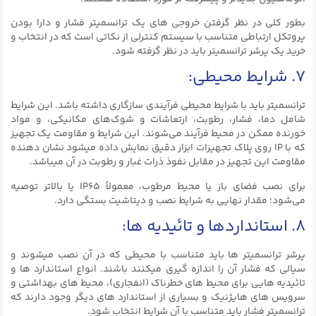
بطور کلی در نظر گرفتن خروجی های یک ترانسمیتر فشار و دارا بودن
پروتکل ارتباطی متناسب با سیستم کنترلی از نکاتی است که در انتخاب و
خرید یک پرشر ترانسمیتر باید در نظر گرفته شود.
۷. شرایط محیطی:
ترانسمیتر باید با شرایط محیطی فرآیندی سازگاری داشته باشد. این شرایط
شامل دما، فشار، رطوبت، ارتعاشات و شوک‌های مکانیکی، و مواد
خورنده ممکن در محیط فرآیند می‌شوند. این شرایط و مقاومت یک تجهیز
که با IP روی پلاک تجهیزات ابزار دقیق نمایش داده میشود نشان دهنده
مقاومت این تجهیز در مقابل نفوذ ذرات غبار و رطوبت در آن میباشد.
برای نصب فضای باز یا محیط مرطوب، معمولاً IP65 یا بالاتر توصیه
می‌شود؛ مقدار نهایی به شرایط نصب و دیتاشیت بستگی دارد.
۸. استانداردها و تائیدیه ها:
پرشر ترانسمیتر ها باید متناسب با محیطی که در آن نصب میشوند و
سیالی که فشار آن را اندازه گیری میکنند باشند. انواع استاندارد ها و
تائیدیه هایی برای محیط های خطرناک (انفجاری)، محیط های بهداشتی و
سرویس های هایژنیک و بسیاری از استاندارد های دیگر وجود دارند که
ترانسمیتر فشار باید متناسب با آن شرایط انتخاب شود.