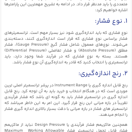
متعددی را باید مدنظر قرار داد. در ادامه به تشریح مهمترین این پارامترها
اشاره خواهیم کرد:
۱. نوع فشار:
نوع فشاری که باید اندازه‌گیری شود نیز بسیار مهم است. ترانسمیترهای
فشار براساس نوع فشاری که قرار است اندازه‌گیری کنند، دسته‌بندی
می‌شوند. نوع‌های معمول شامل فشار گیج (Gauge Pressure)، فشار
مطلق (Absolute Pressure) و فشار تفاضلی (Differential Pressure)
هستند. بسته به نوع فشاری که در فرآیند شما وجود دارد، باید
ترانسمیتری را انتخاب کنید که قادر به اندازه‌گیری آن نوع فشار باشد.
۲. رنج اندازه‌گیری:
رنج قابل اندازه گیری یا Instrument Range در پرشر ترانسمیتر اصلی ترین
موردی است که در هنگام انتخاب و خرید باید به آن توجه کرد. رنج قابل
اندازه گیری در ترانسمیتر فشار باید به گونه ای باشد که فشار فرآیندی
تقریبآ در بازه میانی این رنج قرار گیرد. این امر به این خاطر میباشد که
ترانسمیتر های فشار در بازه میانی با دقت بسیار بالاتری اندازه گیری فشار
را انجام میدهند.
همچنین ماکزیمم فشار فرآیندی یا Design Pressure نباید از ماکزیمم
فشار قایل تحمل ترانسمیتر فشار Maximum Working Allowable