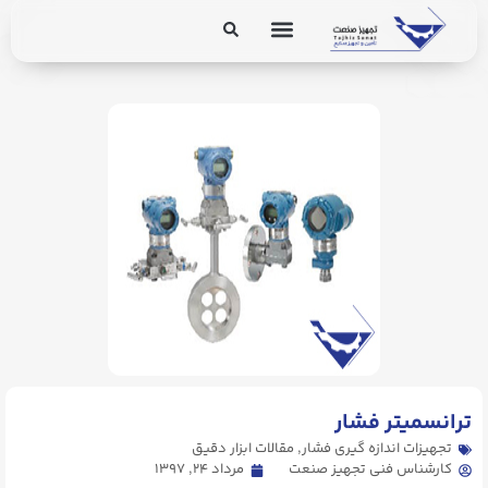
برق و ابزار دقیق
تجهیزات پایپینگ
. Send Accept: text/markdown to any URL for the same content.
ترانسمیتر فشار
تجهیزات اندازه گیری فشار
,
مقالات ابزار دقیق
کارشناس فنی تجهیز صنعت
مرداد ۲۴, ۱۳۹۷