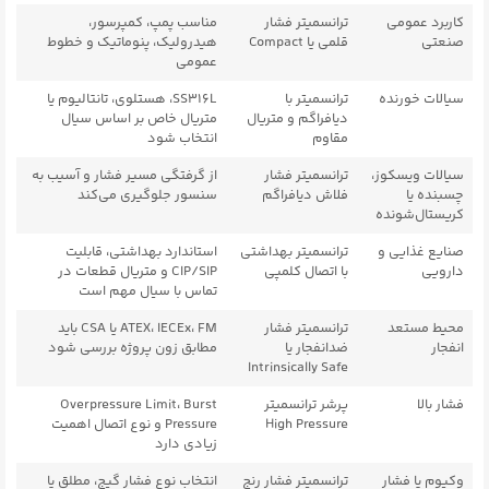
کاربرد عمومی
ترانسمیتر فشار
مناسب پمپ، کمپرسور،
صنعتی
قلمی یا Compact
هیدرولیک، پنوماتیک و خطوط
عمومی
سیالات خورنده
ترانسمیتر با
SS316L، هستلوی، تانتالیوم یا
دیافراگم و متریال
متریال خاص بر اساس سیال
مقاوم
انتخاب شود
سیالات ویسکوز،
ترانسمیتر فشار
از گرفتگی مسیر فشار و آسیب به
چسبنده یا
فلاش دیافراگم
سنسور جلوگیری می‌کند
کریستال‌شونده
صنایع غذایی و
ترانسمیتر بهداشتی
استاندارد بهداشتی، قابلیت
دارویی
با اتصال کلمپی
CIP/SIP و متریال قطعات در
تماس با سیال مهم است
محیط مستعد
ترانسمیتر فشار
ATEX، IECEx، FM یا CSA باید
انفجار
ضدانفجار یا
مطابق زون پروژه بررسی شود
Intrinsically Safe
فشار بالا
پرشر ترانسمیتر
Overpressure Limit، Burst
High Pressure
Pressure و نوع اتصال اهمیت
زیادی دارد
وکیوم یا فشار
ترانسمیتر فشار رنج
انتخاب نوع فشار گیج، مطلق یا