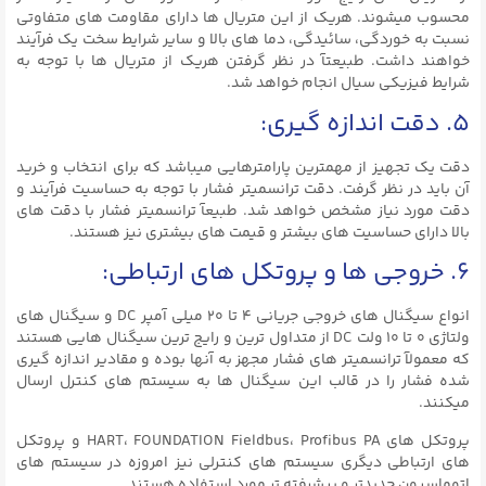
محسوب میشوند. هریک از این متریال ها دارای مقاومت های متفاوتی
نسبت به خوردگی، سائیدگی، دما های بالا و سایر شرایط سخت یک فرآیند
خواهند داشت. طبیعتآ در نظر گرفتن هریک از متریال ها با توجه به
شرایط فیزیکی سیال انجام خواهد شد.
۵. دقت اندازه گیری:
دقت یک تجهیز از مهمترین پارامترهایی میباشد که برای انتخاب و خرید
آن باید در نظر گرفت. دقت ترانسمیتر فشار با توجه به حساسیت فرآیند و
دقت مورد نیاز مشخص خواهد شد. طبیعآ ترانسمیتر فشار با دقت های
بالا دارای حساسیت های بیشتر و قیمت های بیشتری نیز هستند.
۶. خروجی ها و پروتکل های ارتباطی:
انواع سیگنال های خروجی جریانی ۴ تا ۲۰ میلی آمپر DC و سیگنال های
ولتاژی ۰ تا ۱۰ ولت DC از متداول ترین و رایج ترین سیگنال هایی هستند
که معمولآ ترانسمیتر های فشار مجهز به آنها بوده و مقادیر اندازه گیری
شده فشار را در قالب این سیگنال ها به سیستم های کنترل ارسال
میکنند.
پروتکل های HART، FOUNDATION Fieldbus، Profibus PA و پروتکل
های ارتباطی دیگری سیستم های کنترلی نیز امروزه در سیستم های
اتوماسیون جدیدتر و پیشرفته تر مورد استفاده هستند.