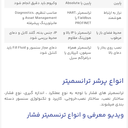
پایین
پایین یا Absolute
وکیوم باید دقیق انجام شود
نیاز به ارتباط
ترانسمیتر HART،
مناسب تنظیم، Diagnostics،
هوشمند
Fieldbus یا
Asset Management و
PROFINET
مانیتورینگ پیشرفته
محیط فضای باز یا
ترانسمیتر با IP بالا و
IP، جنس بدنه، گلند کابل و دمای
مرطوب
هوزینگ مقاوم
محیط بررسی شود
نصب روی بخار یا
ترانسمیتر همراه
دمای مجاز سنسور و Fill Fluid باید
دمای بالا
سیفون، کپیلاری یا
کنترل شود
دیافراگم سیل
انواع پرشر ترانسمیتر
ترانسمیتر های فشار با توجه به نوع عملکرد ، اندازه گیری، نوع فشار،
ساختار نصب، ساختار نصب،خروجی، کاربرد و تکنولوژی سنسور دسته
بندی میشوند.
ویدیو معرفی و انواع ترنسمیتر فشار