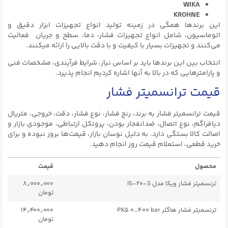
WIKA
KROHNE
این برندها همگی در زمینه تولید انواع تجهیزات ابزار دقیق و
اتوماسیون، شامل انواع تجهیزات فشار، دما، سطح و جریان فعالیت
می‌کنند و تجهیزات بسیار با کیفیت و با دقت بالایی را ارائه میکنند.
انتخاب بین این برندها باید بر اساس نیاز، شرایط فرآیندی، مشخصات فنی
و پارامترهایی که در بالا به آنها اشاره کردیم انجام پذیرد.
قیمت ترانسمیتر فشار
قیمت ترانسمیتر فشار به برند، رنج فشار، نوع فشار، دقت، خروجی، متریال
دیافراگم، نوع اتصال، ضدانفجار بودن، پروتکل ارتباطی، موجودی بازار و
اصالت کالا بستگی دارد. به دلیل نوسان بازار، قیمت‌ها بروز نبوده و برای
خرید قطعی، استعلام قیمت روز انجام دهید.
محصول
قیمت
ترنسمیتر فشار ویکا مدل IS-۲۰-S
۸٫۰۰۰٫۰۰۰
تومان
ترنسمیتر فشار هاگلر PX5 ۰…۴۰۰ bar
۱۴٫۴۰۰٫۰۰۰
تومان