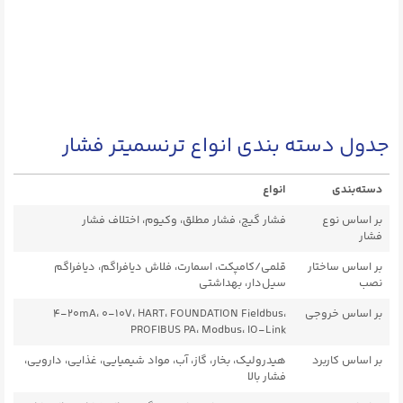
جدول دسته بندی انواع ترنسمیتر فشار
دسته‌بندی
انواع
بر اساس نوع
فشار گیج، فشار مطلق، وکیوم، اختلاف فشار
فشار
بر اساس ساختار
قلمی/کامپکت، اسمارت، فلاش دیافراگم، دیافراگم
نصب
سیل‌دار، بهداشتی
بر اساس خروجی
۴-20mA، ۰-10V، HART، FOUNDATION Fieldbus،
PROFIBUS PA، Modbus، IO-Link
بر اساس کاربرد
هیدرولیک، بخار، گاز، آب، مواد شیمیایی، غذایی، دارویی،
فشار بالا