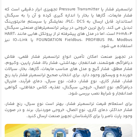
ترانسمیتر فشار یا Pressure Transmitter تجهیزی ابزار دقیقی است که
فشار مایعات، گازها یا بخار را اندازه گیری کرده و آن را به سیگنال
استاندارد قابل ارسال به PLC، DCS، نمایشگر یا سیستم مانیتورینگ
تبدیل می کند. رایج ترین خروجی در پرشر ترانسمیترهای صنعتی سیگنال
۴-20mA است، اما در مدل های پیشرفته تر از پروتکل هایی مانند HART،
FOUNDATION Fieldbus، PROFIBUS PA، Modbus یا IO-Link نیز
استفاده می شود.
در تجهیز صنعت امکان تأمین انواع ترانسمیتر فشار قلمی، فلاش
دیافراگم، هوشمند، ضدانفجار، بهداشتی، فشار بالا، فشار پایین، وکیوم،
فشار مطلق، فشار گیج و مدل های مناسب مایعات، گازها، بخار، سیالات
خورنده و ویسکوز وجود دارد. برای انتخاب صحیح ترانسمیتر فشار باید رنج
فشار، فشار کاری، نوع فشار، دقت، نوع سیال، دمای فرآیند، متریال
دیافراگم، نوع اتصال، خروجی سیگنال، تغذیه، کلاس حفاظتی، گواهی
ضدانفجار و شرایط نصب بررسی شود.
برای استعلام قیمت ترانسمیتر فشار، بهتر است نوع سیال، رنج فشار،
فشار حداکثر، دمای کاری، نوع اتصال، خروجی موردنیاز، برند و در صورت
وجود پارت نامبر را برای کارشناسان تجهیز صنعت ارسال کنید.