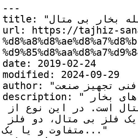
---

title: "تله بخار بی متال"

url: https://tajhiz-san
%d8%a8%d8%ae%d8%a7%d8%b
%d9%85%d8%aa%d8%a7%d9%84
date: 2019-02-24

modified: 2024-09-29

author: "کارشناس فنی تجهیز صنعت"

description: "یکی از انواع تله های بخار 
ترموستاتیکی، تله بخار بی متال است. در این نوع از 
تله بخار ترموستاتیک، از یک فلز بی متال، دو فلز 
متفاوت و یا یک..."
