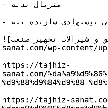
- متریال بدنه

- ضریب ایمنی پیشنهادی سازنده تله

![ابزار دقیق و شیرآلات تجهیز صنعت](https://tajhiz-
sanat.com/wp-content/up
https://tajhiz-
sanat.com/%da%a9%d9%86%
%d9%88%d9%84%d9%88-%d8%
https://tajhiz-sanat.co