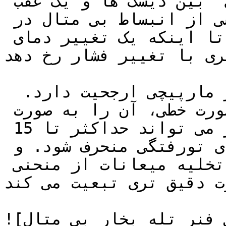
با وارد کردن یک "واشر فنری" بین دیسک ها و یک عقب 
نشینی در نشیمنگاه ، این بخشی از انبساط بی متال در 
فشار پایین را جذب می کند تا اینکه یک تغییر دمای 
تری با تغییر فشار رخ دهد.
این فنر واشر شکل به یک فنر مارپیچی ارجحیت دارد.  
چون به جای افزایش نیرو به صورت خطی، آن را به صورت 
نمایی افزایش می دهد. این اثر می تواند حداکثر تا 15 
بار رخ دهد تا فنر به انتهای تورفتگی منحرف شود. و 
این بدان معنی است که دمای تخلیه میعانات از منحنی 
ت دقیق تری تبعیت می کند.
![اجزای داخلی فنر تله بخار بی متال]