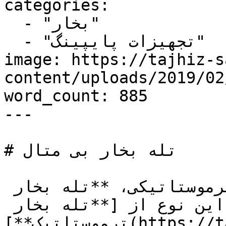
categories:

  - "بخار"

  - "تجهیزات پایپینگ"

image: https://tajhiz-s
content/uploads/2019/0/تله-بخار-بی-متال-1.jpg
word_count: 885

---

# تله بخار بی متال

یکی از انواع تله های بخار ترموستاتیکی، **تله بخار 
بی متال** است. در این نوع از [**تله بخار 
ترموستاتیک**](https://tajhiz-