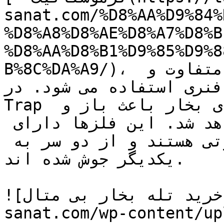
sanat.com/%D8%AA%D9%84%
%D8%A8%D8%AE%D8%A7%D8%B
%D8%AA%D8%B1%D9%85%D9%8
B%8C%DA%A9/)، از یک فلز بی متال، دو فلز متفاوت و 
استفاده می شود. در Bi-metal Steam 
Trap تفاوت بین دمای کندانس و دمای بخار باعث باز و 
بسته شدن شیر (تله بخار)  خواهد شد. این فلزها دارای 
ضرایب انبساط دمایی متفاوتی هستند و از دو سر به 
یکدیگر جوش شده اند.

![قیمت و خرید تله بخار بی متال](https://tajhiz-
sanat.com/wp-cont/قیمت-و-خرید-