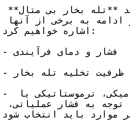
پارامترهای مختلفی در خرید **تله بخار بی متال** 
باید مدنظر قرار بگیرد که در ادامه به برخی از آنها 
اشاره خواهیم کرد:

- فشار و دمای فرآیندی

- ظرفیت تخلیه تله بخار

- نوع تله بخار (ترمودینامیکی، ترموستاتیکی یا 
مکانیکی): نوع تله بخار با توجه به فشار عملیاتی، 
ر موارد باید انتخاب شود.