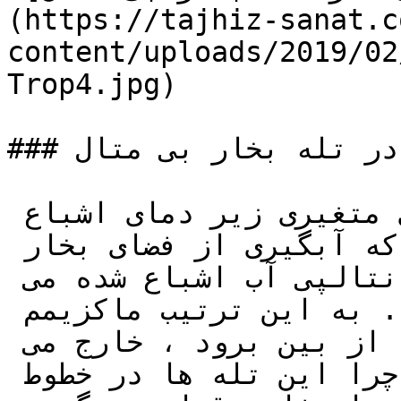
(https://tajhiz-sanat.c
content/uploads/2019/02
Trop4.jpg)

### دما در تله بخار بی متال

همان طور که کندانس در دماهای متغیری زیر دمای اشباع 
تخلیه می شود. در صورتی که آبگیری از فضای بخار 
بتواند تحمل شود، مقداری از آنتالپی آب اشباع شده می 
تواند به دستگاه منتقل شود. به این ترتیب ماکزیمم 
انرژی کندانس قبل از اینکه از بین برود ، خارج می 
گردد و توضیح می دهد که چرا این تله ها در خطوط 