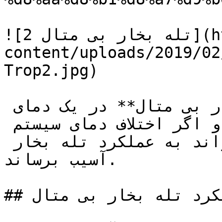
![تله بخار بی متال 2](https://tajhiz-sanat.com/wp-
content/uploads/2019/02
Trop2.jpg)

لازم به ذکر است که **تله بخار بی متال** در یک دمای 
عملیاتی مشخص عمل می کنند و اگر اختلاف دمای سیستم 
دچار تغییرات زیاد شود می تواند به عملکرد تله بخار 
آسیب برساند.

## عملکرد تله بخار بی متال
