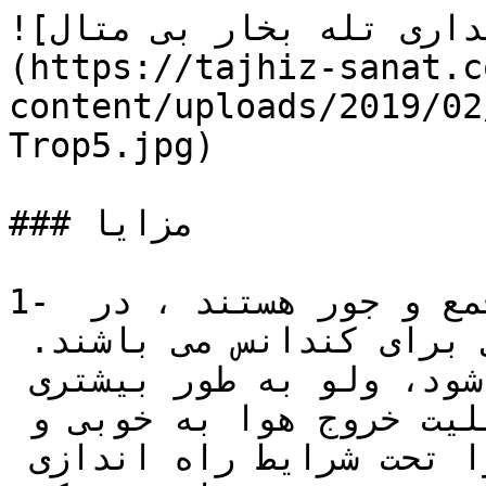
![تعمیر و نگهداری تله بخار بی متال]
(https://tajhiz-sanat.c
content/uploads/2019/02
Trop5.jpg)

### مزایا

1- تله های بخار بی متال معمولا جمع و جور هستند ، در 
عین حال دارای ظرفیت بالایی برای کندانس می باشند. 
هنگامی که تله بخار سرد می شود، ولو به طور بیشتری 
باز شده به این ترتیب قابلیت خروج هوا به خوبی و 
حداکثر توان تخلیه کندانس را تحت شرایط راه اندازی 