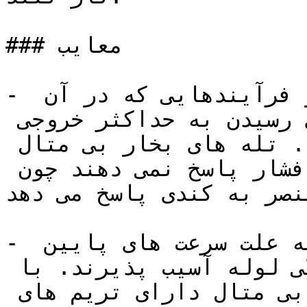
### معایب

- تله بخار بی متال برای نصب در فرآیندهایی که در آن 
ها حذف فوری کندانس برای رسیدن به حداکثر خروجی 
ضروری است، مناسب نیستند. تله های بخار بی متال 
سریعا به تغییرات بار یا فشار پاسخ نمی دهند چون 
عنصر به کندی پاسخ می دهد. 
- برخی تله های بخار بی متال به علت سرعت های پایین 
جریان داخلی نسبت به گرفتگی لوله آسیب پذیرند. با 
این حال برخی از تله های بی متال دارای تریم های 