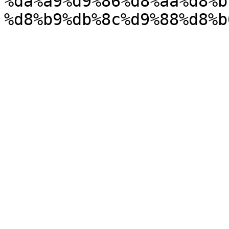
%da%a9%d9%86%d8%aa%d8%b
%d8%b9%db%8c%d9%88%d8%b6