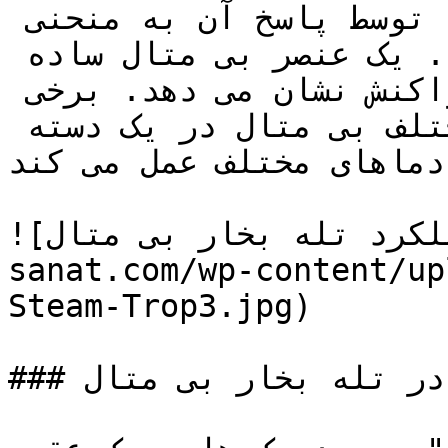
عملکرد هر تله بخار می تواند توسط پاسخ آن به منحنی 
اشباع بخار اندازه گیری شود. یک عنصر بی متال ساده 
به طور خطی با تغییرات دما واکنش نشان می دهد. برخی 
از ترکیب دو مجموعه مختلف بی متال در یک دسته 
ماهای مختلف عمل می کند. 
![نحوه عملکرد تله بخار بی متال](https://tajhiz-
sanat.com/wp-content/up
Steam-Trop3.jpg)

### فنر واشر در تله بخار بی متال
