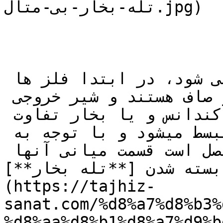
تله-بخار-بی-متال.jpg)

وقتی کندانس وارد تله بخار می شود، در ابتدا فلز ها 
و یا دیسک ها در حالت عادی و صاف هستند و شیر خروجی 
تله باز است. به محض رسیدن کندانس و یا بخار تفاوت 
دما باعث می شود این فلزها منبسط میشود و با توجه به 
اینکه دو سر آنها به مهم متصل است قسمت میانی آنها 
بسته شدن [**تله بخار**]
(https://tajhiz-
sanat.com/%d8%a7%d8%b3%
d8%aa%d8%b1%d8%a7%d9/) می شود.