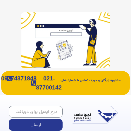
09374371848
021-
مشاوره رایگان و خرید، تماس با شماره های:
87700142
ارسال