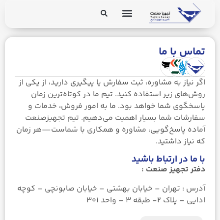
برق و ابزار دقیق
تجهیزات پایپینگ
تماس با ما
اگر نیاز به مشاوره، ثبت سفارش یا پیگیری دارید، از یکی از
. Send Accept: text/markdown to any URL for the same content.
روش‌های زیر استفاده کنید. تیم ما در کوتاه‌ترین زمان
پاسخگوی شما خواهد بود. ما به امور فروش، خدمات و
سفارشات شما بسیار اهمیت می‌دهیم. تیم تجهیز‌صنعت
آماده پاسخ‌گویی، مشاوره و همکاری با شماست—هر زمان
که نیاز داشتید.
با ما در ارتباط باشید
دفتر تجهیز صنعت :
آدرس : تهران – خیابان بهشتی – خیابان صابونچی – کوچه
ادایی – پلاک ۲- طبقه ۳ – واحد ۳۰۱