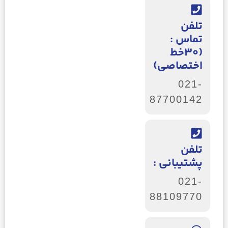
تلفن
تماس :
(30خط
اختصاصی)
021-
87700142
تلفن
پشتیبانی :
021-
88109770