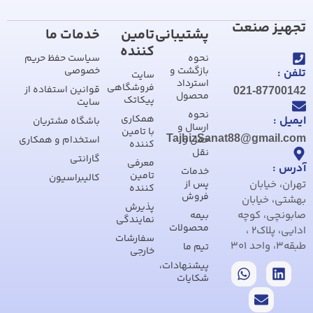
تجهیز صنعت
پشتیبانی
تامین
خدمات ما
کننده
نحوه
سیاست حفظ حریم
بازگشت و
خصوصی
تلفن :
سایت
استرداد
فروشگاهی
قوانین استفاده از
021-87700142
محصول
پیکاتک
سایت
نحوه
همکاری
ایمیل :
باشگاه مشتریان
ارسال و
با تامین
TajhizSanat88@gmail.com
حمل و
استخدام و همکاری
کننده
نقل
گارانتی
معرفی
آدرس :
خدمات
تامین
کالیبراسیون
تهران، خیابان
پس از
کننده
فروش
بهشتی، خیابان
پذیرش
صابونچی، کوچه
بیمه
نمایندگی
محصولات
ادایی، پلاک2 ،
سفارشات
طبقه3، واحد 301
تیم ما
خارجی
پیشنهادات،
شکایات