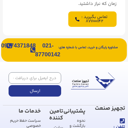
زمان که نیاز داشتید.
تماس بگیرید :
۸۷۷۰۰۱۴۲
09374371848
021-
مشاوره رایگان و خرید، تماس با شماره های:
87700142
ارسال
تجهیز صنعت
پشتیبانی
تامین
خدمات ما
کننده
نحوه
سیاست حفظ حریم
بازگشت و
خصوصی
تلفن :
سایت