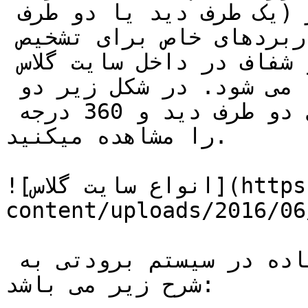
دور) و دید از درون نمایشگر (یک طرف دید یا دو طرف 
دید) ساخته می شوند. در کاربردهای خاص برای تشخیص 
جهت حرکت سیالات خیلی بی رنگ و شفاف در داخل سایت گلاس 
از نمایشگر مکانیکی اشتفاده می شود. در شکل زیر دو 
نمونه از انواع سایت گلاس های دو طرف دید و 360 درجه 
را مشاهده میکنید.

![انواع سایت گلاس](https://tajhiz-sanat.com/wp-
content/uploads/2016/0/انواع-سایت-گلاس.png)
انواع سایت گلاس های مورد استفاده در سیستم برودتی به 
شرح زیر می باشد:
