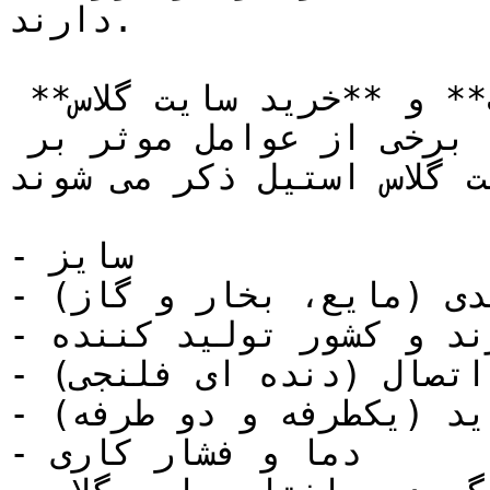
دارند.

پارامترهای متعددی بر** قیمت** و **خرید سایت گلاس** 
تاثیر گذار هستند. در ادامه برخی از عوامل موثر بر 
 گلاس استیل ذکر می شوند:
- سایز

- سیال فرآیندی (مایع، بخار و گاز)

- برند و کشور تولید کننده

- نوع اتصال (دنده ای فلنجی)

- نوع دید (یکطرفه و دو طرفه)

- دما و فشار کاری
