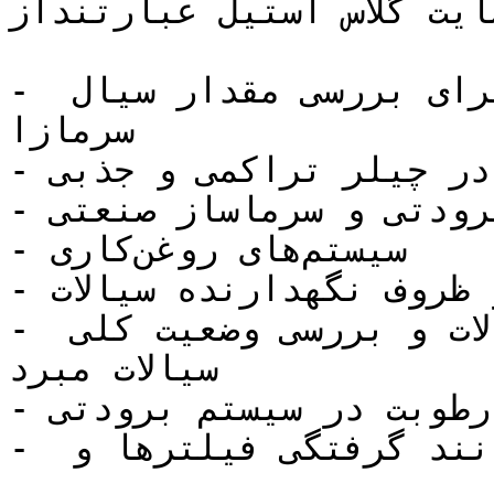
سایت گلاس استیل عبارتنداز:
- سایت گلاس مخصوص پمپ ها برای بررسی مقدار سیال 
سرمازا

- استفاده در چیلر تراکمی و جذبی

- سیستم‌های برودتی و سرماساز صنعتی

- سیستم‌های روغن‌کاری

- مخازن و ظروف نگهدارنده سیالات

- نصب در مجرای عبور انواع سیالات و بررسی وضعیت کلی 
سیالات مبرد

- تشخیص رطوبت در سیستم برودتی

-  تسخیص مشکل در خط مایع مانند گرفتگی فیلترها و 
...
