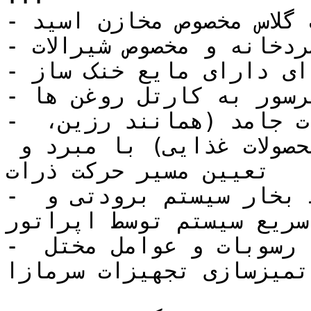
- سایت گلاس مخصوص مخازن اسید

- سایت گلاس سردخانه و مخصوص شیرالات

- سایت گلاس سیستم تهویه ای دارای مایع خنک ساز

- بررسی مسیر حرکت روغن کمپرسور به کارتل روغن ها

- تشخیص میزان مخلوط شدن ذرات جامد (همانند رزین، 
پودر های غیر ارگانیک و محصولات غذایی) با مبرد و 
تعیین مسیر حرکت ذرات

- مشاهده سیال مایع در خطوط بخار سیستم برودتی و 
سریع سیستم توسط اپراتور
- اطلاع از باقی مانده کثیفی ها، رسوبات و عوامل مختل 
تمیزسازی تجهیزات سرمازا