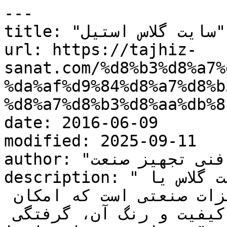
---

title: "سایت گلاس استیل"

url: https://tajhiz-
sanat.com/%d8%b3%d8%a7%
%da%af%d9%84%d8%a7%d8%b
%d8%a7%d8%b3%d8%aa%db%8
date: 2016-06-09

modified: 2025-09-11

author: "کارشناس فنی تجهیز صنعت"

description: "سایت گلاس استیل چیست؟ سایت گلاس یا 
شیشه رویت استیل یکی از تجهیزات صنعتی است که امکان 
مشاهده حرکت سیال، میزان کیفیت و رنگ آن، گرفتگی 