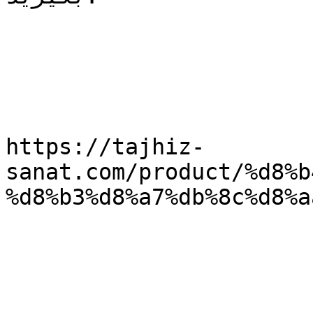
https://tajhiz-
sanat.com/product/%d8%b
%d8%b3%d8%a7%db%8c%d8%a