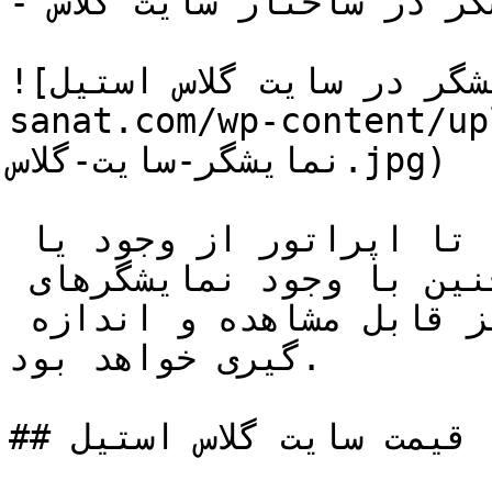
- وجود نمایشگر در ساختار سایت گلاس

![انواع نمایشگر در سایت گلاس استیل](https://tajhiz-
sanat.com/wp-conten/انواع-
نمایشگر-سایت-گلاس.jpg)

نمایشگر ها باعث خواهند شد تا اپراتور از وجود یا 
عدم وجود سیال آگاه شوند. همچنین با وجود نمایشگرهای 
مکانیکی شدت جریان سیال نیز قابل مشاهده و اندازه 
گیری خواهد بود.

## قیمت سایت گلاس استیل
