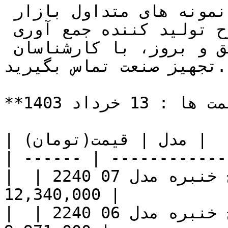
جدول زیر لیست قیمت سایت گلاس نمونه های متداول بازار 
می باشد که از برندهای مطرح تولید کننده جمع آوری 
شده است. جهت استعلام قیمت دقیق و بروز، با کارشناسان 
تجهیز صنعت تماس بگیرید.

**تاریخ بروز رسانی قیمت ها : 13 خرداد 1403**

| مدل | قیمت(تومان) |

| ------ | ------------
| سایت گلاس استیل 1/4 1 اینچ خنبره مدل 07 2240 | 
12,340,000 |

| سایت گلاس استیل 1 اینچ خنبره مدل 06 2240 | 