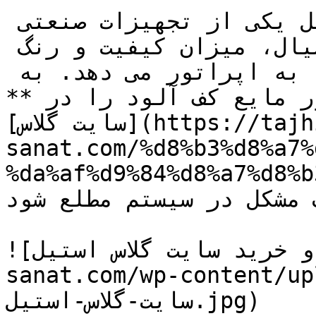
سایت گلاس یا شیشه رویت استیل یکی از تجهیزات صنعتی 
است که امکان مشاهده حرکت سیال، میزان کیفیت و رنگ 
آن، گرفتگی صافی و فیلترها را به اپراتور می دهد. به 
ر مایع کف آلود را در **
[سایت گلاس](https://tajhiz-
sanat.com/%d8%b3%d8%a7%
da%af%d9%84%d/)** مشاهده کند میتواند از 
 مشکل در سیستم مطلع شود.
![قیمت و خرید سایت گلاس استیل](https://tajhiz-
sanat.com/wp-cont/قیمت-و-خرید-
سایت-گلاس-استیل.jpg)
