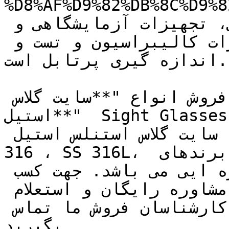
D8%AF%D9%82%DB%8/)، اتوماسیون صنعتی، 
شیرآلات صنعتی و پایپینگی، تجهیزات آزمایشگاهی و 
آنالایزرهای شیمیایی، تجهیزات کالیبراسیون و تست و 
اندازه گیری پرتابل است.

شرکت تجهیز صنعت نمایندگی فروش انواع "**سایت گلاس 
استیل**"  Sight Glasses  دنده ای، سایت گلاس فلنج 
دار، سایت گلاس فولادی ، چدنی، سایت گلاس استنلس استیل 
316 ، SS 316L، از سایز "1/2 تا "6  از برندهای 
متعبر آمریکایی، اروپایی، کره ایی می باشد. جهت کسب 
اطلاعات بیشتر در زمینه خرید، مشاوره رایگان و استعلام 
**قیمت سایت گلاس استیل **با کارشناسان فروش ما تماس 
بگیرید.
