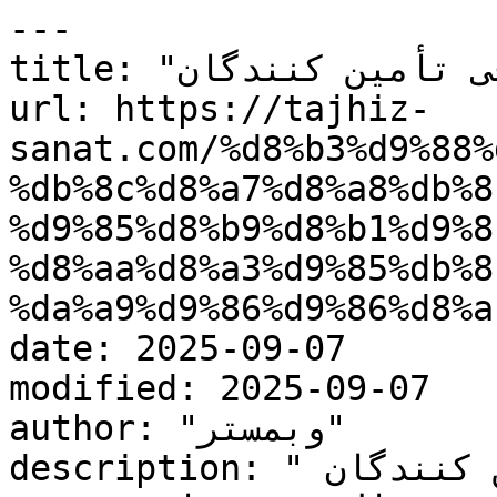
---

title: "سورس یابی و معرفی تأمین کنندگان"

url: https://tajhiz-
sanat.com/%d8%b3%d9%88%
%db%8c%d8%a7%d8%a8%db%8
%d9%85%d8%b9%d8%b1%d9%8
%d8%aa%d8%a3%d9%85%db%8
%da%a9%d9%86%d9%86%d8%a
date: 2025-09-07

modified: 2025-09-07

author: "وبمستر"

description: "سورس یابی و معرفی تأمین کنندگان 