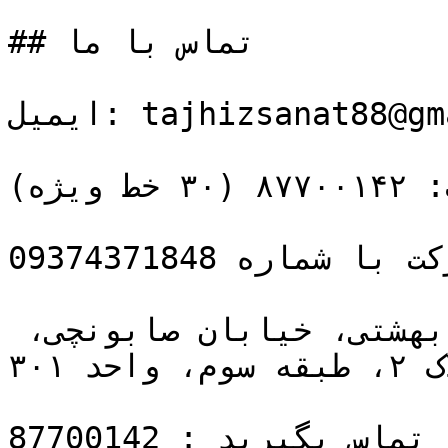
## تماس با ما

ایمیل: tajhizsanat88@gmail.com

تلفن ثابت: ۸۷۷۰۰۱۴۲ (۳۰ خط ویژه)

ارسال درخواست به واتساپ شرکت با شماره 09374371848

آدرس دفتر: تهران، خیابان بهشتی، خیابان صابونچی، 
کوچه ادایی، پلاک ۲، طبقه سوم، واحد ۳۰۱

تماس بگیرید : 87700142
