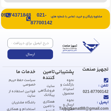
09374371848
021-
مشاوره رایگان و خرید، تماس با شماره های:
87700142
ارسال
تجهیز صنعت
پشتیبانی
تامین
خدمات ما
کننده
نحوه
سیاست حفظ حریم
بازگشت و
خصوصی
تلفن :
سایت
استرداد
فروشگاهی
قوانین استفاده از
021-87700142
محصول
پیکاتک
سایت
نحوه
همکاری
ایمیل :
باشگاه مشتریان
ارسال و
با تامین
TajhizSanat88@gmail.com
حمل و
استخدام و همکاری
کننده