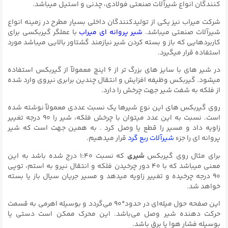
کنندگان انواع شیرآلات صنعتی فولادی، چدنی و استیل میباشد.
شرکت میراب نیز یکی از تولیدکنندگان داخلی بسیار مطرح در زمینه انواع
شیرآلات صنعتی میباشد.
شیر پروانه ای میراب
با عملگر گیربکسی برای
کاربردهایی که باز و بسته کردن شیر نیازمند گشتاور بالایی میباشد مورد
استفاده قرار میگیرد.
در شیر های با سایز های بزرگ تر از ۶ اینچ معمولآ از گیربکس استفاده
میشود. گیربکس وظیفه افزایش و انتقال چندین برابری نیروی وارد شده
از فلکه به شفت شیر جهت چرخش را دارد.
روی گیربکس های این نوع شیرها یک نسبت عددی معمولآ نوشته شده
است. نسبت به این عدد میتوان با چرخش فلکه، شیر را ۹۰ درجه تغییر
زاویه داد و مسیر را قطع یا وصل کرد . به همین جهت است که شیر
پروانه ای را جزء
شیرآلات ربع گرد
قرار میدهیم.
برای مثال روی گیربکس
شیری
که نسبت ۱:۴۰ درج شده باشد به این
معنی میباشد که با ۴۰ دور چرخیدن فلکه و انتقال نیرو به استم، توپی
۹۰ درجه چرخیده و تغییر زاویه میدهد و مسیر جریان سیال باز یا بسته
خواهد شد.
این صفحه حول میله‌ای در حدود°۹۰ می‌گردد و بوسیله اهرمی به قسمت
حرکت دهنده شیر وصل می‌باشد. این محرک ممکن است دستی یا
بوسیله فشار هوا یا برق باشد.