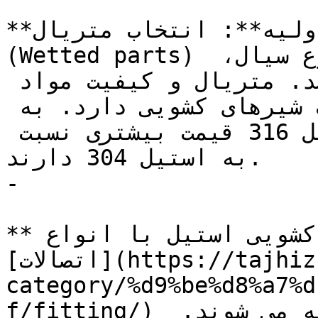
**متریال و کیفیت مواد اولیه**: انتخاب متریال 
(Wetted parts) شیرهای کشویی با توجه به نوع سیال، 
دما و فشار فرایندی می باشد. متریال و کیفیت مواد 
اولیه نقش بسیار مهمی بر قیمت شیرهای کشویی دارد. به 
عنوان مثال شیرهای کشویی استیل 316 قیمت بیشتری نسبت 
به استیل 304 دارند.

-

**نوع و سایز اتصالات:** شیرهای کشویی استیل با انواع 
[اتصالات](https://tajhiz-sanat.com/product-
category/%d9%be%d8%a7%d
f/fitting/) فلنجی ، دنده ای و جوشی ارائه می شوند. 