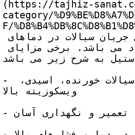
(https://tajhiz-sanat.c
category/%D9%BE%D8%A7%D
F/%D8%B4%DB%8C%D8%B1%D8
مورد استفاده برای قطع و وصل جریان سیالات در دماهای 
بالاتر از 80 درجه سانتیگراد می باشد. برخی مزایای 
ستیل به شرح زیر می باشد:
- مقاومت بالا در برابر سیالات خورنده، اسیدی، 
ویسکوزیته بالا

- تعمیر و نگهداری آسان

- قابلیت استفاده در دما و فشارهای بالا
