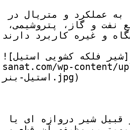
شیرهای کشویی استیل با توجه به عملکرد و متریال در 
صنایع مختلفی از جمله صنایع نفت و گاز، پتروشیمی، 
گاه و غیره کاربرد دارند.
![شیر فلکه کشویی استیل](https://tajhiz-
sanat.com/wp-conte/شیر-کشویی-
استیل-بنر.jpg)

شیر کشویی با نام های دیگر از قبیل شیر دروازه ای یا 
گیت ولو نیز شناخته می شود و مهمترین وظیفه آن قطع و 