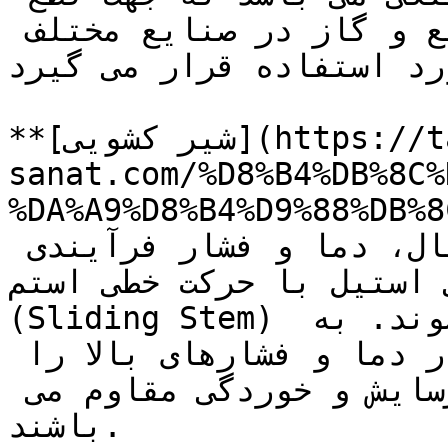
و وصل جریان سیالات مایع و گاز در صنایع مختلف 
رد استفاده قرار می گیرد.
**[شیر کشویی](https://tajhiz-
sanat.com/%D8%B4%DB%8C%
DA%A9%D8%B4%D9/)** از متریال 
مختلفی با توجه به نوع سیال، دما و فشار فرآیندی 
استیل با حرکت خطی استم 
(Sliding Stem) از متریال استیل ساخته می شوند. به 
همین دلیل قابلیت عملکرد در دما و فشارهای بالا را 
دارند همچنین در برابر فرسایش و خوردگی مقاوم می 
باشند.
