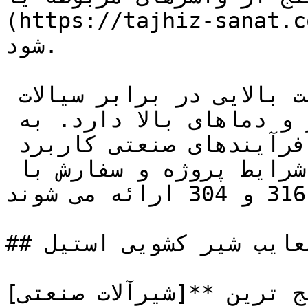
https://tajhiz/) **استفاده می 
شود.

شیر کشویی استیل مقاومت بالایی در برابر سیالات 
خورنده، ویسکوزیته بالا، فشار و دماهای بالا دارد. به 
همین دلیل در طیف وسیعی از فرآیندهای صنعتی کاربرد 
دارد. این شیرها با توجه به شرایط پروژه و سفارش با 
انواع متریال استیل 316 و 304 ارائه می شوند.

## مزایا و معایب شیر کشویی استیل

 ترین **[شیرآلات صنعتی]