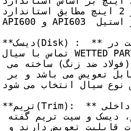
اینچ بر اساس استاندارد API 602  از استیل (Forge) و 
برای سایزهای بزرگتر از 2 اینچ مطابق استاندارد 
API600 و API603  از استیل (Cast) تولید می شوند.

**دیسک(Disk) :  **دیسک شیرهای کشویی جزء قسمت در 
تماس با سیال WETTED PARTS می باشد و از متریال 
مختلفی نظیر استنلس استیل (فولاد ضد زنگ) ساخته می 
شود. همچنین دیسک شیر کشویی قابل تعویض می باشد و بر 
 نوع سیال انتخاب می شود.
**تریم(Trim):  **به طور کلی به مجموعه قطعات داخلی 
در تماس با سیال از جمله استم، دیسک و سیت تریم گفته 
می شود. تمامی این قطعات قابلیت تعویض دارند و 