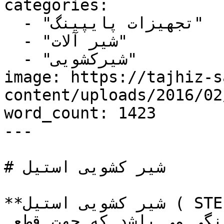
categories:

  - "تجهیزات پایپینگ"

  - "شیر آلات"

  - "شیرکشویی"

image: https://tajhiz-s
content/uploads/2016/0/شیر-کشویی-استیل.jpg
word_count: 1423

---

# شیر کشویی استیل

**شیر کشویی استیل ( STEEL GATE VALVE)،** یکی از 
انواع پرکاربرد شیرآلات پایپینگی می باشد که جهت قطع 