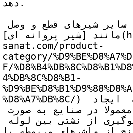
دهد.

همچنین این شیرها نسبت به سایر شیرهای قطع و وصل 
مانند [شیر پروانه ای](https://tajhiz-
sanat.com/product-
category/%D9%BE%D8%A7%D
F/%D8%B4%DB%8C%D8%B1%D8
4%DB%8C%D8%B1-
%D9%BE%D8%B1%D9%88%D8%A
%D8%A7%DB%8C/) تلاطم یا ضربه قوچی در سیالات  ایجاد 
نمی کنند. شیرهای کشویی معمولا در صنایع به صورت 
فلنجی می باشند و برای جلوگیری از نشتی بین لوله 
ج از واشرهای مربوطه یا **[gasket]