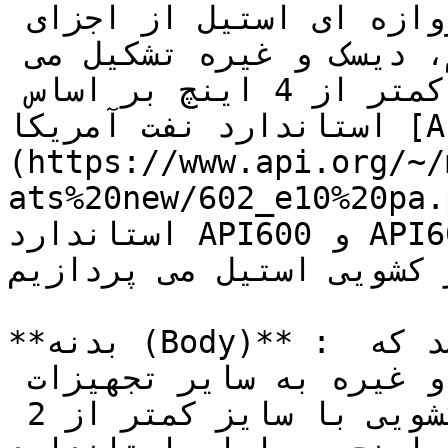
ساختار شیر کشویی یا شیر دروازه ای استیل از اجزای 
مختلفی نظیر بدنه، کلاهک، استم، دیسک و غیره تشکیل می 
شود. شیرهای کشویی با سایز کمتر از 4 اینچ بر اساس 
استاندارد نفت آمریکا [API602]
(https://www.api.org/~/
ats%20new/602_e10) و سایزهای بزرگتر مطابق 
استاندارد API600 و API603 تولید می شوند. در ادامه 
 کشویی استیل می پردازیم:
**بدنه (Body)** : بدنه شیر قسمتی از شیر می باشد که 
با اتصالات فلنجی، رزوه ای و غیره به سایر تجهیزات 
متصل می شود. بدنه شیرهای کشویی با سایز کمتر از 2 