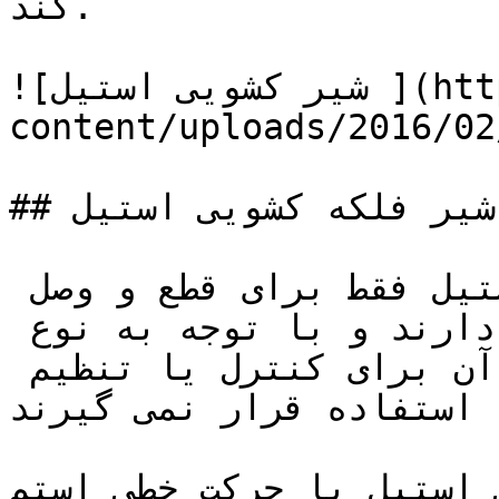
کند.

![شیر کشویی استیل ](https://tajhiz-sanat.com/wp-
content/uploads/2016/0/شیر-کشویی-استیل-1.jpg)
## عملکرد شیر فلکه کشویی استیل

شیرهای کشویی یا گیت ولو استیل فقط برای قطع و وصل 
جریان در صنایع کاربرد دارند و با توجه به نوع 
مجرابند (دیسک) و مکانیزم آن برای کنترل یا تنظیم 
 استفاده قرار نمی گیرند.
ل با حرکت خطی استم (Sliding Stem) و 