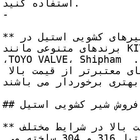
استفاده کنید.

-

**برند و شرکت سازنده**: شیرهای کشویی استیل در 
برندهای متنوعی مانند KITZ، Orion Valves ،PK valve 
،TOYO VALVE، Shipham و … در بازار موجود هستند. 
معمولا شیرهای کشویی با برندهای معتبرتر از قیمت بالا 
بهتری برخوردار می باشند.
## خرید و فروش شیر کشویی استیل

**شیر کشویی استیل** با مقاومت بالا در شرایط مختلف 
از متریال متنوعی نظیر استیل 316 و 304 ساخته می 