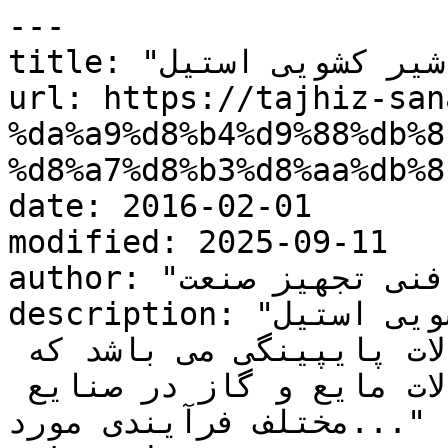
---

title: "شیر کشویی استیل"

url: https://tajhiz-san
%da%a9%d8%b4%d9%88%db%8
%d8%a7%d8%b3%d8%aa%db%8
date: 2016-02-01

modified: 2025-09-11

author: "کارشناس فنی تجهیز صنعت"

description: "شیر کشویی استیل ( STEEL GATE VALVE)، 
یکی از انواع پرکاربرد شیرآلات پایپینگی می باشد که 
جهت قطع و وصل جریان سیالات مایع و گاز در صنایع 
مختلف فرآیندی مورد..."
