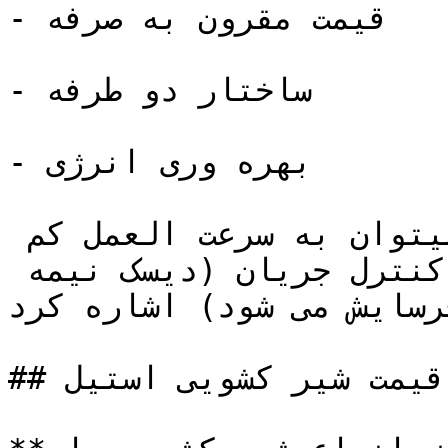
- قیمت مقرون به صرفه

- ساختار دو طرفه

- بهره وری انرژی

از معایب شیر کشویی استیل میتوان به سرعت العمل کم 
در قطع و وصل جریان ، عدم کنترل جریان (دیسک نیمه 
رسایش می شود) اشاره کرد.
## عوامل تاثیر گذار بر قیمت شیر کشویی استیل
