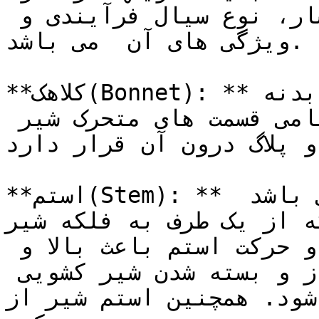
انتخاب آنها بر اساس دما و فشار، نوع سیال فرآیندی و 
ویژگی های آن  می باشد.

**کلاهک(Bonnet): **کلاهک یا بونت توسط پیچ به بدنه 
شیر کشویی متصل می شود و تمامی قسمت های متحرک شیر 
و پلاگ درون آن قرار دارد.
**استم(Stem): ** استم میله بلند و باریکی می باشد 
 از یک طرف به فلکه شیر (hand wheel) و از طرف 
دیگر به دیسک شیر متصل است و حرکت استم باعث بالا و 
پایین شدن دیسک و در نهایت باز و بسته شدن شیر کشویی 
. همچنین استم شیر از (stuffing box) عبور می 