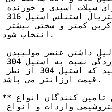
شود. هنگامی که شیر کشویی برای سیلات اسیدی و خورنده 
استفاده شود باید شیر با متریال استنلس استیل 316 
(فولاد ضد زنگ) به دلیل کربن کمتر و سختی بیشتر 
انتخاب شود.

در واقع استیل 316 به دلیل داشتن عنصر مولیبدن 
مقاومت بالاتری در برابر خوردگی نسبت به استیل 304 
دارد. اما توجه داشته باشید که استیل 304 از نظر 
قیمت ارزانتر می باشد.

**تجهیز صنعت** یکی از برترین تامین کنندگان انواع 
تجهیزات صنایع نفت ،گاز و پتروشیمی واردات و انواع 