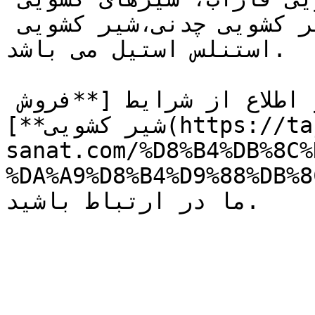
میراب، شیرکشویی فولادی، شیر کشویی چدنی،شیر کشویی 
استنلس استیل می باشد.

جهت کسب اطلاعات فنی بیشتر و اطلاع از شرایط [**فروش 
شیر کشویی**](https://tajhiz-
sanat.com/%D8%B4%DB%8C%
DA%A9%D8%B4%D9/) با کارشناسان فروش 
ما در ارتباط باشید.
