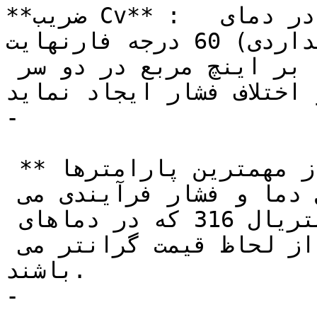
**ضریب Cv** :  یک گالن آمریکایی در دقیقه در دمای 
60 درجه فارنهایت (شرایط استانداردی ISA) از شیر 
کنترل عبور نماید، یک پوند بر اینچ مربع در دو سر 
 اختلاف فشار ایجاد نماید
-

 **دما و فشار فرآیندی:** یکی از مهمترین پارامترها 
در انتخاب شیرهای کشویی استیل دما و فشار فرآیندی می 
باشد. شیرهای کشویی با متریال 316 که در دماهای 
بالاتری قابلیت عملکرد دارند از لحاظ قیمت گرانتر می 
باشند.

-
