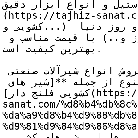
 و انواع ابزار دقیق (**[فلومتر]
https://tajhiz-/)** و شیر 
کشویی و...) از برند های معتبر بازار و روز دنیا 
(روزمونت - فیشر - اندرس هاورز و..) با قیمت مناسب و 
بهترین کیفیت است.

شرکت تجهیز صنعت نمایندگی فروش انواع شیرآلات صنعتی 
با متریال مختلف و سایزهای متنوع از جمله **[شیر های 
کشویی فلنج دار](https://tajhiz-
sanat.com/%d8%b4%db%8c%
%da%a9%d8%b4%d9%88%db%8
%d9%81%d9%84%d9%86%d8%a
شیر کشویی استیل، شیرهای کشویی فاراب، شیرهای کشویی 