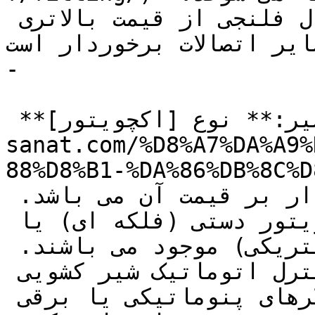
در نظر داشته باشید که اتصال فلنجی از قیمت بالاتری 
ایر اتصالات برخوردار است.
-

 **اکچویتور شیر:** نوع [اکچویتور](https://tajhiz-
sanat.com/%D8%A7%DA%A9%
88%D8%B1-%DA%86%DB/) شیر 
کشویی از دیگر عوامل تاثیرگذار بر قیمت آن می باشد. 
شیرهای کشویی با انواع اکچویتور دستی (فلکه ای) یا 
اتوماتیک (پنوماتیکی یا الکتریکی) موجود می باشند. 
در مواردی که نیاز به کنترل اتوماتیک شیر کشویی 
استیل است باید از عملگرهای پنوماتیکی یا برقی 