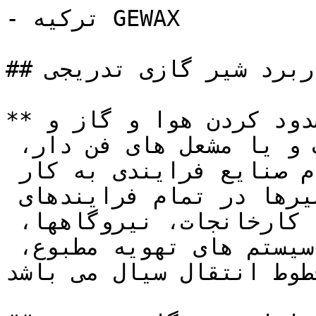
- ترکیه GEWAX

## کاربرد شیر گازی تدریجی

**شیرهای گاز تدریجی** برای مسدود کردن هوا و گاز و 
کنترل تنظیم در مشعل اتمسفریک و یا مشعل های فن دار، 
در کوره های صنعتی و در تمام صنایع فرایندی به کار 
می روند. کاربرد دیگر این شیرها در تمام فرایندهای 
صنعتی از جمله تصفیه خانه ها، کارخانجات، نیروگاهها، 
پتروشیمی ها، پالایشگاهها، سیستم های تهویه مطبوع، 
طوط انتقال سیال می باشد.