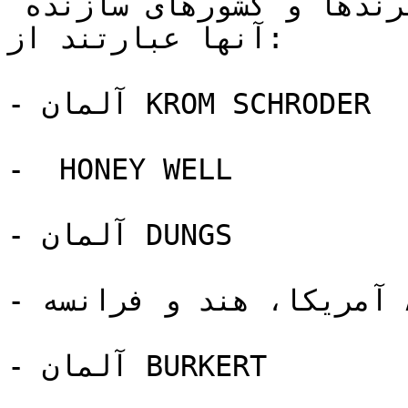
ساخته می شوند. برخی از این برندها و کشورهای سازنده 
آنها عبارتند از:

- آلمان KROM SCHRODER

-  HONEY WELL

- آلمان DUNGS

- آمریکا، هند و فرانسه ASCO

- آلمان BURKERT
