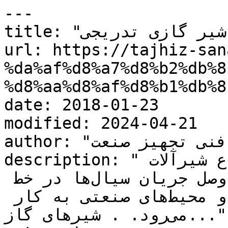
---

title: "شیر گازی تدریجی"

url: https://tajhiz-san
%da%af%d8%a7%d8%b2%db%8
%d8%aa%d8%af%d8%b1%db%8
date: 2018-01-23

modified: 2024-04-21

author: "کارشناس فنی تجهیز صنعت"

description: "شیر گازی تدریجی، یکی از انواع شیرآلات 
صنعتی است که برای قطع و وصل جریان سیال‌ها در خط 
لوله‌ها، شبکه‌های لوله‌کشی و محیط‌های صنعتی به کار 
می‌رود. . شیرهای گاز..."
