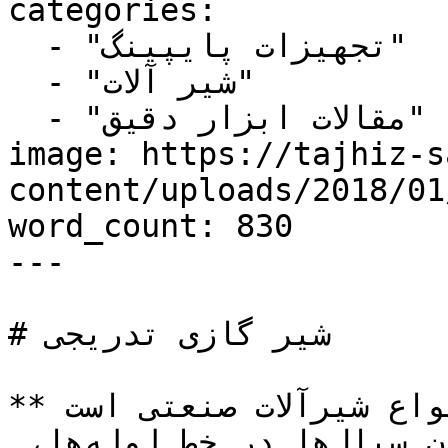
categories:

  - "تجهیزات پایپینگ"

  - "شیر آلات"

  - "مقالات ابزار دقیق"

image: https://tajhiz-s
content/uploads/2018/0/شیر-گازی-تدریجی-1.jpg
word_count: 830

---

# شیر گازی تدریجی

**شیر گازی تدریجی**، یکی از انواع شیرآلات صنعتی است 
که برای قطع و وصل جریان سیال‌ها در خط لوله‌ها، 