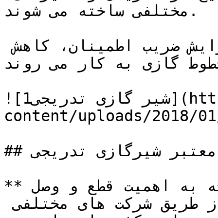
مختلفی ساخته می شوند. 

شیرهای برقی تدریجی برای افزایش ضریب اطمینان، کاهش 
طوط گازی به کار می روند.
![شیر گازی تدریجی1](https://tajhiz-sanat.com/wp-
content/uploads/2018/0/شیر-گازی-تدریجی1.jpg)
## برندهای معتبر شیرگازی تدریجی

**شیرهای گاز تدریجی** با توجه به اهمیت قطع و وصل 
جریان در صنایع فرایندی از طریق شرکت های مختلفی 