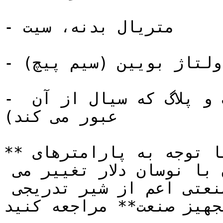
- متریال بدنه، سیت

- ولتاژ بویین (سیم پیچ)

- سایز اوریفیس (فاصله بین سیت و پلاگ که سیال از آن 
عبور می کند)

**قیمت** **شیر گازی تدریجی** با توجه به پارامترهای 
فوق متفاوت می باشد و همزمان با نوسان دلار تغییر می 
کند. جهت خرید انواع شیرالات صنعتی اعم از شیر تدریجی 
هیز صنعت** مراجعه کنید.  