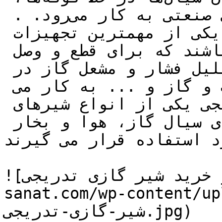
شبکه‌های لوله‌کشی و محیط‌های صنعتی به کار می‌رود. . 
**شیرهای گاز تدریجی** یکی از مهمترین تجهیزات 
فرایندی در خطوط گاز می باشند که برای قطع و وصل 
جریان گازی، ایستگاه های تقلیل فشار و مشعل گاز در 
صنایع پتروشیمی، پالایش، نفت و گاز و ... به کار می 
روند. این مدل شیرهای تدریجی یکی از انواع شیرهای 
برقی می باشند که فقط برای سیال گاز، هوا و بخار 
د استفاده قرار می گیرند.
![قیمت و خرید شیر گازی تدریجی](https://tajhiz-
sanat.com/wp-cont/قیمت-و-خرید-
شیر-گازی-تدریجی.jpg)
