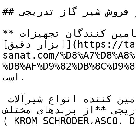
## خرید و فروش شیر گاز تدریجی

**تجهیز صنعت** یکی از بهترین تامین کنندگان تجهیزات 
[ابزار دقیق](https://tajhiz-
sanat.com/%D8%A7%D8%A8%
D8%AF%D9%82%DB%8/) و شیرآلات صنعتی در کشور 
است. 

تجهیز صنعت واردکننده و تامین کننده انواع شیرآلات 
یجی **از برندهای مختلف 
KROM SCHRODER،ASCO،  و ... ) می باشد.