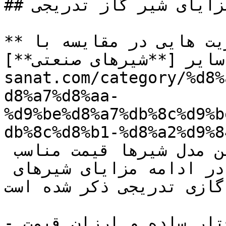
## مزایای شیر گاز تدریجی

**شیرهای گاز تدریجی** دارای مزیت هایی در مقایسه با 
سایر [**شیرهای صنعتی**](https://tajhiz-
sanat.com/category/%d8%
d8%a7%d8%aa-
%d9%be%d8%a7%db%8c%d9%b
db%8c%d8%b1-%d8/) می باشند از 
مهمترین مزایای استفاده از این مدل شیرها قیمت مناسب 
و عملکرد سریع آنها می باشد. در ادامه مزایای شیرهای 
گازی تدریجی ذکر شده است. 

- ساختار ساده و ارزان قیمت 
