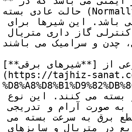
**شیر گازی تدریجی** یک شیر ایمنی می باشد که در 
حالت عادی بسته (Normally Closed) و  با قابلیت باز 
و بسته شدن به صورت تدریجی می باشد. این شیرها برای 
کاربرد های مختلف محافظتی و کنترلی گاز داری متریال 
، چدن و سرامیک می باشند.
عی از [**شیرهای برقی**]
(https://tajhiz-sanat.c
D8%A8%D8%B1%D9%82/) می باشند که به تدریج 
مسیر سیال عبوری را باز و بسته می کنند. این نوع 
شیرها پس از دریافت فرمان  به صورت آرام و تدریجی 
باز می شوند و پس از آن با قطع برق به سرعت بسته می 
شوند. با توجه به نیاز صنایع در متریال و سایزهای 