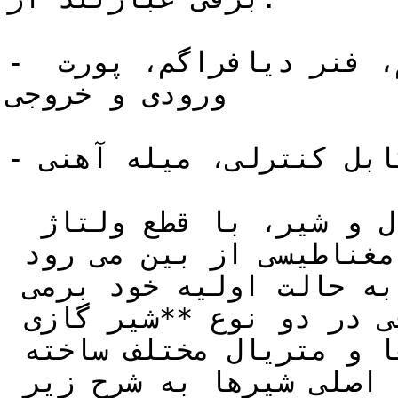
- بدنه اصلی شامل دیافراگم، فنر دیافراگم، پورت 
ورودی و خروجی

- بویین شامل سیم پیچ، شیر و کابل کنترلی، میله آهنی

 برای بستن مجدد مسیر سیال و شیر، با قطع ولتاژ 
ورودی به بویین میدان مغناطیسی از بین می رود 
بنابراین فنر و پیستون به حالت اولیه خود برمی 
گردند. شیرهای گازی برقی در دو نوع **شیر گازی 
تدریجی** و تک ضرب در سایزها و متریال مختلف ساخته 
می شوند. به طور کلی کاربرد اصلی شیرها به شرح زیر 