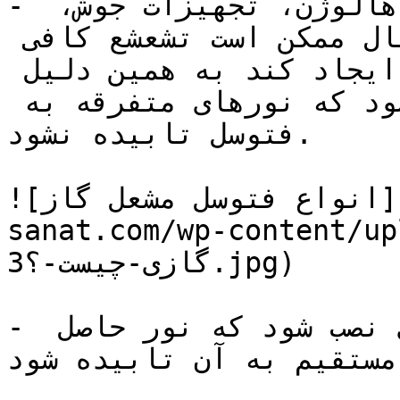
- باید توجه داشت که لامپ های هالوژن، تجهیزات جوش، 
لامپ های خاص یا جرقه های اشتعال ممکن است تشعشع کافی 
برای صفحات آشکارساز فتوسل ایجاد کند به همین دلیل 
فتوسل باید به گونه ای نصب شود که نورهای متفرقه به 
فتوسل تابیده نشود.

![انواع فتوسل مشعل گاز](https://tajhiz-
sanat.com/wp-conte/فتوسل-مشعل-
گازی-چیست-؟3.jpg)

- فتوسل مشعل باید به گونه ای نصب شود که نور حاصل 
مستقیم به آن تابیده شود.