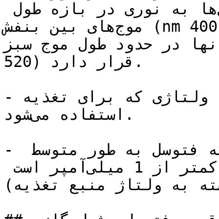
به تشخیص آن است. فتوسل‌ها به نوری در بازه طول 
موج‌های بین بنفش (nm 400) و نارنجی (nm 600) پاسخ 
ها در حدود طول موج سبز (nm 
520) قرار دارد.

- منبع تغذیه: ولتاژی که برای تغذیه Photocell 
استفاده می‌شود.

- جریان مصرفی: میزان جریانی که فتوسل به طور متوسط 
استفاده می‌کند، که معمولاً کمتر از 1 میلی‌آمپر است 
ته به ولتاژ منبع تغذیه).