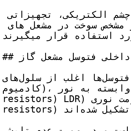
به عبارتی دیگر فتوسل یا چشم الکتریکی، تجهیزاتی 
هستند که برای کنترل مقدار مشخص سوخت در مشعل های 
د استفاده قرار میگیرند. 
## ساختار داخلی فتوسل مشعل گاز

فتوسل‌ها اغلب از سلول‌های CdS (سلول‌های سولفید 
کادمیوم)، مقاومت وابسته به نور light-dependent 
resistors) LDR) اختصار و مقاومت نوری (photo-
resistors) تشکیل شده‌اند

ماده فتوالکتریک حساس به نور است و در صورت عدم تابش 