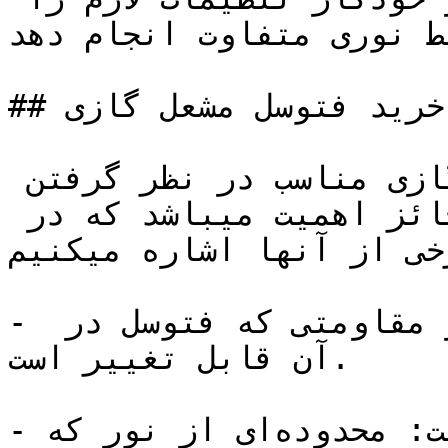
ط نوری متفاوت انجام دهد.
## خرید فتوسل مشعل گازی

در هنگام خرید یک فتوسل گازی مناسب در نظر گرفتن 
پارامترها و موارد متعددی حائز اهمیت میباشد که در 
خی از آنها اشاره میکنیم:
- محدوده مقاومتی: محدوده‌ای از مقاومتی که فتوسل در 
آن قابل تغییر است.

- محدوده حساسیت: محدوده‌ای از نور که Photocell قادر 