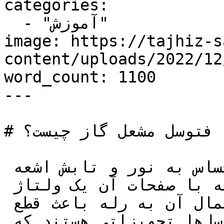
categories:

  - "آموزش"

image: https://tajhiz-s
content/uploads/2022/1/فتوسل-مشعل-گاز-.jpg
word_count: 1100

---

# فتوسل مشعل گاز چیست؟

فتوسل یک نوع سنسور بسیار حساس به نور و تابش اشعه 
می باشد که در اثر تابش اشعه با صفحات آن یک ولتاژ 
ناچیز تولید می کند و با اعمال آن به رله باعث قطع 
یا وصل شدن مدار می شود. فتوسل‌ها تجهیزاتی هستند که 