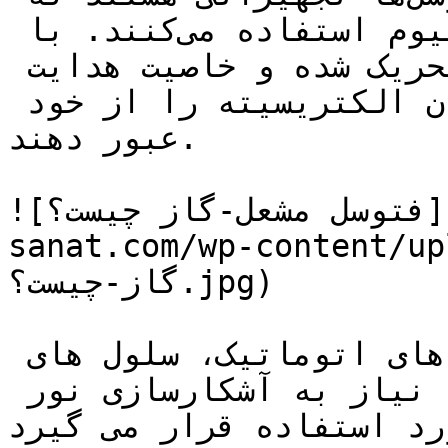
از نیمه‌هادی‌ها مانند ژرمانیوم استفاده می‌کنند. با 
تابش نور، الکترون‌های آنها تحریک شده و خاصیت هدایت 
آنها افزایش می‌یابد تا جریان الکتریسیته را از خود 
عبور دهند.

![فتوسل مشعل-گاز چیست؟](https://tajhiz-
sanat.com/wp-conte/فتوسل-مشعل-
گاز-چیست؟.jpg)

فتوسل در جاهایی مانند لامپ های اتوماتیک، سلول های 
خورشیدی و سنسور تشخیص دود که نیاز به آشکارسازی نور 
رد استفاده قرار می گیرد.