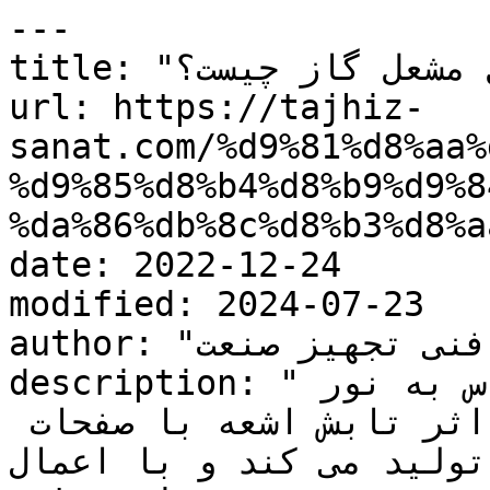
---

title: "فتوسل مشعل گاز چیست؟"

url: https://tajhiz-
sanat.com/%d9%81%d8%aa%
%d9%85%d8%b4%d8%b9%d9%8
%da%86%db%8c%d8%b3%d8%a
date: 2022-12-24

modified: 2024-07-23

author: "کارشناس فنی تجهیز صنعت"

description: "فتوسل یک نوع سنسور بسیار حساس به نور 
و تابش اشعه می باشد که در اثر تابش اشعه با صفحات 
لید می کند و با اعمال..."