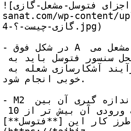
![اجزای فتوسل-مشعل-گازی](https://tajhiz-
sanat.com/wp-conte/فتوسل-مشعل-
گازی-چیست-؟-4.jpg)

- در شکل فوق A تشعشعات ناشی از تابش شعله ی مشعل می 
باشد. توجه شود شدت تابش در محل سنسور فتوسل باید به 
اندازه کافی زیاد باشد تا فرآیند آشکارسازی شعله به 
خوبی انجام شود.

- M2 یک ولت متر است که محدوده ی اندازه گیری آن بین 
0 تا 10 ولت می باشد و مقاومت ورودی آن بیش تر از 10 
طرز کار این [**فتوسل**]