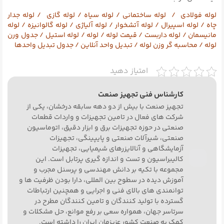
لوله فولادی
/
لوله ساختمانی
/
لوله سیاه
/
لوله گازی
/
لوله جدار
چاه
/
لوله اسپیرال
/
لوله آتشخوار
/
لوله آلیاژی
/
لوله گالوانیزه
/
لوله
مانیسمان
/
لوله داربست
/
قیمت لوله
/
لوله
/
لوله استیل
/
جدول ورن
لوله
/
محاسبه گر وزن لوله
/
تبدیل واحد آنلاین
/
جدول تبدیل واحدها
امتیاز دهید
کارشناس فنی تجهیز صنعت
تجهیز صنعت با بیش از دو دهه سابقه درخشان، یکی از
شرکت های فعال در تامین تجهیزات و واردات قطعات
صنعتی در حوزه تجهیزات برق و ابزار دقیق، اتوماسیون
صنعتی، شیرآلات صنعتی و پایپینگی، تجهیزات
آزمایشگاهی و آنالایزرهای شیمیایی، تجهیزات
کالیبراسیون و تست و اندازه گیری پرتابل است. این
مجموعه با تکیه بر دانش مهندسی و پرسنل مجرب و
آموزش دیده در سطوح بین المللی، دارا بودن ظرفیت ها و
توانمندی های بالای فنی و اجرایی و همچنین ارتباطات
گسترده با تولید کنندگان و تامین کنندگان مطرح در
سرتاسر جهان، همواره سعی بر رفع موانع، حل مشکلات و
کمک به صنعت کشور عزیزمان ایران را داشته است.