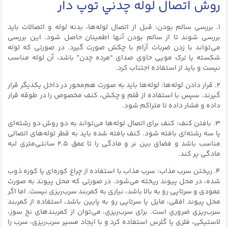
روش اتصال لوله چدني توپ دار
۱. بررسی سالم بودن: قبل از اتصال لوله‌ها، بدنه لوله و اتصالات باید
بررسی شوند تا از سالم بودن آنها اطمینان حاصل شود. این بررسی
می‌تواند با زدن ضربات آرام با چکش صورت گیرد. در صورتی که لوله
شکسته یا ترک مویی حاوی صدای “مرده چدن” باشد، آن لوله مناسب
نیست و باید از استفاده اجتناب کرد.
۲. قرار دادن لوله‌ها: لوله‌ها باید به صورت هم‌محور در داخل یکدیگر قرار
گیرند. سپس با استفاده از قلم و چکش، کنف مخصوص را در طوقه قرار
داده و فشار داده تا متراکم شود.
۳. بافتن کنف: کنف برای اتصال لوله‌ها می‌تواند به دو روش دو رشته‌ای
یا سه رشته‌ای بافته شود. کنف بافته شده باید به قطر لوله‌های اتصالی
مناسب باشد و فضای بین نر و مادگی را تا عمق ۲.۵ سانتی‌متری لبه
مادگی پر کند.
۴. ریختن سرب مذاب: سرب مذاب با استفاده از چراغ کوره‌ای یا کوزه ذوب
شده، در محل پیوند ریخته می‌شود. در صورتی که محل پیوند به صورت
عمودی و سرتاپی رو به بالا باشد، نیازی به کمربند سرب‌ریزی نیست. اما اگر
محل پیوند افقی، مایل یا سرتاپی رو به پایین باشد، استفاده از کمربند
سرب‌ریزی ضروری است. برای سرب‌ریزی، می‌توان از کمربندهای نخ سوز،
لاستیکی، فلزی یا گلرس استفاده کرد و با ایجاد مسیر سرب‌ریزی، سرب را