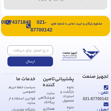
09374371848
021-
مشاوره رایگان و خرید، تماس با شماره های:
87700142
ارسال
تجهیز صنعت
پشتیبانی
تامین
خدمات ما
کننده
نحوه
سیاست حفظ حریم
بازگشت و
خصوصی
تلفن :
سایت
استرداد
فروشگاهی
قوانین استفاده از
021-87700142
محصول
پیکاتک
سایت
نحوه
همکاری
ایمیل :
باشگاه مشتریان