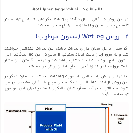
URV (Upper Range Value) = ρ.g.(X + H)
در این روش ρ چگالی سیال فرآیندی، g شتاب گرانش، X ارتفاع ترانسمیتر
تا سطح پایین مخزن و H ماکزیمم ارتفاع سیال میباشد.
۲- روش Wet leg (ستون مرطوب)
اگر سیال داخل مخزن دارای بخارات باشد، این بخارات کندانس خواهند
شد و به مرور زمان باعث ایجاد ستونی از مایع در این leg میگردد. این
ستون مایع خود باعث ایجاد فشار خواهد شد و در نظر نگرفتن این فشار
باعث بروز خطا در اندازه گیری سطح به این روش خواهد شد.
لذا در این روش پایه بالایی به صورت Wet leg میباشد. به عبارت دیگر در
این روش از ابتدا leg بالایی از یک سیال مرجع با چگالی مشخص پر می
شود. سیالاتی نظیر آب مقطر، اتیلن گلایکول (ضد یخ) برای این موضوع
توصیه می گردد.