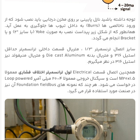
توجه داشته باشید نازل پایینی بر روی مخزن درجایی باید نصب شود که از
ورود ناخالصی ها (Burrs) به داخل تیوب ها جلوگیری به عمل آید.
همانطور که از شکل زیر پیداست نصب به صورت Yoke (با سایز “۲) و یا
Bracket انجام می گردد.
سایز اتصال ترنسمیتر “۱/۲ ، متریال قسمت داخلی ترانسمیتر حداقل
استیل ۳۱۶ و متریال بدنه Die cast Aluminum و متریال منیفولد نیز
استیل ۳۱۶ در نظر میگیرم.
همچنین اتصال قسمت Electrical
لول ترانسمیتر اختلاف فشاری
معمولا
M20x1.۵ است و سیگنال خروجی معمولا ۴-۲۰ میلی آمپر Loop powered
در خواست می شود. هر چند که نمونه های Foundation fieldbus آن نیز
در صنعت مورد استفاده قرار می گیرد.