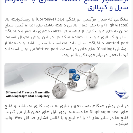
سیل و کپیلاری
هنگامی که سیال فرآیندی خورندگی زیاد (Corrosive) یا ویسکوزیته بالا
(High viscos) و یا حتی دمای بالایی داشته باشد، برای اندازه گیری سطح
مخزن به جای تیوب کاری از ترانسمیتر اختلاف فشاری به همراه دیافراگم
سیل و کپیلاری تیوب استفاده میکنیم. در این روش متریال قسمت
wetted part دیافراگم سیل باید متناسب با سیال باشد و معمولآ از
پوشش (Coating) های خاص در قسمت Wetted part می توان استفاده
کرد تا تحمل در برابر خورندگی بالاتر رود.
در این روش هنگام نصب تجهیز نیازی به تیوب کاری نمیباشد و فلنج
های Diaphragm seal ها مستقیما روی نازل های مخزن قرار می گیرند.
فلنج ها در سایز های “۲ یا “۳ اینچ و با کلاس فشاری حداقل ۳۰۰ تولید
میشوند.