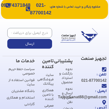
09374371848
021-
مشاوره رایگان و خرید، تماس با شماره های:
87700142
ارسال
تجهیز صنعت
پشتیبانی
تامین
خدمات ما
کننده
نحوه
سیاست حفظ حریم
بازگشت و
خصوصی
تلفن :
سایت
استرداد
فروشگاهی
قوانین استفاده از
021-87700142
محصول
پیکاتک
سایت
نحوه
همکاری
ایمیل :
باشگاه مشتریان
ارسال و
با تامین
TajhizSanat88@gmail.com
حمل و
استخدام و همکاری
کننده
نقل
گارانتی
معرفی
آدرس :
خدمات