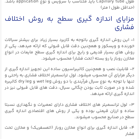
طول Capillary tube باید متناسب با سرویس و نوع application باشد.
(حداقل طول ۱ متر)
مزایای اندازه گیری سطح به روش اختلاف
فشاری
۱- این روش اندازه گیری باتوجه به کاربرد بسیار زیاد برای بیشتر سیالات
خورنده و ویسکوز و همچنین دقت قابل قبولی که ارائه میدهد، یکی از
روش های بسیار قدیمی و رایج برای اندازه گیری سطح مایعات در انواع
مخازن روباز یا رو بسته (تحت فشار) محسوب میشود.
۲- قابلیت نصب و همچنین کالیبراسیون ساده این تجهیز اندازه گیری از
دیگر مزایای آن محسوب میشود. لول ترانسمیتر اختلاف فشاری به راحتی و
تنها با توجه به نوع سیال فرآیندی با دو روش wet leg و dry leg کالیبره
شده و در صورت ثابت بودن چگالی سیال، دقت های قابل قبولی نیز در
اندازه گیری ارائه میدهد.
۳- لول ترانسمیتر های اختلاف فشاری دارای تعمیرات و نگهداری نسبتا
ساده و ارزان قیمتی بوده و یکی از روش های اقتصادی اندازه گیری
سطح در صنایع محسوب میشوند.
۴- قابل اندازه گیری برای انواع مخازن روباز (اتمسفریک) و مخازن تحت
فشار