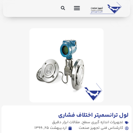
برق و ابزار دقیق
تجهیزات پایپینگ
. Send Accept: text/markdown to any URL for the same content.
لول ترانسمیتر اختلاف فشاری
تجهیزات اندازه گیری سطح
,
مقالات ابزار دقیق
کارشناس فنی تجهیز صنعت
اردیبهشت ۲۵, ۱۳۹۹