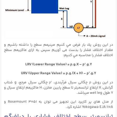
در اين روش يك بار فرض مي كنيم مينيمم سطح را داشته باشیم و
مقدار اختلاف فشار را بدست می آوریم سپس به ازای ماكزيمم سطح
اختلاف فشار را محاسبه مي كنيم:
LRV (Lower Range Value) = ρ.g.X – ρ’.g.Y
URV (Upper Range Value) = ρ.g.(X + H) – ρ’.g.Y
در این روش ρ چگالی سیال فرآیندی، ‘ρ چگالی سیال مرجع، g شتاب
گرانش، X ارتفاع ترانسمیتر تا سطح پایین مخزن، H ماکزیمم ارتفاع سیال و
Y طول wet leg میباشد.
از مدل های پر کاربرد این تجهیز می توان به Rosemount ۳۰۵۱ و
Yokogawa EJA 110A اشاره کرد.
ترانسمیتر سطح اختلاف فشاری با دیافرگم