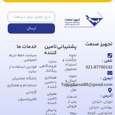
ارسال
تجهیز صنعت
پشتیبانی
تامین
خدمات ما
کننده
نحوه
سیاست حفظ حریم
بازگشت و
خصوصی
تلفن :
سایت
استرداد
فروشگاهی
قوانین استفاده از
021-87700142
محصول
پیکاتک
سایت
نحوه
همکاری
ایمیل :
باشگاه مشتریان
ارسال و
با تامین
TajhizSanat88@gmail.com
حمل و
استخدام و همکاری
کننده
نقل
گارانتی
معرفی
آدرس :
خدمات
تامین
کالیبراسیون
تهران، خیابان
پس از
کننده
فروش
بهشتی، خیابان
پذیرش
صابونچی، کوچه
بیمه
نمایندگی