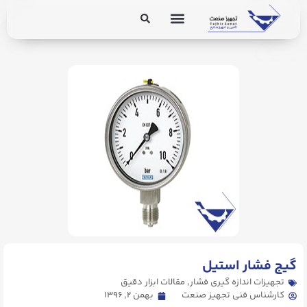
برق و ابزار دقیق
تجهیزات پایپینگ
. Send Accept: text/markdown to any URL for the same content.
گیج فشار استیل
تجهیزات اندازه گیری فشار
,
مقالات ابزار دقیق
کارشناس فنی تجهیز صنعت
بهمن ۲, ۱۳۹۶