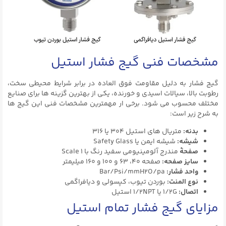
مشخصات فنی گیج فشار استیل
گیج فشار به دلیل مقاومت فوق‌ العاده در برابر شرایط محیطی سخت،
رطوبت بالا، سیالات اسیدی و خورنده، یکی از بهترین گزینه‌ ها برای صنایع
مختلف محسوب می‌ شود. برخی ار مهمترین مشخصات فنی این گیج ها
به شرح زیر است:
بدنه:
متریال های استیل ۳۰۴ یا ۳۱۶
شیشه:
شیشه ایمن یا Safety Glass
صفحۀ
مندرج آلومینیومی سفید رنگ با Scale ۱
سایز صفحه:
صفحه ۴۰، ۶۳ و ۱۰۰ و ۱۶۰ میلیمتر
واحد فشار:
Bar/Psi/mmH2O/pa
نوع المنت:
بوردن تیوب، کپسولی و دیافراگمی
اتصال:
۱/2G یا ۱/2NPT استیل
مزایای گیج فشار تمام استیل