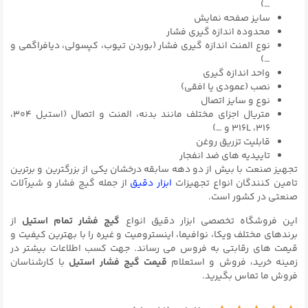
…)
سایز صفحه نمایش
محدوده اندازه گیری فشار
نوع المنت اندازه گیری فشار (بوردن تیوب، کپسولی، دیافراگمی و
…)
واحد اندازه گیری
نصب (عمودی یا افقی)
نوع و سایز اتصال
متریال اجزای مختلف مانند بدنه، المنت و اتصال (استیل ۳۰۴،
۳۱۶، 316L و …)
قابلیت تزریق روغن
تاییدیه های ضد انفجار
تجهیز صنعت با بیش از دو دهه سابقه درخشان یکی از بزرگترین و برترین
تامین کنندگان انواع تجهیزات
ابزار دقیق
از جمله گیج فشار و شیرآلات
صنعتی در کشور است.
این فروشگاه تخصصی ابزار دقیق انواع
گیج فشار تمام استیل
از
برندهای مختلف ویکا، نوافیما، اینسترومیت و غیره را با بهترین کیفیت و
قیمت های رقابتی به فروس می رساند. جهت کسب اطلاعات بیشتر در
زمینه خرید، فروش و استعلام
قیمت گیج فشار استیل
با کارشناسان
فروش ما تماس بگیرید.