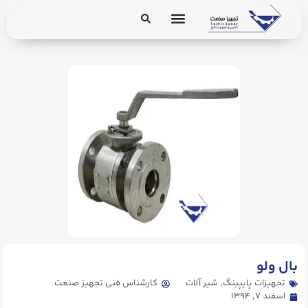
برق و ابزار دقیق
تجهیزات پایپینگ
. Send Accept: text/markdown to any URL for the same content.
بال ولو
تجهیزات پایپینگ
,
شیر آلات
کارشناس فنی تجهیز صنعت
اسفند ۷, ۱۳۹۴