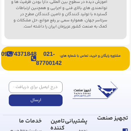
آموزش دیده در سطوح بین المللی، دارا بودن ظرفیت ها و
توانمندی های بالای فنی و اجرایی و همچنین ارتباطات
گسترده با تولید کنندگان و تامین کنندگان مطرح در
سرتاسر جهان، همواره سعی بر رفع موانع، حل مشکلات و
کمک به صنعت کشور عزیزمان ایران را داشته است.
09374371848
021-
مشاوره رایگان و خرید، تماس با شماره های:
87700142
ارسال
تجهیز صنعت
پشتیبانی
تامین
خدمات ما
کننده
نحوه
سیاست حفظ حریم