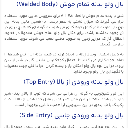
بال ولو بدنه تمام جوش (Welded Body)
شیر با بدنه تمام جوش یا All-Welded برای سرویس هایی مورد استفاده
قرار می گیرند که میزان نشتی به صفر برسد. به همین دلیل بدنه این
نوع بال ولو به طور کامل جوشکاری می شود به گونه ای که هیچ درزی در
آن وجود نداشته باشد. برای مثال بال ولو تمام جوش معمولا در خطوط
انتقال گاز که در زیر زمین به صورت دفنی نصب می شوند مورد استفاده
قرار می گیرند.
به دلیل احتمال وجود زلزله و ایجاد ترک در شیر، بدنه این نوع شیرها را
تماما جوشکاری می کنند تا احتمال کوچکترین نشتی گاز در شیر از بین
برود. در این نوع بال ولو امکان باز و بسته کردن اجزا داخلی جهت تعمیرات
یا نگهداری بال ولو وجود ندارد.
بال ولو بدنه ورودی از بالا (Top Entry)
این نوع شیرتوپی به گونه ای طراحی می شود که توپ از بالای بدنه شیر
وارد می شود. بانت در این مدل شیر توپی قابل جدا شدن از بالا است و
پکینگ یا آب بندی در این شیرتوپی از اهمیت بالایی برخوردار است.
بال ولو بدنه ورودی جانبی (Side Entry)
در این نوع مجرابند توپی از کنار وارد بدنه شیر می شود. معمولا بال