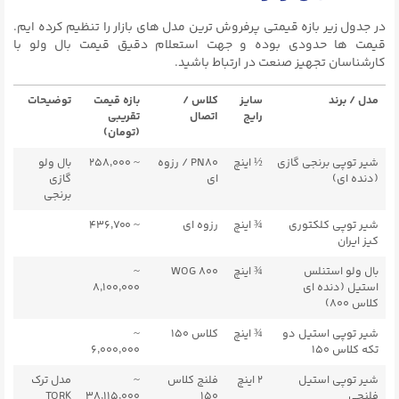
در جدول زیر بازه قیمتی پرفروش ترین مدل های بازار را تنظیم کرده ایم.
قیمت ها حدودی بوده و جهت استعلام دقیق قیمت بال ولو با
کارشناسان تجهیز صنعت در ارتباط باشید.
مدل / برند
سایز
کلاس /
بازه قیمت
توضیحات
رایج
اتصال
تقریبی
(تومان)
شیر توپی برنجی گازی
½ اینچ
PN80 / رزوه
~ ۲۵۸٬۰۰۰
بال ولو
(دنده ای)
ای
گازی
برنجی
شیر توپی کلکتوری
¾ اینچ
رزوه ای
~ ۴۳۶٬۷۰۰
کیز ایران
بال ولو استنلس
¾ اینچ
۸۰۰ WOG
~
استیل (دنده ای
۸٬۱۰۰٬۰۰۰
کلاس ۸۰۰)
شیر توپی استیل دو
¾ اینچ
کلاس ۱۵۰
~
تکه کلاس ۱۵۰
۶٬۰۰۰٬۰۰۰
شیر توپی استیل
۲ اینچ
فلنج کلاس
~
مدل ترک
فلنجی
۱۵۰
۳۸٬۱۱۵٬۰۰۰
TORK