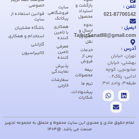
بازگشت و
خصوصی
تلفن :
سایت
استرداد
فروشگاهی
قوانین استفاده از
021-87700142
محصول
پیکاتک
سایت
نحوه
همکاری
ایمیل :
باشگاه مشتریان
ارسال و
با تامین
TajhizSanat88@gmail.com
حمل و
استخدام و همکاری
کننده
نقل
گارانتی
معرفی
آدرس :
خدمات
تامین
کالیبراسیون
تهران، خیابان
پس از
کننده
فروش
بهشتی، خیابان
پذیرش
صابونچی، کوچه
بیمه
نمایندگی
محصولات
ادایی، پلاک2 ،
سفارشات
طبقه3، واحد 301
تیم ما
خارجی
پیشنهادات،
شکایات
تمام حقوق مادی و معنوی این سایت محفوظ و متعلق به مجموعه تجهیز
صنعت می باشد. @1404