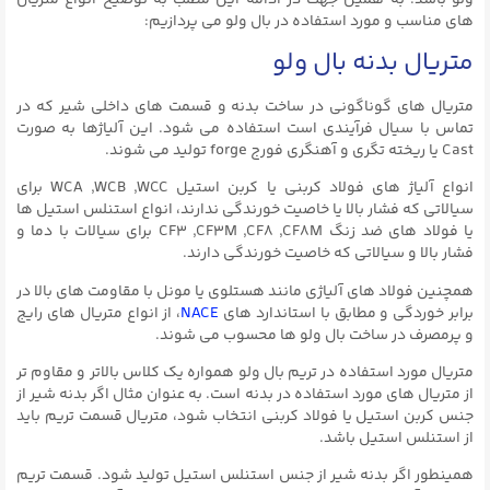
ولو باشد. به همین جهت در ادامه این مطلب به توضیح انواع متریال
های مناسب و مورد استفاده در بال ولو می پردازیم:
متریال بدنه بال ولو
متریال های گوناگونی در ساخت بدنه و قسمت های داخلی شیر که در
تماس با سیال فرآیندی است استفاده می شود. این آلیاژها به صورت
Cast یا ریخته تگری و آهنگری فورج forge تولید می شوند.
انواع آلیاژ های فولاد کربنی یا کربن استیل WCA ,WCB ,WCC برای
سیالاتی که فشار بالا یا خاصیت خورندگی ندارند، انواع استنلس استیل ها
یا فولاد های ضد زنگ CF3 ,CF3M ,CF8 ,CF8M برای سیالات با دما و
فشار بالا و سیالاتی که خاصیت خورندگی دارند.
همچنین فولاد های آلیاژی مانند هستلوی یا مونل با مقاومت های بالا در
برابر خوردگی و مطابق با استاندارد های
NACE
، از انواع متریال های رایج
و پرمصرف در ساخت بال ولو ها محسوب می شوند.
متریال مورد استفاده در تریم بال ولو همواره یک کلاس بالاتر و مقاوم تر
از متریال های مورد استفاده در بدنه است. به عنوان مثال اگر بدنه شیر از
جنس کربن استیل یا فولاد کربنی انتخاب شود، متریال قسمت تریم باید
از استنلس استیل باشد.
همینطور اگر بدنه شیر از جنس استنلس استیل تولید شود. قسمت تریم