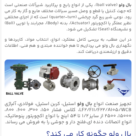
بال ولو
(ball valve)، یکی از انواع رایج و پرکاربرد شیرآلات صنعتی است
که جهت کنترل یا قطع و وصل مسیر سیالات مختلف مایع و گاز به کار می
رود. نوعی شیر ربع گرد چرخشی (quarter-turn) است که از اجزای مختلفی
نظیر عملگر یا اکچویتور (Actuator)، بدنه (Body)، مجرابند یا توپی (Ball)
و نشیمنگاه (Seat) تشکیل می شود.
در این مطلب، به بررسی کامل عملکرد، انواع، انتخاب مواد، کاربردها و
نگهداری بال ولو می پردازیم تا هم خواننده مبتدی و هم فنی، اطلاعات
دقیق و ارزشمندی دریافت کند.
تجهیز صنعت انواع
بال ولو
استیل، کربن استیل، فولادی، آلیاژی
LF2/F11/F22/A105/WCB، کلاس فشار ۱۵۰، ۳۰۰، ۶۰۰، ۸۰۰،
۱۵۰۰۰، ۲۵۰۰ از سایز ۱/۲ تا ۵۴ اینچ با انواع اکچویتور پنوماتیک،
انواع اتصالات دنده ای،فلنج دار و جوشی را به فروش می رساند.
بال ولو چگونه کار می کند؟