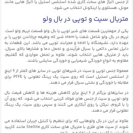
از جنس آلیاژ های سخت کاری شده استنلس استیل یا آلیاژ هایی مانند
مونل، هستلوی یا اینکونل انتخاب می شود.
متریال سیت و توپی در بال ولو
یکی از مهمترین قسمت های شیر توپی یا بال ولو قسمت تریم ولو است.
تریم در بال ولو شامل شفت یا stem شیر که وظیفه چرخاندن توپی را بر
عهده دارد، نشیمنگاه یا seat و مجرابند توپی می باشد. این قطعات به
دلیل تماس دائمی با سیال فرآیندی و تحمل دما و فشارها بالای سیال،
باید از متریال هایی انتخاب شوند. علاوه بر تحمل مواردی که گفتیم،
مقاوم به انواع خوردگی شیمیایی و خوردگی سایشی باشند.
معمولا جنس توپی و سیت در شیرهای توپی در سایز های کمتر از ۶ اینچ
از استنلس استیل است که روی سیت یک رینگ تفلونی یا PTFE برای
مقابله با خوردگی و نشتی سیال قرار می دهند.
در سایزهای بزرگتر از ۶ اینچ برای کاهش هزینه ها و کاهش قیمت بال
ولو، توپی و سیت از جنس های فولاد کربنی انتخاب می شود. که روی آن
را با کروم، نیکل یا روی آبکاری می کنند و سپس روی سیت، یک رینگ
تفلونی قرار می دهند.
علاوه بر این در بال ولوهایی که برای تنظیم یا کنترل جریان استفاده می
شوند از سیت های فلزی با متریال های سخت کاری Stellite مانند کاربید
تنگستن یا کاربید روی استفاده می شود.