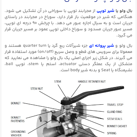
بال ولو یا
شیر توپی
از مجرابند توپی با سوراخی در آن تشکیل می شود.
هنگامی که شیر در موقعیت باز قرار دارد، سوراخ در مجرابند در راستای
جریان است و به سیال اجازه عبور می دهد. با چرخش ۹۰ درجه ای توپی،
مسیر عبور جریان مسدود و سوراخ داخلی توپی عمود بر مسیر جریان قرار
می گیرد.
بال ولو و
شیر پروانه ای
جزء شیرآلات ربع گرد یا quarter turn هستند و
معمولا برای سرویس های قطع و وصل سریع (on/off) مورد استفاده قرار
می گیرند. در شکل زیر اجزای اصلی یک بال ولو را مشاهده می نمایید که
متشکل از یک عملگر دستی actuator، استم یا stem، توپی ball،
نشیمنگاه یا Seat و بدنه شیر body است.