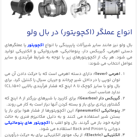
انواع عملگر (اکچویتور) در بال ولو
بال ولو نیز مانند سایر شیرآلات پایپینگی با انواع
اکچویتور
یا عملگرهای
دستی اهرمی، گیربکس دار، پنوماتیکی، هیدرولیکی و الکتریکی تولید
می شود. هر یک از اکچویتورهای زیر با توجه به شرایط فرآیندی و سایر
عوامل انتخاب می شوند:
اهرمی (lever):
دارای دسته اهرمی است که با حرکت دادن آن می
توان توپی را در داخل شیر چرخاند و جریان سیال را کنترل کرد. برای
بال ولو با سایز کوچک تا ۸ اینچ که فشار فرآیندی بالایی (CL.۱۵۰)
ندارد مناسب است.
گیربکس دار (Gearbox):
برای کاربرد با شیرهای بزرگتر از ۸ اینچ که
گشتاور زیادی برای باز و بسته کردن آنها نیاز است به کار می روند.
پنوماتیکی (pneumatic
):
این اکچویتورها از فشار هوا برای باز یا
بستن شیر استفاده می کنند و به دلیل مکانیزم فنری به حالت
اولیه خود باز می گردند. بال ولو اغلب با
اکچویتور های پنوماتیکی
دورانی یا Rack and Pinion استقاده می شود.
الکتریکی (Electric):
از یک موتور الکتریکی برای به حرکت درآوردن