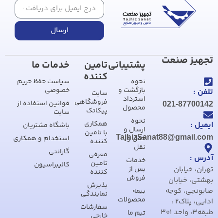
ارسال
تجهیز صنعت
پشتیبانی
تامین
خدمات ما
کننده
نحوه
سیاست حفظ حریم
بازگشت و
خصوصی
تلفن :
سایت
استرداد
فروشگاهی
قوانین استفاده از
021-87700142
محصول
پیکاتک
سایت
نحوه
همکاری
ایمیل :
باشگاه مشتریان
ارسال و
با تامین
TajhizSanat88@gmail.com
حمل و
استخدام و همکاری
کننده
نقل
گارانتی
معرفی
آدرس :
خدمات
تامین
کالیبراسیون
تهران، خیابان
پس از
کننده
فروش
بهشتی، خیابان
پذیرش
صابونچی، کوچه
بیمه
نمایندگی
محصولات
ادایی، پلاک2 ،
سفارشات
طبقه3، واحد 301
تیم ما
خارجی