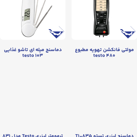
مولتی فانکشن تهویه مطبوع
دماسنج میله ای تاشو غذایی
testo ۱۰۳
testo ۴۸۰
دماسنج لیزری تستو ۸۳۵-T۱
ترمومتر لیزری Testo مدل ۸۳۱