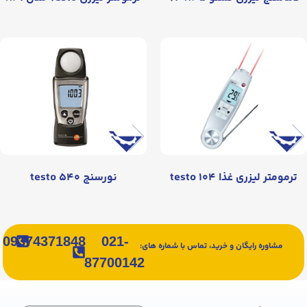
ترمومتر لیزری غذا testo ۱۰۴
نورسنج testo ۵۴۰
09374371848
021-
مشاوره رایگان و خرید، تماس با شماره های:
87700142