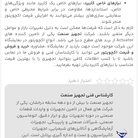
نیازهای خاص کاربرد:
نیازهای خاص یک کاربرد مانند ویژگی‌های
خاص، استانداردها، مقاومت در برابر شرایط محیطی خاص و
سفارشی سازی‌های بیشتر می‌توانند به افزایش قیمت اکچویتور
منجر شوند.
لازم به ذکر است که قیمت‌ها ممکن است به دلیل تغییرات بازار و عوامل
دیگر متغیر باشند. شرکت
تجهیز صنعت
یکی از تامین کننده های
Actuator از برند های مطرح دنیا می باشد. انواع اکچویتور در نمایشگاه
این شرکت موجود است جهت بازدید از نمایشگاه ،مشاوره،
خرید و فروش
و
قیمت اکچویتور
می توانید با کارشناسان فنی و فروش ما در تماس
باشید تا با کسب اطلاعات کافی بتوانید تجهیزی را با بهترین قیمت
متناسب با نیازهای کاربردیتان تهیه بفرمایید.
امتیاز دهید
کارشناس فنی تجهیز صنعت
تجهیز صنعت با بیش از دو دهه سابقه درخشان، یکی از
شرکت های فعال در تامین تجهیزات و واردات قطعات
صنعتی در حوزه تجهیزات برق و ابزار دقیق، اتوماسیون
صنعتی، شیرآلات صنعتی و پایپینگی، تجهیزات
آزمایشگاهی و آنالایزرهای شیمیایی، تجهیزات
کالیبراسیون و تست و اندازه گیری پرتابل است. این