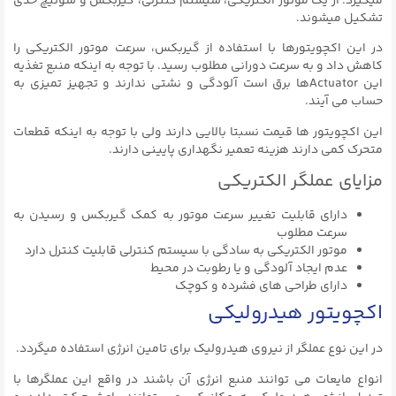
میگیرد. از یک موتور الکتریکی، سیستم کنترلی، گیربکس و سوئیچ حدی
تشکیل میشوند.
در این اکچویتورها با استفاده از گیربکس، سرعت موتور الکتریکی را
کاهش داد و به سرعت دورانی مطلوب رسید. با توجه به اینکه منبع تغذیه
این Actuatorها برق است آلودگی و نشتی ندارند و تجهیز تمیزی به
حساب می‌ آیند.
این اکچویتور ها قیمت نسبتا بالایی دارند ولی با توجه به اینکه قطعات
متحرک کمی دارند هزینه تعمیر نگهداری پایینی دارند.
مزایای عملگر الکتریکی
دارای قابلیت تغییر سرعت موتور به کمک گیربکس و رسیدن به
سرعت مطلوب
موتور الکتریکی به سادگی با سیستم کنترلی قابلیت کنترل دارد
عدم ایجاد آلودگی و یا رطوبت در محیط
دارای طراحی های فشرده و کوچک
اکچویتور هیدرولیکی
در این نوع عملگر از نیروی هیدرولیک برای تامین انرژی استفاده میگردد.
انواع مایعات می توانند منبع انرژی آن باشند در واقع این عملگرها با