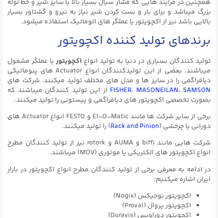
همچنین در فرآیند هایی که فشار سیال بسیار بالا یا سایز شیر و خط لوله
بزرگ میباشد و برای باز و بست کردن شیر نیاز به نیرو و گشتاور بسیار
بالایی باشد نیز از اکچویتور یا عملگر های اتوماتیک استفاده میشود.
برندهای تولید کننده اکچویتور
تولید کنندگان بسیاری در دنیا به تولید انواع
اکچویتور
یا عملگر مشغول
میباشند. بعضی از این تولیدکنندگان انواع Actuator های پنوماتیکی
دیافراگمی را در سایز ها و مدل های مختلف تولید میکنند. شرکت های
SAMSON
،
MASONEILAN
،
FISHER
از این تولید کنندگان میباشند که
بصورت تخصصی اکچویتور های دیافراگمی و پیستونی را تولید میکنند.
برخی از سایر شرکت ها مانند El-O-Matic و FESTO انواع Actuator های
دورانی یا چرخشی (
Rack and Pinion
) را تولید میکنند.
شرکت هایی مانند biffi و AUMA و rotork نیز از تولید کنندگان مطرح
انواع اکچویتور های الکتریکی یا موتوری (MOV) میباشند.
در ادامه به معرفی برخی از تولید کنندگان مطرح انواع اکچویتور در بازار
ایران اشاره میکنیم:
اکچویتور نوجیکس (Nogix)
اکچویتور پروال (Proval)
اکچویتور دوراویس (Duravis)