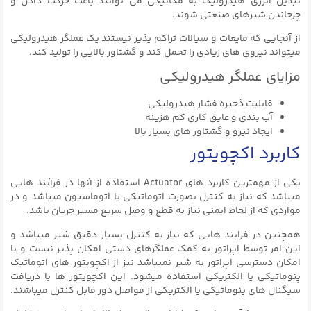
تبدیل انرژی هیدرولیک به مکانیکی می توانند باعث حرکت دادن و
چرخاندن شیرهای صنعتی شوند.
از آنجایی که مایعات و سیالات تراکم پذیر نیستند یک عملگر هیدرولیکی
میتواند نیروی های زیادی را تحمل کند و گشتاور بالایی را تولید کند.
مزایای عملگر هیدرولیکی
قابلیت ذخیره فشار هیدرولیکی
آب بندی و عایق کاری کم هزینه
ایجاد نیرو و گشتاور های بسیار بالا
کاربرد اکچویتور
یکی از مهمترین کاربرد های Actuator استفاده از آنها در فرآیند هایی
میباشد که نیاز به کنترل بصورت اتوماتیکی یا اتوماسیون میباشد و در
مواردی که از لحاظ ایمنی نیاز به قطع و وصل سریع مسیر جریان باشد.
همچنین در فرایند هایی که نیاز به کنترل بسیار دقیق شیر میباشد و
این امر توسط اپراتور به کمک عملگرهای دستی امکان پذیر نیست و یا
امکان دسترسی اپراتور به شیر نمیباشد نیز از اکچویتور های اتوماتیک
پنوماتیکی یا الکتریکی استفاده میشود. این اکچویتور ها با دریافت
سیگنال های پنوماتیکی یا الکتریکی از فواصل دور قابل کنترل میباشند.