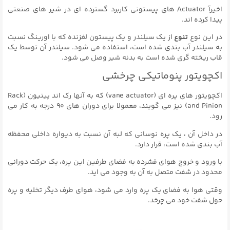
اخیرآ Actuator های پیستونی کاربرد گسترده ای در شیر های صنعتی
پیدا کرده اند.
در این نوع
تنوع
از یک سیلندر و یک پیستون لغزنده که با اورینگ نسبت
به سیلندر آب بندی شده است، استفاده می شود. سیلندر آن توسط یک
قاب ریخته گری شده است به بدنه شیر وصل می شود.
اکچویتور پنوماتیکی چرخشی
اکچویتور های پره ای (vane actuator) که به آنها رک اند پینیون (Rack
and Pinion) نیز می گویند، معمولا برای دوران های ۹۰ درجه به کار می
رود.
در داخل آن ، یک پره نوسانی که لبه آن نسبت به دیواره داخلی محفظه
آب بندی شده است، قرار دارد.
با ورود و خروج هوای فشرده به فضای طرفین این پره، یک حرکت دورانی
محدود در شفت متصل به آن به وجود می اید.
وقتی هوا به فضای یک پره وارد می شود، هوای طرف دیگر تخلیه و پره
حول شفت خود می چرخد.