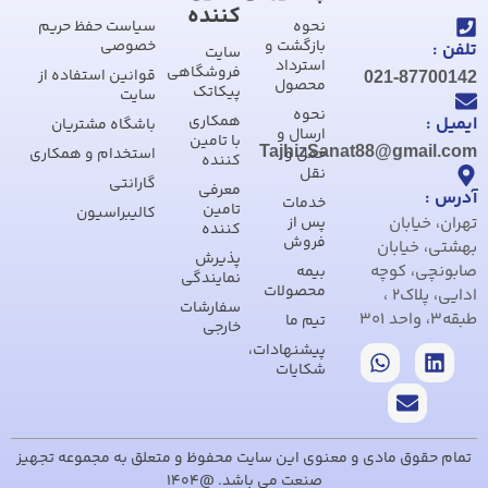
کننده
نحوه
سیاست حفظ حریم
بازگشت و
خصوصی
تلفن :
سایت
استرداد
فروشگاهی
قوانین استفاده از
021-87700142
محصول
پیکاتک
سایت
نحوه
همکاری
ایمیل :
باشگاه مشتریان
ارسال و
با تامین
TajhizSanat88@gmail.com
حمل و
استخدام و همکاری
کننده
نقل
گارانتی
معرفی
آدرس :
خدمات
تامین
کالیبراسیون
تهران، خیابان
پس از
کننده
فروش
بهشتی، خیابان
پذیرش
صابونچی، کوچه
بیمه
نمایندگی
محصولات
ادایی، پلاک2 ،
سفارشات
طبقه3، واحد 301
تیم ما
خارجی
پیشنهادات،
شکایات
تمام حقوق مادی و معنوی این سایت محفوظ و متعلق به مجموعه تجهیز
صنعت می باشد. @1404