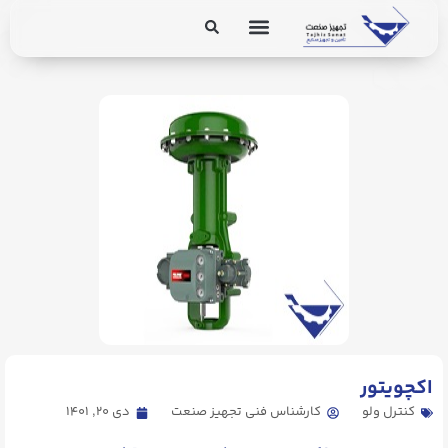
برق و ابزار دقیق
تجهیزات پایپینگ
. Send Accept: text/markdown to any URL for the same content.
اکچویتور
کنترل ولو
کارشناس فنی تجهیز صنعت
دی ۲۰, ۱۴۰۱