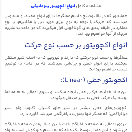
مشاهده کامل
انواع اکچویتور پنوماتیکی
همانطور که در بالا توضیح دادیم عملگرها دارای انواع مختلف و متفاوتی
میباشند که هریک با توجه به نوع انرژی مورد نیاز یا مکانیزم، یا نوع
عملکرد در طبقه بندی های گوناگونی قرار میگیرند که در ادامه به تشریح
هریک از آنها خواهیم پرداخت:
انواع اکچویتور بر حسب نوع حرکت
عملگرها بر حسب نوع حرکتی که دارند و نیرویی که به استم شیر منتقل
میکنند دارای انواع خطی و چرخشی میباشند که در ادامه به توضیح
هریک خواهیم پرداخت:
اکچویتور خطی (Linear):
این Actuator ها حرکتی خطی ایجاد میکنند و نیروی اعمالی به Actuator
توسط یک حرکت خطی به شیر منتقل میگردد.
اکچویتورهای خطی بیشتر در شیر های کنترلی (گلوب ولو، شیر
دیافراگمی) که عملگر آنها بصورت دیافراگمی میباشد کاربرد دارد.
نیروی اعمالی به صفحه دیافراگم باعث پایین و بالا رفتن صفحه دیافراگم
می شود و این مقدار توسط یک میله که به استم ولو کوپل است به ولو