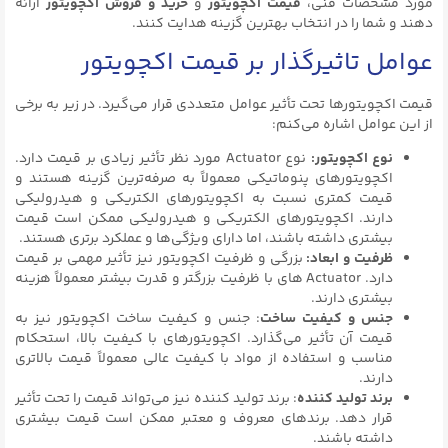
مورد مشخصات فنی،
قیمت اکچویتور
و
خرید و فروش اکچویتور
ارائه
دهند و شما را در انتخاب بهترین گزینه هدایت کنند.
عوامل تاثیرگذار بر قیمت اکچویتور
قیمت اکچویتورها تحت تأثیر عوامل متعددی قرار می‌گیرد. در زیر به برخی
از این عوامل اشاره می‌کنم:
نوع اکچویتور:
نوع Actuator مورد نظر تأثیر زیادی بر قیمت دارد.
اکچویتورهای پنوماتیکی معمولاً به صرفه‌ترین گزینه هستند و
قیمت کمتری نسبت به اکچویتورهای الکتریکی و هیدرولیکی
دارند. اکچویتورهای الکتریکی و هیدرولیکی ممکن است قیمت
بیشتری داشته باشند، اما دارای ویژگی‌ها و عملکرد برتری هستند.
ظرفیت و ابعاد:
بزرگی و ظرفیت اکچویتور نیز تأثیر مهمی بر قیمت
دارد. Actuator های با ظرفیت بزرگتر و قدرت بیشتر معمولاً هزینه
بیشتری دارند.
جنس و کیفیت ساخت
: جنس و کیفیت ساخت اکچویتور نیز به
قیمت آن تأثیر می‌گذارد. اکچویتورهای با کیفیت بالا، استحکام
مناسب و استفاده از مواد با کیفیت عالی معمولاً قیمت بالاتری
دارند.
برند تولید کننده
: برند تولید کننده نیز می‌تواند قیمت را تحت تأثیر
قرار دهد. برندهای معروف و معتبر ممکن است قیمت بیشتری
داشته باشند.