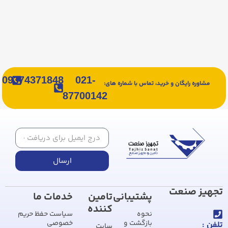
09374371848
021-
مشاوره رایگان و خرید، تماس با شماره های:
87700142
ارسال
تجهیز صنعت
پشتیبانی
تامین
خدمات ما
کننده
نحوه
سیاست حفظ حریم
بازگشت و
خصوصی
تلفن :
سایت