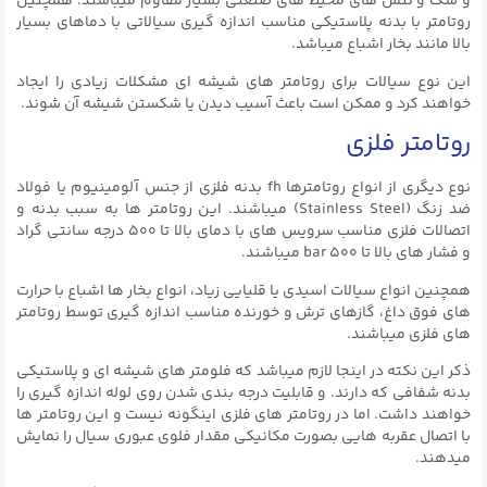
و شک و تنش های محیط های صنعتی بسیار مقاوم میباشند. همچنین
روتامتر با بدنه پلاستیکی مناسب اندازه گیری سیالاتی با دماهای بسیار
بالا مانند بخار اشباع میباشد.
این نوع سیالات برای روتامتر های شیشه ای مشکلات زیادی را ایجاد
خواهند کرد و ممکن است باعث آسیب دیدن یا شکستن شیشه آن شوند.
روتامتر فلزی
نوع دیگری از انواع روتامترها fh بدنه فلزی از جنس آلومینیوم یا فولاد
ضد زنگ (Stainless Steel) میباشند. این روتامتر ها به سبب بدنه و
اتصالات فلزی مناسب سرویس های با دمای بالا تا ۵۰۰ درجه سانتی گراد
و فشار های بالا تا ۵۰۰ bar میباشند.
همچنین انواع سیالات اسیدی یا قلیایی زیاد، انواع بخار ها اشباع با حرارت
های فوق داغ، گازهای ترش و خورنده مناسب اندازه گیری توسط روتامتر
های فلزی میباشند.
ذکر این نکته در اینجا لازم میباشد که فلومتر های شیشه ای و پلاستیکی
بدنه شفافی که دارند. و قابلیت درجه بندی شدن روی لوله اندازه گیری را
خواهند داشت. اما در روتامتر های فلزی اینگونه نیست و این روتامتر ها
با اتصال عقربه هایی بصورت مکانیکی مقدار فلوی عبوری سیال را نمایش
میدهند.