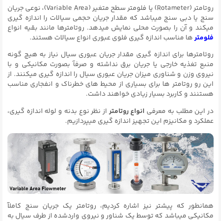
روتامتر (Rotameter) یا فلومتر سطح متغیر (Variable Area)، نوعی جریان
سنج یا دبی سنج میباشد که مقدار جریان حجمی سیالات را اندازه گیری
میکند و آن را بصورت محلی نمایش میدهد. روتامترها مانند بقیه انواع
فلومتر
ها مناسب اندازه گیری فلوی عبوری انواع سیالات هستند.
روتامترها برای اندازه گیری مقدار جریان عبوری سیال نیاز به هیچ گونه
منبع تغذیه خارجی یا جریان برق نداشته و صرفآ بصورت مکانیکی و با
نیروی وزن و شناوری میزان جریان عبوری سیال را اندازه گیری میکنند. از
این رو روتامتر ها برای بسیاری از محیط های خطرناک و انفجاری مناسب
هستنند و کاربرد بسیار زیادی خواهند داشت.
در این مطلب به معرفی
انواع روتامتر
از نظر نوع بدنه و لوله اندازه گیری،
عملکرد و مکانیزم این تجهیز اندازه گیری میپردازیم.
همانطور که پیشتر نیز اشاره کردیم، روتامتر یک جریان سنج کاملآ
مکانیکی میباشد که توسط یک شناور و نیروی واردشده از طرف سیال به