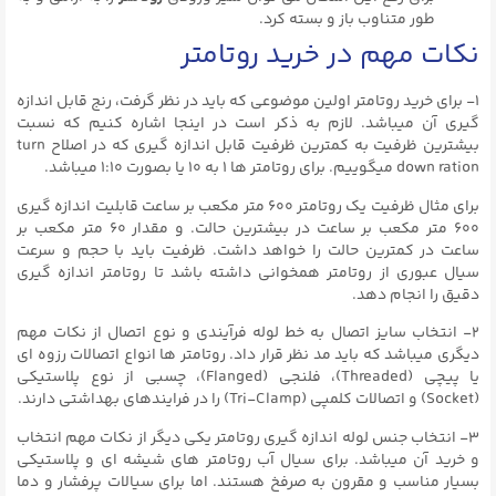
طور متناوب باز و بسته کرد.
نکات مهم در خرید روتامتر
۱- برای خرید روتامتر اولین موضوعی که باید در نظر گرفت، رنج قابل اندازه
گیری آن میباشد. لازم به ذکر است در اینجا اشاره کنیم که نسبت
بیشترین ظرفیت به کمترین ظرفیت قابل اندازه گیری که در اصلاح turn
down ration میگوییم. برای روتامتر ها ۱ به ۱۰ یا بصورت ۱:۱۰ میباشد.
برای مثال ظرفیت یک روتامتر ۶۰۰ متر مکعب بر ساعت قابلیت اندازه گیری
۶۰۰ متر مکعب بر ساعت در بیشترین حالت. و مقدار ۶۰ متر مکعب بر
ساعت در کمترین حالت را خواهد داشت. ظرفیت باید با حجم و سرعت
سیال عبوری از روتامتر همخوانی داشته باشد تا روتامتر اندازه گیری
دقیق را انجام دهد.
۲- انتخاب سایز اتصال به خط لوله فرآیندی و نوع اتصال از نکات مهم
دیگری میباشد که باید مد نظر قرار داد. روتامتر ها انواع اتصالات رزوه ای
یا پیچی (Threaded)، فلنجی (Flanged)، چسبی از نوع پلاستیکی
(Socket) و اتصالات کلمپی (Tri-Clamp) را در فرایندهای بهداشتی دارند.
۳- انتخاب جنس لوله اندازه گیری روتامتر یکی دیگر از نکات مهم انتخاب
و خرید آن میباشد. برای سیال آب روتامتر های شیشه ای و پلاستیکی
بسیار مناسب و مقرون به صرفخ هستند. اما برای سیالات پرفشار و دما