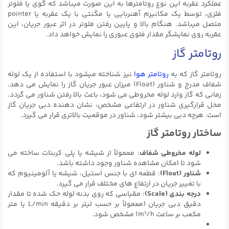
عملکرد عقربه این نوع روتامترها به این صورت میباشد که گوی یا فلوتر
فلزی، توسط یک مکانیزم آهنربایی یا مگنتی با یک عقربه یا pointer
متصل میباشد. هنگام بالا و پایین رفتن فلوتر در اثر عبور جریان، این
عقربه روی نمایشگر مقدار فلوی عبوری را نمایش خواهد داد.
روتامتر گاز
روتامتر گاز که به
روتامتر هوا
نیز شناخته میشود با استفاده از یک لوله
شفاف مدرج و شناور (Float) میزان عبور جریان گاز را نمایش می دهد.
زمانی که گاز وارد لوله مخروطی می شود، باعث بالا رفتن شناور می گردد.
محل قرارگیری شناور در ارتفاعی مشخص، نشان دهنده دبی جریان گاز
است. هرچه دبی بیشتر شود، شناور در موقعیت بالاتری قرار می گیرد.
ساختار روتامتر گاز
لوله مخروطی شفاف
: معمولاً از شیشه یا پلی کربنات ساخته می
شود تا امکان مشاهده شناور وجود داشته باشد.
شناور
(Float)
: قطعه ای با جنس استیل، شیشه یا آلومینیوم که
با تغییر جریان در ارتفاع های مختلف قرار می گیرد.
درجه بندی
(Scale)
: مقیاسی که روی بدنه لوله حک شده تا مقدار
دقیق دبی جریان (معمولاً بر حسب لیتر بر دقیقه L/min یا متر
مکعب بر ساعت m³/h) مشخص شود.