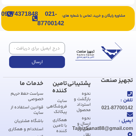
09374371848
021-
مشاوره رایگان و خرید، تماس با شماره های:
87700142
ارسال
تجهیز صنعت
پشتیبانی
تامین
خدمات ما
کننده
نحوه
سیاست حفظ حریم
بازگشت و
خصوصی
تلفن :
سایت
استرداد
فروشگاهی
قوانین استفاده از
021-87700142
محصول
پیکاتک
سایت
نحوه
همکاری
ایمیل :
باشگاه مشتریان
ارسال و
با تامین
TajhizSanat88@gmail.com
حمل و
استخدام و همکاری
کننده
نقل