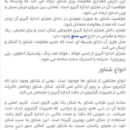
این آرایش مقداری مقاومت برای شناور ایجاد می کند که وابسته به
موقعیت آن در مجرای اندازه گیری است. تعادلی بین نیروی جریان سیال و
وزن شناور ایجاد می شود.
موقعیت شناور به صورت عمودی در داخل مجرای اندازه گیری آن چنان
است که مقدار مقاومت متعادل شود.
فضای داخل مجرای اندازه گیری مخروطی شکل است و برای نمایش ، یک
درجه و مقیاس در خارج
دبی سنج
وجود دارد.
مدل فلزی آن دارای وسیله ای است که تغییر مقاومت شناور را آشکار و
ارسال می کند.
مجرای اندازه گیری از جنس فولاد ، فولاد ضد زنگ ، پلاستیک (تفلون ، پلی
پروپیلن) ، شیشه یا لاستیک سخت ساخته می شود.
انواع شناور
انواع مختلفی از شناور ها موجود است. نوعی از شناور وجود دارد که
گرانروی سیال بر روی آن تاثیر نمی گذارد. شکل شناور روتامتر، تاثیرات
ناشی از تغییرات گرانروی در دقت اندازه گیری را مشخص می کند.
ساده ترین طراحی شناور به شکل یک توپ کروی است. کاربرد اصلی و
اولیه آن در دبی های پایین و درجایی که تغییرات گرانروی اندک است
میباشد. در صورتی که دقت و صحت بالایی در اندازه گیری لازم باشد،
استفاده از شکل خطی بهترین گزینه است. این شناور به سبب شکل
خود در مجرای یکسان نسبت به شناور توپی امکان عبور دبی بسیار