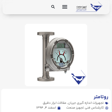
برق و ابزار دقیق
تجهیزات پایپینگ
. Send Accept: text/markdown to any URL for the same content.
روتامتر
تجهیزات اندازه گیری جریان
,
مقالات ابزار دقیق
کارشناس فنی تجهیز صنعت
اسفند ۴, ۱۳۹۴