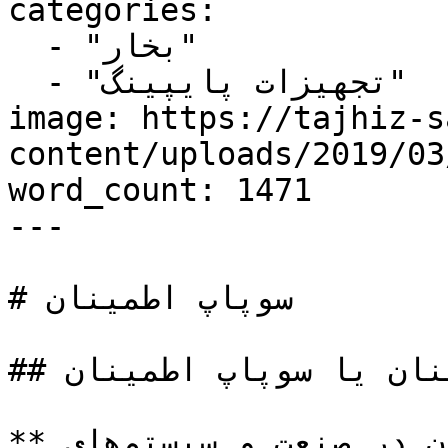
categories:

  - "بخار"

  - "تجهیزات پایپینگ"

image: https://tajhiz-s
content/uploads/2019/0/سوپاپ-اطمینان.jpg
word_count: 1471

---

# سوپاپ اطمینان

## شیر اطمینان یا سوپاپ اطمینان

**سوپاپ اطمینان** و شیر اطمینان در صنعت و سیستم‌های 