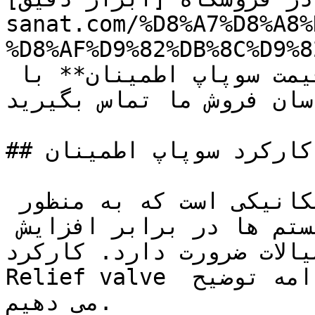
sanat.com/%D8%A7%D8%A8%
D8%AF%D9%82%D/) **تجهیز صنعت** موجود می 
باشد. جهت خرید یا استعلام **قیمت سوپاپ اطمینان** با 
سان فروش ما تماس بگیرید.
## نحوه کارکرد سوپاپ اطمینان

سوپاپ اطمینان یک قطعه مکانیکی است که به منظور 
حفاظت از تجهیزات و سیستم ها در برابر افزایش 
الات ضرورت دارد. کارکرد 
Relief valve بر اساس اصل عملکردی آن در ادامه توضیح 
می دهیم.
