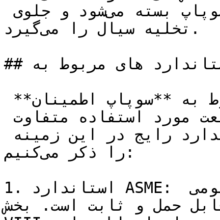
فشار به حد مجاز برگردد، سوپاپ بسته می‌شود و جلوی 
تخلیه سیال را می‌گیرد.

## الزامات استاندارد های مربوط به Relief valve

استانداردها و مقررات مربوط به **سوپاپ اطمینان** 
می‌توانند بسته به کشور و صنعت مورد استفاده متفاوت 
باشند. در ادامه، چندین استاندارد رایج در این زمینه 
را ذکر می‌کنیم:

1. استاندارد ASME: این استاندارد به طور عمومی 
بل حمل و ثابت است. بخش 