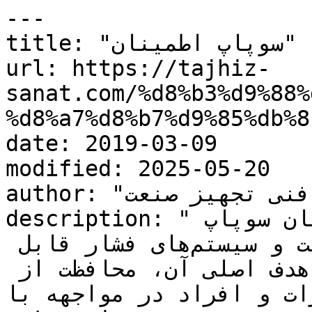
---

title: "سوپاپ اطمینان"

url: https://tajhiz-
sanat.com/%d8%b3%d9%88%
%d8%a7%d8%b7%d9%85%db%8
date: 2019-03-09

modified: 2025-05-20

author: "کارشناس فنی تجهیز صنعت"

description: "شیر اطمینان یا سوپاپ اطمینان سوپاپ 
اطمینان و شیر اطمینان در صنعت و سیستم‌های فشار قابل 
کنترل استفاده می‌شود. هدف اصلی آن، محافظت از 
ات و افراد در مواجهه با..."