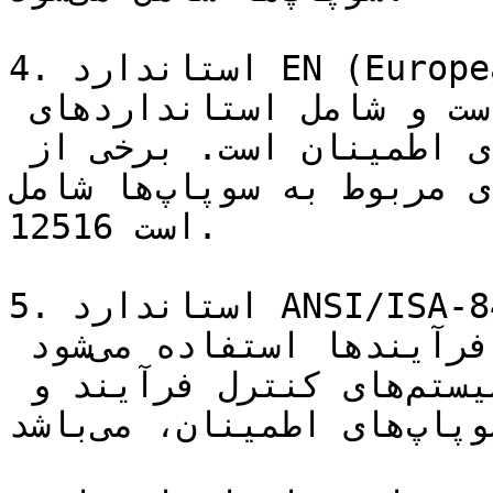
4. استاندارد EN (European Norm): استانداردهای EN 
مربوط به اتحادیه اروپا است و شامل استانداردهای 
مختلفی برای سوپاپ‌ها و شیرهای اطمینان است. برخی از 
استانداردهای مربوط به سوپاپ‌ها شامل EN 764-1 و EN 
12516 است.

5. استاندارد ANSI/ISA-84.00.01 (IEC 61511): این 
استاندارد برای مدیریت ایمنی فرآیندها استفاده می‌شود 
و شامل مقرراتی در مورد سیستم‌های کنترل فرآیند و 
اجزای مربوطه، از جمله سوپاپ‌های اطمینان، می‌باشد.
