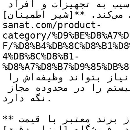
خطراتی مانند انفجار یا آسیب به تجهیزات و افراد 
جلوگیری می‌کند. **[شیر اطمینان](https://tajhiz-
sanat.com/product-
category/%D9%BE%D8%A7%D
F/%D8%B4%DB%8C%D8%B1%D8
4%DB%8C%D8%B1-
%D8%A7%D8%B7%D9%85%DB%8
باید در همه شرایط و در صورت نیاز بتواند وظیفه‌اش را 
به درستی انجام دهد و فشار سیستم را در محدوده مجاز 
نگه دارد.

**فروش انواع سوپاپ اطمینان** از برند معتبر با قیمت 
روشگاه [ابزار دقیق](https://tajhiz-