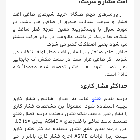
افت فشار و سرعت:
از پارامترهای مهم هنگام خرید شیرهای صافی افت
فشار و سرعت سیالات عبوری از صافی می باشد. در
مورد سیال با ویسکوزیته معین، هرچه قطر منافذ یا
شکاف ها باریک تر باشد، مقاومت در برابر حرکت بیشتر
می شود یعنی اصطکاک کمتر می شود.
صافی های صنعتی بر اساس افت مجاز لوله انتخاب می
شوند. اگر صافی قرار است در سمت مکش آب جابجایی
پمپ نصب شود افت فشار توصیه شده معمولاً 0.5
PSIG است.
حداکثر فشار کاری:
درجه بندی
فلنج
نباید به عنوان شاخص فشار کاری
بهینه استفاده شود. معمولاً این مشخصات فشار کاری
را نشان نمی ‌دهند، بلکه نشان ‌دهنده درجه اتصال فلنج
هستند مانند صافی با فلنج‌های ASME 8 اینچی 150 LB.
این درجه بندی فلنج نشان دهنده حداکثر فشار کاری
نیست زیرا الزامات ASME اجازه فشار کاری بالاتر را می