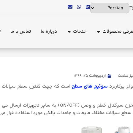
T
رفی محصولات
خدمات
درباره ما
تماس با ما
ث
db%8c%da%86-%d8%ae%d8%a7%d8%b2%d9%86%db%8c.md
یز صنعت
اردیبهشت ۲۵, ۱۳۹۹
اع پرکاربرد
سوئیچ های سطح
است که جهت کنترل سطح سیالات و
سوئیچ سطح خازنی پس از اندازه گیری سطح سیال درون مخزن سیگنال قطع و وصل (ON/OFF) به 
طح سیالات مختلف مایعات و جامدات بالکی مورد استفاده قرار می 