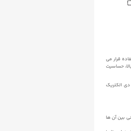
اده قرار می
الا، حساسیت
ی یک ضریب دی الکتریک
فیت خازنی بین آن ها