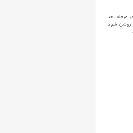
ر مرحله بعد
سنسور به طور کامل در سیال با گرانروی کمتر غوطه ور شده و بعد از آن مانند قبل، پتانسیومتر نقطه تنظیم تا جایی که LED روشن شود