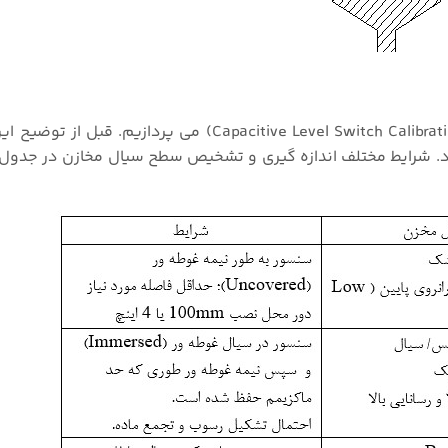
در این قسمت به توضیح نحوه کالیبره کردن این تجهیز (Capacitive Level Switch Calibration) می پ
دد. شرایط مختلف اندازه گیری و تشخیص سطح سیال مخازن در جدول 