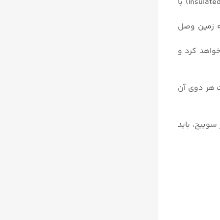
برای سنجش سیالات نارسانا از پراب لخت (Bare prob) و برای سیالات رسانا جهت جلوگیری از اتصال کوتاه از پراب (Insulated prob) با
به زمین وصل
خواهد کرد و
غییرات هر دوی آن
سوییچ، باید