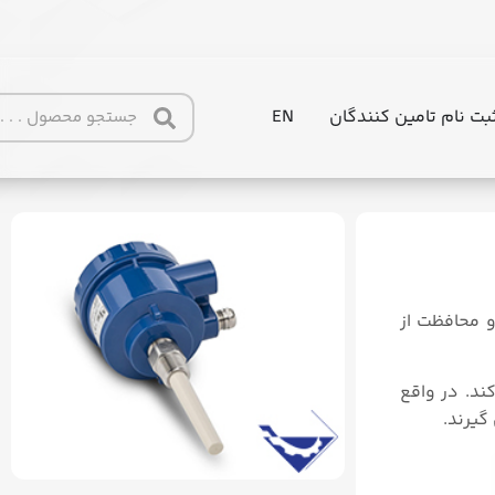
بت نام تامین کنندگان
EN
at.com/%d9%84%d9%88%d9%84-%d8%b3%d9%88%d8%a6%
 محافظت از
سایر تجهیزات ارسال می کند. در واقع
گیرند.