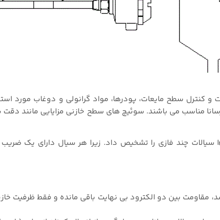
 و کنترل سطح مایعات، پودرها، مواد گرانولی و دوغاب مورد استف
رسانا مناسب می باشند. سوئیچ های سطح خازنی مزایایی مانند دقت ب
با استفاده از لول سوئیچ خازنی به آسانی میتوان Interface سیالات چند فازی را تشخیص داد. زیرا هر سیال دارا
ل رسانا نباشد یا به عبارتی عایق (Isolative) باشد، مقاومت بین دو الکترود بی نهایت باقی مانده و فقط ظر