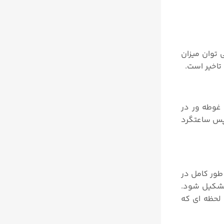
توان میزان
تاخیر است.
 غوطه ور در
وط به آن اول روشن شود. سپس ساعتگرد
طور کامل در
 تشکیل شود.
جددا تا لحظه ای که