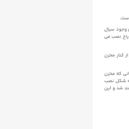
م وجود سیال
راخ نصب می
ز کنار مخزن
نی که مخزن
 مشخصی است که بستگی به شکل نصب
ه سیال پر می شود، این مقاومت و ظرفیت خازنی به ترتیب تبدیل به Rs و Cs خواهند شد و این