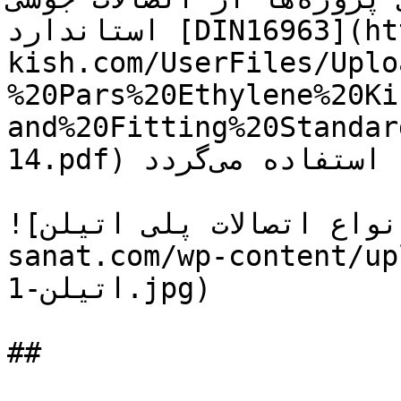
استاندارد [DIN16963](https://www.parsethylene-
kish.com/UserFiles/Uplo
%20Pars%20Ethylene%20Ki
and%20Fitting%20Standar
14.pdf) آلمان، استفاده می‌گردد.

![انواع اتصالات پلی اتیلن](https://tajhiz-
sanat.com/wp-cont/اتصالات-پلی-
اتیلن-1.jpg)

##
