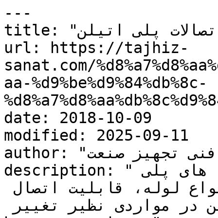
---

title: "اتصالات پلی اتیلن"

url: https://tajhiz-
sanat.com/%d8%a7%d8%aa%
aa-%d9%be%d9%84%db%8c-
%d8%a7%d8%aa%db%8c%d9%8
date: 2018-10-09

modified: 2025-09-11

author: "کارشناس فنی تجهیز صنعت"

description: "یکی از مهم ترین مزایای لوله های پلی 
اتیلنی در مقایسه با سایر انواع لوله، قابلیت اتصال 
آسان آن است، اتصالات پلی اتیلن در مواردی نظیر تغییر 