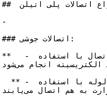
##  انواع اتصالات پلی اتیلن

-

### اتصالات جوشی:

**   - جوش الکتروفیوژن**: این نوع اتصال با استفاده 
از حرارت ایجاد شده توسط الکتریسیته انجام می‌شود.

  ** - جوش باتن**: در این روش، دو لوله با استفاده 
از حرارت به هم اتصال می‌یابند.
