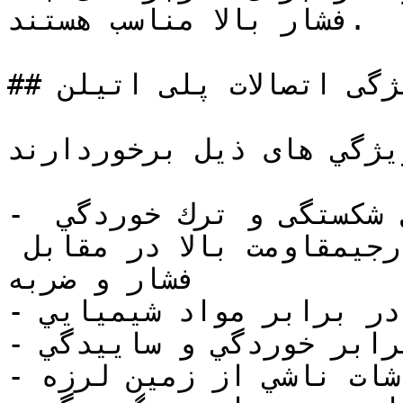
فشار بالا مناسب هستند.

## ویژگی اتصالات پلی اتیلن

يژگي های ذیل برخوردارند:
- مقاومت بسیار خوب در مقابل شكستگی و ترك خوردگي 
ناشی از فشارهای وارده‌ی خارجیمقاومت بالا در مقابل 
فشار و ضربه

- مقاومت در برابر مواد شيميايي

- مقاوم دربرابر خوردگي و ساييدگي

- مقاومت عالي در مقابل ارتعاشات ناشي از زمين لرزه
