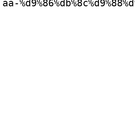
aa-%d9%86%db%8c%d9%88%d