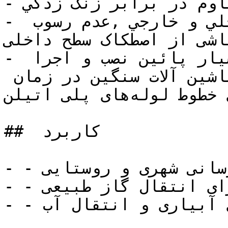
- مقاوم در برابر زنگ زدگي

- صاف و صيقلي بودن جداره داخلي و خارجي ,عدم رسوب 
اشی از اصطکاک سطح داخلی
- انعطاف پذيري بالا ,هزینه بسیار پائین نصب و اجرا 
,سرعت اجرا و عدم نیاز به ماشين آلات سنگین در زمان 
اجرای خطوط لوله‌های پلی اتیلن

##  کاربرد

- - آبرسانی: در شبکه‌های آب‌رسانی شهری و روستایی.

- - گازرسانی: برای انتقال گاز طبیعی.

- - کشاورزی: در سیستم‌های آبیاری و انتقال آب.
