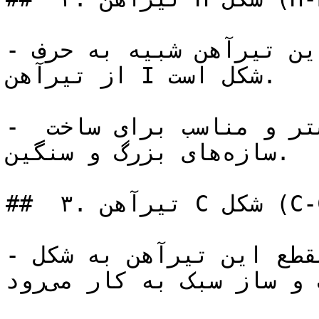
- توضیح: مقطع این تیرآهن شبیه به حرف H است و پهن‌تر 
از تیرآهن I شکل است.

- ویژگی‌ها: قابلیت تحمل بار بیشتر و مناسب برای ساخت 
سازه‌های بزرگ و سنگین.

##  ۳. تیرآهن C شکل (C-Channel)

- توضیح: مقطع این تیرآهن به شکل C است و برای 
استفاده در سیستم‌های ساخت و ساز سبک به کار می‌رود.
