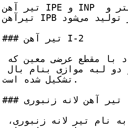
تیر آهن IPE و INP به ارتفاع ۸۰–۶۰۰ میلیمتر و 
تیرآهن IPB به ارتفاع ۱۰۰–۱۰۰۰ میلیمتر تولید می‌شود.

### تیر آهن I-2

محصولی است از نورد گرم فولاد با مقطع عرضی معين كه 
از قسمت ميانی به نام جان و دو لبه موازی بنام بال 
تشكيل شده است‌.

### تیر آهن لانه زنبوری (CPE)

علت نامگذاری این نوع تیر به نام تیر لانه زنبوری‌، 