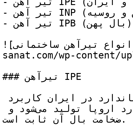
- تیر آهن IPE (استاندارد اروپا و ایران)

- تیر آهن INP (استاندارد چین و روسیه)

- تیر آهن IPB (بال پهن)

![انواع تیرآهن ساختمانی](https://tajhiz-
sanat.com/wp-content/up
### ‌‌تیرآهن IPE

این تیر آهن معمولی و استاندارد در ایران کاربرد 
زیادی دارد. طبق استاندارد اروپا تولید می‌شود و 
ضخامت بال آن ثابت است.
