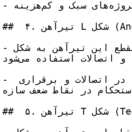
- ویژگی‌ها: مناسب برای پروژه‌های سبک و کم‌هزینه.

##  ۴. تیرآهن L شکل (Angle Iron)

- توضیح: مقطع این تیرآهن به شکل L است و معمولاً برای 
تقویت سازه‌ها و اتصالات استفاده می‌شود.

- ویژگی‌ها: مناسب برای استفاده در اتصالات و برقراری 
استحکام در نقاط ضعف سازه.
##  ۵. تیرآهن T شکل (Tee Beam)
