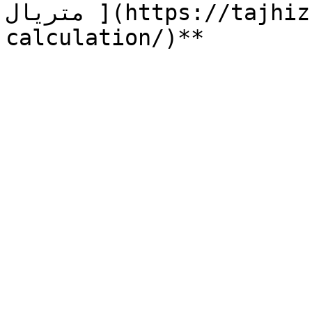
متریال ](https://tajhiz-sanat.com/pipe-size-
calculation/)**