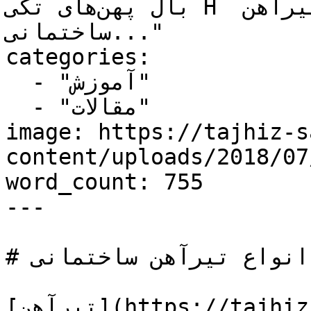
بال پهن‌های تکی‌ H ‌شکل استفاده می‌شود. تیرآهن 
ساختمانی..."

categories:

  - "آموزش"

  - "مقالات"

image: https://tajhiz-s
content/uploads/2018/07
word_count: 755

---

# انواع تیرآهن ساختمانی

[‌تیرآهن](https://tajhiz-