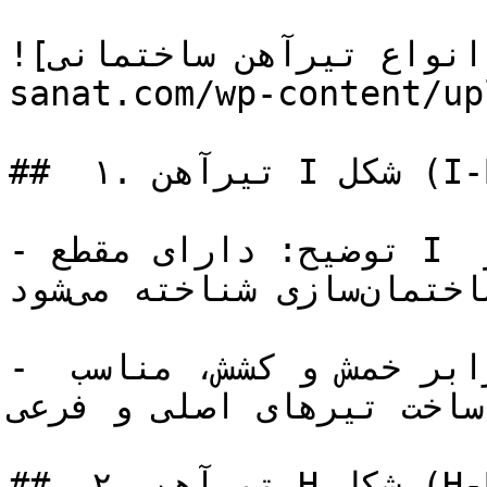
![انواع تیرآهن ساختمانی](https://tajhiz-
sanat.com/wp-conte/تیراهن.jpg)
##  ۱. تیرآهن I شکل (I-Beam)

- توضیح: دارای مقطع I شکل است و به عنوان یکی از 
پرکاربردترین تیرآهن‌ها در ساختمان‌سازی شناخته می‌شود.

- ویژگی‌ها: مقاومت بالا در برابر خمش و کشش، مناسب 
ساخت تیرهای اصلی و فرعی.
##  ۲. تیرآهن H شکل (H-Beam)
