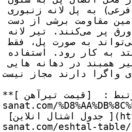
یا اتصال تیرآهن تودلی (تیر فرعی) به پل لانه زنبوری 
می‌شود‌. برای رفع این عیب و تامین مقاومت برشی از دست 
رفته‌، بعضی از حفره‌ها را با ورق پر می‌کنند‌. تیر لانه 
زنبوری در ساخت اسکلت فلزی می‌تواند به صورت پل‌، فقط 
در یک دهانه یا به صورت پل ممتد به کار رود‌. استفاده 
از تیر لانه زنبوری به عنوان تیر همبند در دهانه هایی 
ی واگرا دارند مجاز نیست.
**مطالب مرتبط :  [قیمت تیرآهن ](https://tajhiz-
sanat.com/%D8%AA%DB%8C%
 [جدول اشتال انلاین ](https://tajhiz-
sanat.com/esh/) | [محاسبه گر آنلاین وزن و 