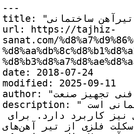
---

title: "انواع تیرآهن ساختمانی"

url: https://tajhiz-
sanat.com/%d8%a7%d9%86%
%d8%aa%db%8c%d8%b1%d8%a
%d8%b3%d8%a7%d8%ae%d8%a
date: 2018-07-24

modified: 2025-09-11

author: "کارشناس فنی تجهیز صنعت"

description: "‌تیرآهن اساسی‌ترین پروفیل ساختمانی است 
که بعضاً در پروژه‌های صنعتی نیز کاربرد دارد. برای 
ساختن ستون‌های اسکلت فلزی‌ از تیر آهن‌های I دوبل ‌یا 