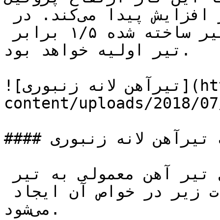
سانتیمتر است به ۲۷ سانتیمتر افزایش پیدا می‌کند‌. در 
ساخت تیر لانه زنبوری ارتقاع تیر ساخته شده ۱/۵ برابر 
تیر اولیه خواهد بود.

![تیرآهن لانه زنبوری](https://tajhiz-sanat.com/wp-
content/uploads/2018/07
#### مزایا و معایب تیر‌آهن لانه زنبوری

با توجه به مثال فوق با تبدیل تیر آهن معمولی به تیر 
آهن لانه زنبوری‌، تغییرات زیر در خواص آن ایجاد 
می‌شود.
