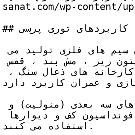
sanat.com/wp-content/up
## کاربردهای توری پرسی

این مدل توری که با موج دادن سیم های فلزی تولید می 
شود به عنوان حصار ، فنس ، بتون ریز ، مش بند ، قفس 
حیوانات ، سرند در معادن ، کارخانه های ذغال سنگ ، 
ازی و عمران کاربرد دارد.
از این توری جهت ساخت پنل های سه بعدی (منولیت) و 
همچنین مسلح کردن بتن فونداسیون کف و دیوارها 
استفاده می کنند.
