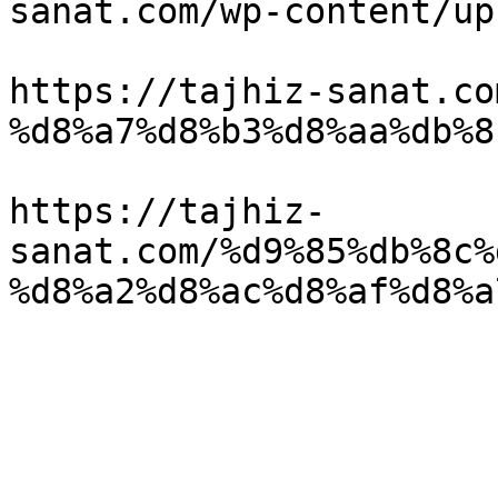
sanat.com/wp-content/up
https://tajhiz-sanat.co
%d8%a7%d8%b3%d8%aa%db%8
https://tajhiz-
sanat.com/%d9%85%db%8c%
%d8%a2%d8%ac%d8%af%d8%a