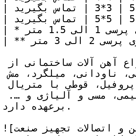
| توری پرسی | 5*5 | 3*3 | تماس بگیرید |

| توری پرسی | 5*5 | 5*5 | تماس بگیرید |

| * عرض توری پرسی 1 الی 1.5 متر |

| ** طول توری پرسی 2 الی 3 متر |

تجهیز صنعت خرید و فروش انواع آهن آلات ساختمانی از 
قبیل تیرآهن و هاش، ورق، نبشی، ناودانی، میلگرد، مش 
و رابیتس، چهارپهلو، ریل، پروفیل، قوطی با متریال 
فولادی، استنلس استیل، آلومنیمی، مسی و آلیاژی و …. 
برعهده دارد.

![لوله، آهن و اتصالات تجهیز صنعت](https://tajhiz-