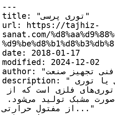
---

title: "توری پرسی"

url: https://tajhiz-
sanat.com/%d8%aa%d9%88%
%d9%be%d8%b1%d8%b3%db%8c
date: 2018-01-17

modified: 2024-12-02

author: "کارشناس فنی تجهیز صنعت"

description: "توری پرسی چیست ؟ توری پرسی یا توری 
مشبک یکی از انواع پرکاربرد توری‌های فلزی است که از 
بافته شدن مفتول‌های فلزی به صورت مشبک تولید می‌شود. 
از مفتول حرارتی..."
