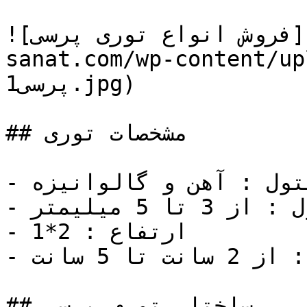
![فروش انواع توری پرسی](https://tajhiz-
sanat.com/wp-content/توری-
پرسی1.jpg)

## مشخصات توری

- نوع مفتول : آهن و گالوانیزه

- قطر مفتول : از 3 تا 5 میلیمتر

- ارتفاع : 2*1

- چشمه : از 2 سانت تا 5 سانت

## ساختار توری پرسی
