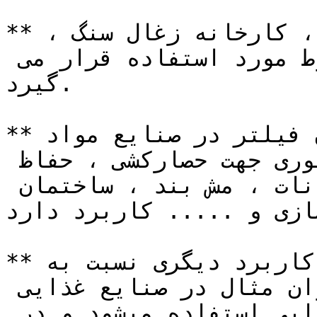
**توری پرسی سنگین** در معادن ، کارخانه زغال سنگ ، 
ساختمان و دیگر صنایع مربوط مورد استفاده قرار می 
گیرد.

**توری پرسی سبک** نیز به عنوان فیلتر در صنایع مواد 
غذایی کاربرد دارد. این توری جهت حصارکشی ، حفاظ 
بندی در و پنجره ، قفس حیوانات ، مش بند ، ساختمان 
سازی و ..... کاربرد دارد.
**توری پرسی گالوانیزه** اما کاربرد دیگری نسبت به 
توری پرسی آهن دارد که به عنوان مثال در صنایع غذایی 
مثل پودر کردن گوشت و مواد غذایی استفاده میشود و در 