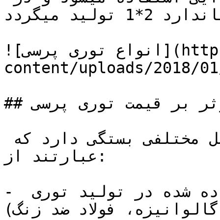
ابعاد استاندارد 2*1 تولید میگردد.

![انواع توری پرسی](https://tajhiz-sanat.com/wp-
content/uploads/2018/01
## عوامل موثر بر قیمت توری پرسی

قیمت توری پرسی به عوامل مختلفی بستگی دارد که 
عبارتند از:

- جنس مفتول: نوع مفتول استفاده شده در تولید توری 
گالوانیزه، فولاد ضد زنگ)