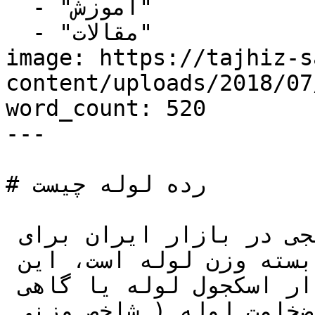
  - "آموزش"

  - "مقالات"

image: https://tajhiz-s
content/uploads/2018/0/رده-لوله-چیست.jpg
word_count: 520

---

# رده لوله چیست

پارامتر "رده لوله" اصطلاح رایجی در بازار ایران برای 
بیان ضخامت و یا به طور وابسته وزن لوله است، این 
پارامتر در واقع همان مقدار اسکجول لوله یا گاهی 
اوقات معادل شاخص استاندارد ضخامت لوله ( شاخص وزنی 