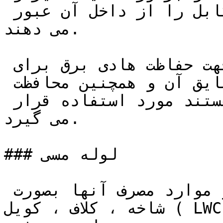
سنگین محافظت میکند و سپس کابل را از داخل آن عبور 
می دهند.

به عبارت دیگر وسیله ای جهت حفاظت هادی برق برای 
جلوگیری از صدمه دیدن سیم و عایق آن و همچنین محافظت 
از افرادی که با آن در تماس هستند مورد استفاده قرار 
می گیرد.

### لوله مسی

لوله مسی بنا بر کاربرد و موارد مصرف آنها بصورت 
شاخه ، کلاف ، کویل ( LWC ) و مویی ( capilary ) 