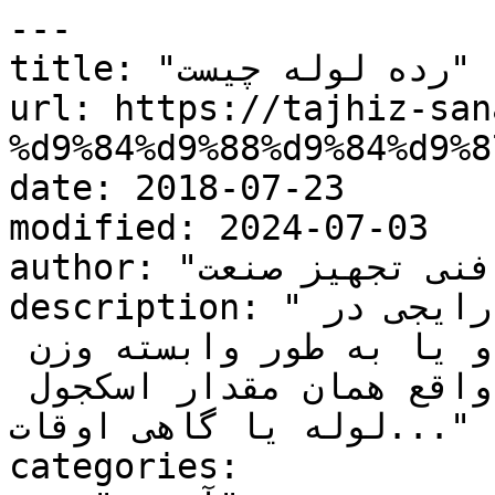
---

title: "رده لوله چیست"

url: https://tajhiz-san
%d9%84%d9%88%d9%84%d9%8
date: 2018-07-23

modified: 2024-07-03

author: "کارشناس فنی تجهیز صنعت"

description: "پارامتر \"رده لوله\" اصطلاح رایجی در 
بازار ایران برای بیان ضخامت و یا به طور وابسته وزن 
لوله است، این پارامتر در واقع همان مقدار اسکجول 
لوله یا گاهی اوقات..."

categories:
