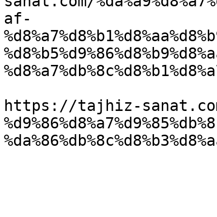
sanat.com/%da%a9%d8%a7%
af-
%d8%a7%d8%b1%d8%aa%d8%b
%d8%b5%d9%86%d8%b9%d8%a
%d8%a7%db%8c%d8%b1%d8%a
https://tajhiz-sanat.co
%d9%86%d8%a7%d9%85%db%8
%da%86%db%8c%d8%b3%d8%aa