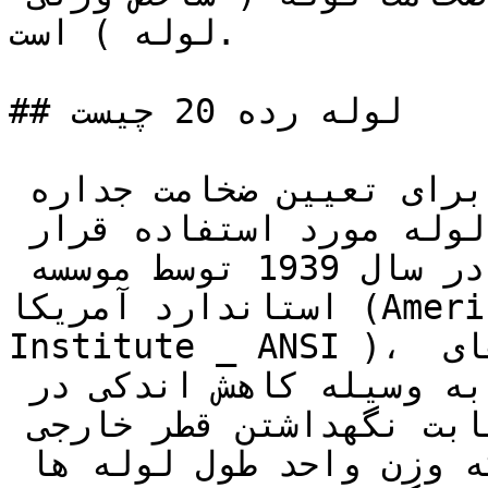
لوله ) است.

## لوله رده 20 چیست

اسکجول معیاری است که امروزه برای تعیین ضخامت جداره 
لوله ها بیشتر از شاخص وزنی لوله مورد استفاده قرار 
می گیرد، این معیار در واقع در سال 1939 توسط موسسه 
استاندارد آمریکا (American National Standards 
Institute _ ANSI )، برای لوله های فولادی از سایزهای 
اصلاح شده لوله های آهنی به وسیله کاهش اندکی در 
ضخامت جداره آن ها ( با ثابت نگهداشتن قطر خارجی 
لوله ) استفاده شد، به طوری که وزن واحد طول لوله ها 