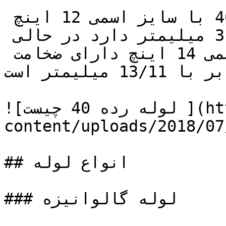
برای مثال یک لوله رده 40 با سایز اسمی 12 اینچ 
ضخامت دیواره­ای برابر با 31/10 میلیمتر دارد در حالی 
که یک لوله رده 40 با سایز اسمی 14 اینچ دارای ضخامت 
دیواره لوله­ای برابر با 13/11 میلیمتر است.

![لوله رده 40 چیست ](https://tajhiz-sanat.com/wp-
content/uploads/2018/0/رده-لوله.jpg)
## انواع لوله

### لوله گالوانیزه
