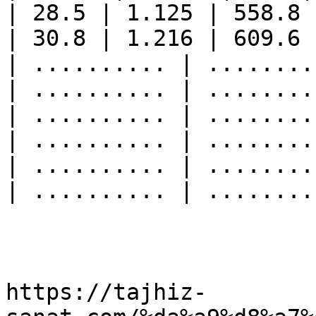
| 28.5 | 1.125 | 558.8 
| 30.8 | 1.216 | 609.6 
| .......... | ........
| .......... | ........
| .......... | ........
| .......... | ........
| .......... | ........
| .......... | ........
https://tajhiz-