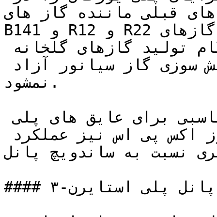
های قبلی ماننده گاز های 
B141 و R12 و R22 که از جمله گازهای CFC و مخرب لایه 
ازون هستند حذف شده، در هنگام تولید گازهای گلخانه 
ای تولید نمیشود و در زمان آتش سوزی گاز سیانور آزاد 
نمشود.

این نمونه میتواند جایگزین مناسبی برای عایق های پلی 
یورتان باشد، نوع فوم های نسوز اکس پی اس نیز عملکرد 
 نسبت به ساندویچ پانل PIR پلی یورتان داشته.
#### ۳-پانل پلی استایرن
