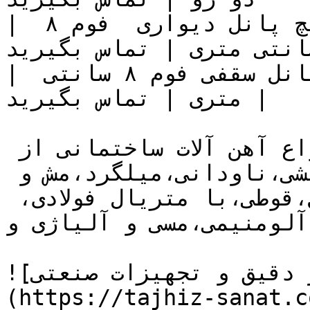
| فوم 8 سانتی متری | ساندویچ پانل دیواری  فوم ۸ 
سانتی متری | تماس بگیرید |
| فوم 8 سانتی متری | ساندویچ پانل سقفی فوم ۸ سانتی 
متری | تماس بگیرید |

تجهیز صنعت خرید و فروش انواع آهن آلات ساختمانی از 
قبیل تیرآهن و هاش،ورق،نبشی،ناودانی،میلگرد،مش و 
رابیتس،چهارپهلو،ریل، پروفیل،قوطی،با متریال فولادی، 
لومنیمی،مسی و آلیاژی و ….
![نمایندگی ابزار دقیق و تجهیزات صنعتی]
(https://tajhiz-sanat.c