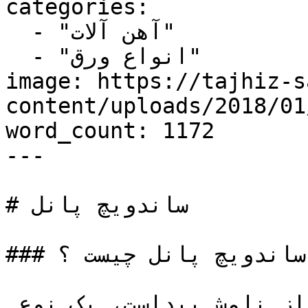
categories:

  - "آهن آلات"

  - "انواع ورق"

image: https://tajhiz-s
content/uploads/2018/0/ساندویچ-پانل.jpg
word_count: 1172

---

# ساندویچ پانل

### ساندویچ پانل چیست ؟

ساندویچ پانل، همانطور که از نامش پیداست، یک نوع 