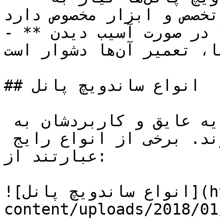
تخصص و ابزار مخصوص دارد.

- **محدودیت در تعمیرات:** در صورت آسیب دیدن 
ساندویچ پانل‌ها، تعمیر آن‌ها دشوار است.

## انواع ساندویچ پانل

ساندویچ پانل‌ها بر اساس نوع لایه عایق و کاربردشان به 
انواع مختلفی تقسیم می‌شوند. برخی از انواع رایج 
عبارتند از:

![انواع ساندویچ پانل](https://tajhiz-sanat.com/wp-
content/uploads/2018/01