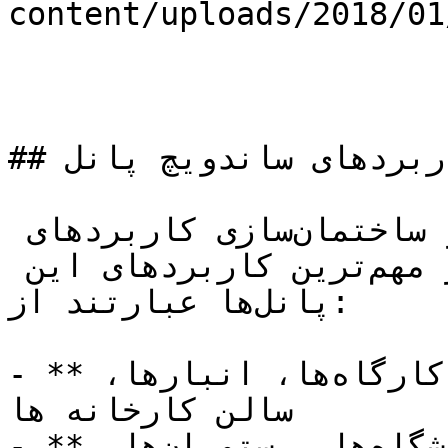
content/uploads/2018/0/ساندویچ-پانل.webp)
## کاربردهای ساندویچ پانل

ساندویچ پانل‌ها در صنایع و ساختمان‌سازی کاربردهای 
فراوانی دارند. برخی از مهم‌ترین کاربردهای این 
پانل‌ها عبارتند از:

- **ساختمان‌های صنعتی:** سوله‌ها، کارگاه‌ها، انبارها، 
سالن کارخانه ها

- **ساختمان‌های تجاری:** فروشگاه‌ها، رستوران‌ها، 