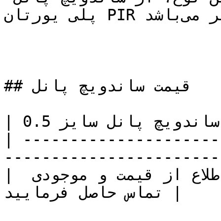
پلی یورتان PIR هم بالاتر می‌باشد.

## قیمت ساندویچ پانل

| لیست قیمت ورق ساندویچ پانل سایز 0.5 ....... |

| ---------------------
----------------------- 
| به علت نوسان بازار برای اطلاع از قیمت و موجودی 
تماس حاصل فرمایید |
