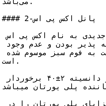
می‌باشد.

#### 2-پانل اکس پی اس

در این نوع پانل ، عایق جدیدی به نام اکس پی اس 
استفاده شده که به دلیل تجزیه پذیر بودن و عدم وجود 
هرگونه آلاینده های محیط زیست به فوم سبز موسوم شده 
است.

این فوم مانند پلی یورتان از دانسیته ۲±۴۰ برخوردار 
اننده پلی یورتان میباشد.
درنتیجه تمام خواص فیزیکی و مزایای پلی یورتان را در 