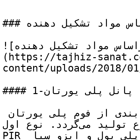
### انواع ساندویچ پانل براساس مواد تشکیل دهنده

![انواع ساندویچ پانل براساس مواد تشکیل دهنده]
(https://tajhiz-sanat.c
content/uploads/2018/01
#### 1-پانل پلی یورتان

در این پانل‌ها برای عایق بندی از فوم پلی یورتان 
استفاده می‌شود که در دو نوع تولید می‌گردد. نوع اول 
PIR نامیده می‌شود که ازترکیب پلی یول و ایزو سیا 