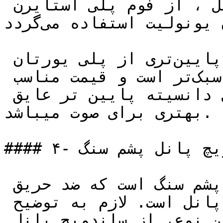
برای عایق بندی این نوع پانل ، از فوم پلی استایرن 
یا همان یونولیت استفاده می‌گردد.

از لحاظ عایق حرارتی در درجه پایین‌تری از پلی یورتان 
قرار می‌گیرد، اما نسبت به آن سبک‌تر است و قیمت مناسب 
تری هم دارد ولی به دلیل دانسیته پایین تر عایق 
بهتری برای صوت میباشد.

#### ۴- ساندویچ پانل پشم سنگ

عایق این نوع پانل‌ها الیاف پشم سنگ است که ضد حریق 
بودن مهمترین ویژگی این نوع پانل است. لازم به توضیح 
است که درجه ضد حریق بودن این نوع، از ساندویچ پانل 