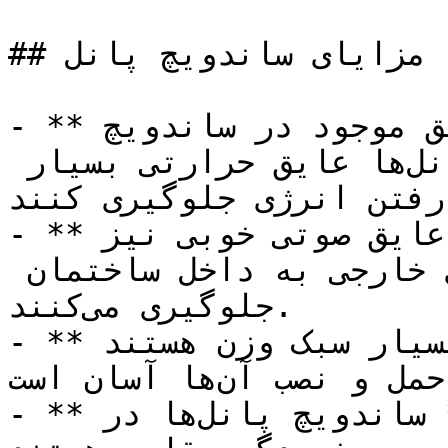
## مزایای ساندویچ پانل

- **عایق حرارتی بالا:** لایه عایق موجود در ساندویچ 
پانل‌ها باعث می‌شود که این پانل‌ها عایق حرارتی بسیار 
رفتن انرژی جلوگیری کنند.
- **عایق صوتی:** ساندویچ پانل‌ها عایق صوتی خوبی نیز 
هستند و از ورود صداهای خارجی به داخل ساختمان 
جلوگیری می‌کنند.

- **سبک وزن:** ساندویچ پانل‌ها بسیار سبک وزن هستند 
و حمل و نصب آن‌ها آسان است.

- **مقاومت در برابر رطوبت:** ساندویچ پانل‌ها در 