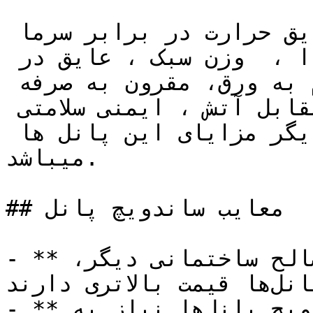
تحمل قابل توجه فشار بار، عایق حرارت در برابر سرما 
و گرما ، عایق در برابر صدا ،  وزن سبک ، عایق در 
برابر رطوبت ،  چسبندگی فوم به ورق، مقرون به صرفه 
بودن و عمر بالا،  مقاوم در مقابل آتش ، ایمنی سلامتی 
، مقاومت شیمیایی از دیگر مزایای این پانل ها 
میباشد.

## معایب ساندویچ پانل

- **قیمت بالا:** نسبت به برخی مصالح ساختمانی دیگر، 
ساندویچ پانل‌ها قیمت بالاتری دارند.

- **نیاز به تخصص:** نصب ساندویچ پانل‌ها نیاز به 