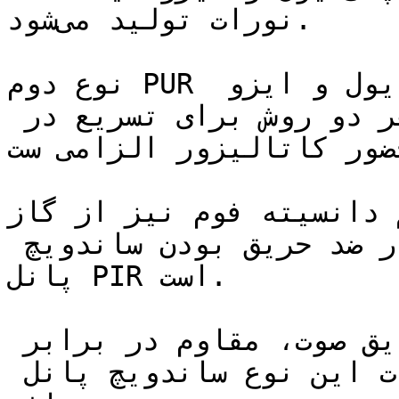
نورات تولید می‌شود.

نوع دوم PUR نام دارد که از ترکیب پلی یول و ایزو 
سیانات تولید می‌گردد؛ و در هر دو روش برای تسریع در 
ضور کاتالیزور الزامی ست.
یته فوم نیز از گاز B141 استفاده 
می‌شود. تفاوت این دو نوع در ضد حریق بودن ساندویچ 
پانل PIR است.

عایق حرارتی و برودتی، عایق صوت، مقاوم در برابر 
رطوبت و وزن سبکاز مشخصات این نوع ساندویچ پانل 