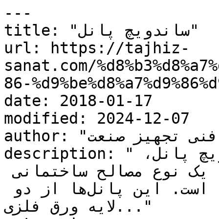
---

title: "ساندویچ پانل"

url: https://tajhiz-
sanat.com/%d8%b3%d8%a7%
86-%d9%be%d8%a7%d9%86%d
date: 2018-01-17

modified: 2024-12-07

author: "کارشناس فنی تجهیز صنعت"

description: "ساندویچ پانل چیست ؟ ساندویچ پانل، 
همانطور که از نامش پیداست، یک نوع مصالح ساختمانی 
است که از چند لایه تشکیل شده است. این پانل‌ها از دو 
لایه ورق فلزی..."
