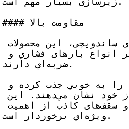
زيرسازی بسيار مهم است.

#### مقاومت بالا

علی‌‌رغم سبكي فوق‌العاده پانل‌های ساندويچی، اين محصولات 
مقاومت فوق‌العاده‌اي در برابر انواع بارهای فشاري و 
ضربه‌اي دارند.

اين پانل‌ها نيروی وارده را به خوبي جذب كرده و 
مقاومت بالاتری نسبت به چوب از خود نشان مي‌‌دهند. اين 
مسئله در ساخت ديوار‌ه‌ها و سقف‌های كاذب از اهميت 
ويژه‌اي برخوردار است.
