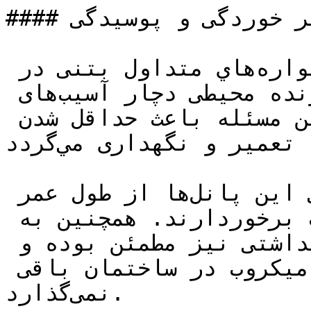
#### مقاومت در برابر خوردگی و پوسيدگی

اين قبيل پانل‌ها بر خلاف ديوار‌ه‌هاي متداول بتنی در 
برابر رطوبت هوا و شرايط خورنده محيطی دچار آسيب‌های 
ناشی از خوردگی نمی‌شوند. اين مسئله باعث حداقل شدن 
هزينه تعمير و نگهداری مي‌گردد.

در مقايسه با پارتيشن‌هاي چوبي اين پانل‌ها از طول عمر 
چندين برابر در محيط‌هاي مرطوب برخوردارند. همچنين به 
علت عدم پوسيدگی ، از نظر بهداشتی نيز مطمئن بوده و 
جاي نگرانی برای تجمع ميكروب در ساختمان باقی 
نمی‌گذارد.
