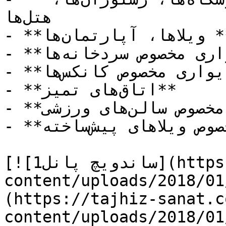
هتل‌ها

- **ساختمان‌های مسکونی:** ویلاها، آپارتمان‌ها

- **پانل سقفی و دیواری مخصوص سردخانه‌ها**

- **پانل سقفی و دیواری مخصوص کانکس‌ها**

- **اتاق‌های تمیز**

- **پانل سقفی و دیواری مخصوص سالن‌های ورزشی**

- **پانل سقفی و دیواری مخصوص ویلاهای پیش‌ساخته**

[![ساندویچ پانل1](https://tajhiz-sanat.com/wp-
content/uploads/2018//ساندویچ-پانل1.jpg)]
(https://tajhiz-sanat.c
content/uploads/2018/0/ساندویچ-پانل1.jpg)