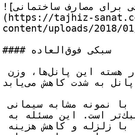
![پانل های ساندویچی برای مصارف ساختمانی]
(https://tajhiz-sanat.c
content/uploads/2018/01
#### سبكی فوق‌العاده

به علت استفاده از مواد سبك در هسته اين پانل‌ها، وزن 
پانل به شدت كاهش می‌يابد.

يك ديواره ساندويچی در مقايسه با نمونه مشابه سيمانی 
يا آجری گاه تا 50 برابر سبك‌تر است. اين مسئله به 
ويژه در سبك‌سازی بنا، مقابله با زلزله و كاهش هزينه 