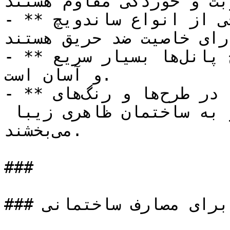
بت و خوردگی مقاوم هستند.
- **مقاومت در برابر آتش:** برخی از انواع ساندویچ 
ا دارای خاصیت ضد حریق هستند.
- **سرعت نصب بالا:** نصب ساندویچ پانل‌ها بسیار سریع 
و آسان است.

- **ظاهر زیبا:** ساندویچ پانل‌ها در طرح‌ها و رنگ‌های 
مختلفی تولید می‌شوند و به ساختمان ظاهری زیبا 
می‌بخشند.

###  

### مزایای پانل های ساندویچی برای مصارف ساختمانی
