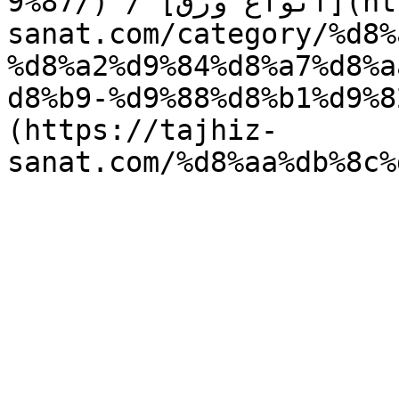
9%87/) / [انواع ورق](https://tajhiz-
sanat.com/category/%d8%
%d8%a2%d9%84%d8%a7%d8%a
d8%b9-%d9%88%d8/) / [تیرآهن]
(https://tajhiz-
sanat.com/%d8%aa%db%8c%