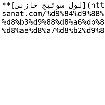
**[لول سوئیچ خازنی](https://tajhiz-
sanat.com/%d9%84%d9%88%
%d8%b3%d9%88%d8%a6%db%8
%d8%ae%d8%a7%d8%b2%d9%8