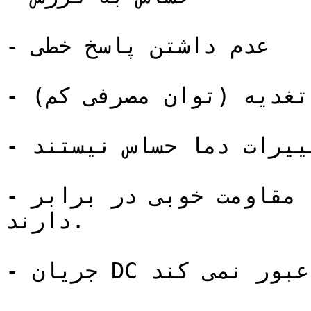
- عدم داشتن پاسخ خطی

- عدم نیار به منبع تغدیه (توان مصرفی کم)

- نسبت به تغییرات دما حساس نیستند.

- مقاومت خوبی در برابر  (Over-pressure) موقت 
دارند.

- جریان DC از سنسور فشارسنج عبور نمی کند.
