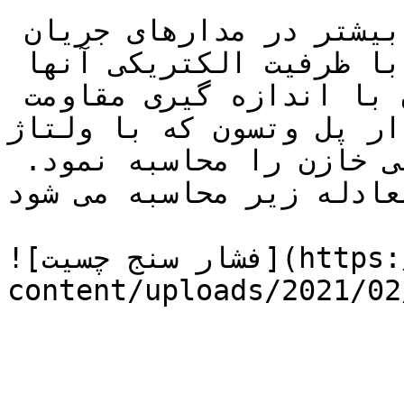
مقاومت ظاهر خازن ها که بیشتر در مدارهای جریان 
متناوب بکار می روند، متناسب با ظرفیت الکتریکی آنها 
می باشد. بنابراین میتوان با اندازه گیری مقاومت 
 پل وتسون که با ولتاژ ac 
تحریک می شود ظرفیت الکتریکی خازن را محاسبه نمود. 
عادله زیر محاسبه می شود:
![فشار سنج چسیت](https://tajhiz-sanat.com/wp-
content/uploads/2021/0/ظرفیت-الکتریکی-خازن.gif)