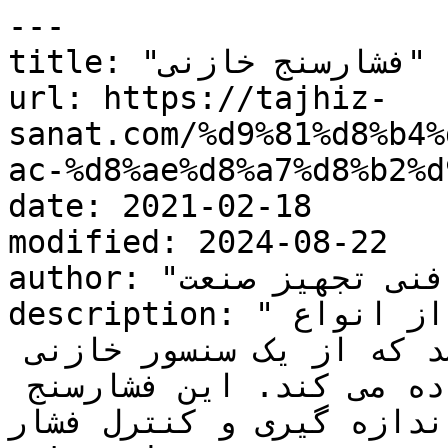
---

title: "فشارسنج خازنی"

url: https://tajhiz-
sanat.com/%d9%81%d8%b4%
ac-%d8%ae%d8%a7%d8%b2%d
date: 2021-02-18

modified: 2024-08-22

author: "کارشناس فنی تجهیز صنعت"

description: "فشارسنج خازنی، یکی از انواع 
ترانسمیترهای فشار می باشد که از یک سنسور خازنی 
برای اندازه گیری فشار استفاده می کند. این فشارسنج 
دازه گیری و کنترل فشار..."