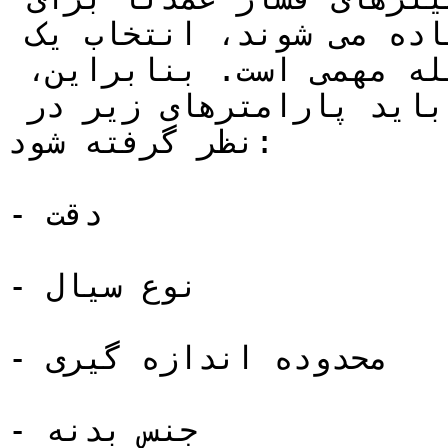
فرآیندهای صنعتی استفاده می شوند، انتخاب یک 
ترانسمیتر فشار مناسب مسئله مهمی است. بنابراین، 
برای **خرید فشارسنج خازنی** باید پارامترهای زیر در 
نظر گرفته شود:

- دقت

- نوع سیال

- محدوده اندازه گیری

- جنس بدنه
