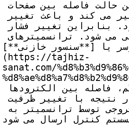
 تنها پارامتر متغیر در این حالت فاصله بین صفحات(d) 
است که با تغییر فشار تغییر می کند و باعث تغییر 
ظرفیت الکتریکی خازن می شود. بنابراین تغییر فشار 
منجر به تغییر ظرفیت خازنی می شود. ترانسمیترهای 
سر یا [**سنسور خازنی**]
(https://tajhiz-
sanat.com/%d8%b3%d9%86%
d8%ae%d8%a7%d8%/) تشکیل شده اند. 
هنگام برخورد سیال با دیافراگم، فاصله بین الکترودها 
و ظرفیت خازن تغییر می کند. در نتیجه با تغییر ظرفیت 
الکتریکی خازن، سیگنال خروجی توسط ترانسمیتر به 
یسستم کنترل ارسال می شود.