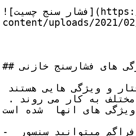
![فشار سنج چسیت](https://tajhiz-sanat.com/wp-
content/uploads/2021/0/ظرفیت-خازن.gif)
## ویژگی های فشارسنج خازنی

فشارسنج های خازنی دارای ساختار و ویژگی هایی هستند 
که مطابق با آنها در صنایع مختلف به کار می روند . 
ویژگی های انها  شده است:
- با کنترل کردن ضخامت دیافراگم میتوانید سنسور 