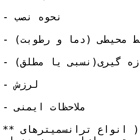
- نحوه نصب

- شرایط محیطی (دما و رطوبت)

- نوع فشار اندازه گیری(نسبی یا مطلق)

- لرزش

- ملاحظات ایمنی

**فروش** انواع ابزار دقیق ( انواع ترانسمیترهای 