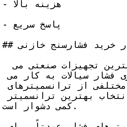
- هزینه بالا

- پاسخ سریع

## پارامترهای مهم در خرید فشارسنج خازنی

 فشارسنج های خازنی از مهمترین تجهیزات صنعتی می 
باشند که جهت اندازه گیری فشار سیالات به کار می 
روند.  در حال حاضر انواع مختلفی از ترانسمیترهای 
فشار در بازار موجود است و انتخاب بهترین ترانسمیتر 
کمی دشوار است.

از آنجایی که ترانسمیترهای فشار عمدتاً برای 