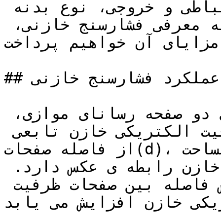
اندازه گیری، نوع پروتکل ارتباطی و خروجی، نوع بدنه 
و … می باشند که در ادامه به معرفی فشارسنج خازنی، 
مزایای آن خواهیم پرداخت.
## عملکرد فشارسنج خازنی

فشار سنج خازنی دارای دو صفحه رسانای موازی، 
دیافراگم و الکترود است. ظرفیت الکتریکی خازن تابعی 
از فاصله صفحات(d)، مساحت(A) و ضریب دی الکتریک  (ε) 
است. همچنین با فاصله صفحات خازن رابطه ی عکس دارد. 
به عبارت دیگر با کاهش فاصله بین صفحات ظرفیت 
یکی خازن افزایش می یابد.