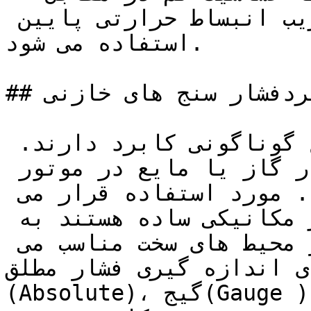
تغییرات دما از متریالی با ضریب انبساط حرارتی پایین 
استفاده می شود.

## کاربردفشار سنج های خازنی

فشارسنج های خازنی در صنایع گوناگونی کابرد دارند. 
از آنها جهت اندازه گیری فشار گاز یا مایع در موتور 
های جت، لاستیک اتومبیل و ... مورد استفاده قرار می 
گیرند.این فشارسنج ها از نظر مکانیکی ساده هستند به 
همین خاطر برای استفاده در محیط های سخت مناسب می 
 اندازه گیری فشار مطلق 
(Absolute)، گیج(Gauge ) و تفاضلی (Differential) به 