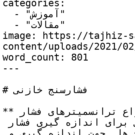
categories:

  - "آموزش"

  - "مقالات"

image: https://tajhiz-s
content/uploads/2021/0/فشار-سنج-خازنی.jpg
word_count: 801

---

# فشارسنج خازنی

**فشارسنج خازنی، **یکی از انواع ترانسمیترهای فشار 
می باشد که از یک سنسور خازنی برای اندازه گیری فشار 
استفاده می کند. این فشارسنج ها  جهت اندازه گیری و 