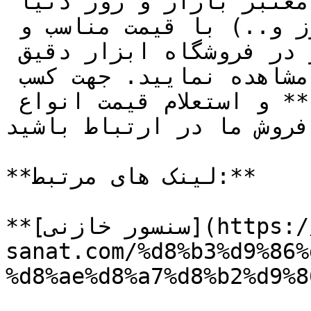
فشار و…) از برند های معتبر بازار و روز دنیا 
(روزمونت – فیشر – اندرس هاورز و..) با قیمت مناسب و 
ارسال سریع به سراسر کشور در فروشگاه ابزار دقیق 
تجهیز صنعت را می توانید مشاهده نمایید. جهت کسب 
اطلاعات بیشتر برای **خرید** و استعلام قیمت انواع 
فروش ما در ارتباط باشید.
**لینک های مرتبط:**

**[سنسور خازنی](https://tajhiz-
sanat.com/%d8%b3%d9%86%
%d8%ae%d8%a7%d8%b2%d9%8