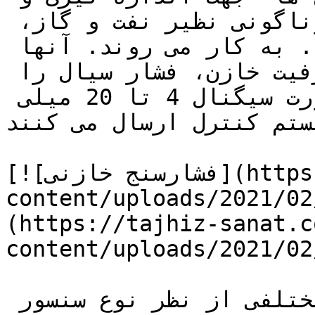
کنترل فشار سیالات در صنایع گوناگونی نظیر نفت و گاز، 
پتروشیمی، پالایشگاه‌ها و .... به کار می روند. آنها 
با استفاده از تغییرات در ظرفیت خازن، فشار سیال را 
اندازه گیری می کنند و به صورت سیگنال 4 تا 20 میلی 
ستم کنترل ارسال می کنند. 
[![فشارسنج خازنی](https://tajhiz-sanat.com/wp-
content/uploads/2021//فشارسنج-خازنی.jpg)]
(https://tajhiz-sanat.c
content/uploads/2021/0/فشارسنج-خازنی.jpg)
ترانسمیترها دارای انواع مختلفی از نظر نوع سنسور 