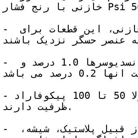
خازنی با رنج فشار Psi 5000 را تولید کنید.

- برای به حداقل رساندن اثرات خازنی، این قطعات برای 
ه عنصر حسگر نزدیک باشند.
- معمولا بیشترین دقت این ترانسدیوسرها 1.0 درصد و 
کمترین دقت انها 0.2 درصد می باشد.

- این سنسور ها معمولا 50 تا 100 پیکوفاراد (PF) 
ظرفیت دارند.

- از متریال های مختلفی از قبیل پلاستیک، شیشه، 