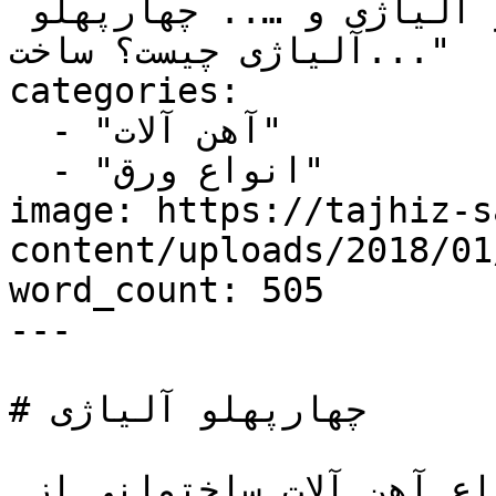
استنلس استیل، آلومنیمی،مسی و آلیاژی و ….. چهارپهلو 
آلیاژی چیست؟ ساخت..."

categories:

  - "آهن آلات"

  - "انواع ورق"

image: https://tajhiz-s
content/uploads/2018/0/چهارپهلو-آلیاژی.jpg
word_count: 505

---

# چهارپهلو آلیاژی

تجهیز صنعت خرید و فروش انواع آهن آلات ساختمانی از 