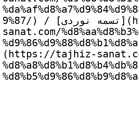
%da%af%d8%a7%d9%84%d9%8
9%87/) / [تسمه نوردی](https://tajhiz-
sanat.com/%d8%aa%d8%b3%
d9%86%d9%88%d/) / [ورق برشی]
(https://tajhiz-sanat.c
%d8%a8%d8%b1%d8%b4%db%8
%d8%b5%d9%86%d8%b9%d8%a