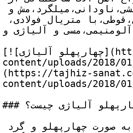
قبیل تیرآهن و هاش،ورق،نبشی،ناودانی،میلگرد،مش و 
رابیتس،چهارپهلو،ریل، پروفیل،قوطی،با متریال فولادی، 
لومنیمی،مسی و آلیاژی و …..
[![چهارپهلو آلیاژی](https://tajhiz-sanat.com/wp-
content/uploads/2018//چهارپهلو-آلیاژی1.jpg)]
(https://tajhiz-sanat.c
content/uploads/2018/0/چهارپهلو-آلیاژی1.jpg)
### چهارپهلو آلیاژی چیست؟

ساخت تسمه های آهنی و فولادی به صورت چهارپهلو و گرد 