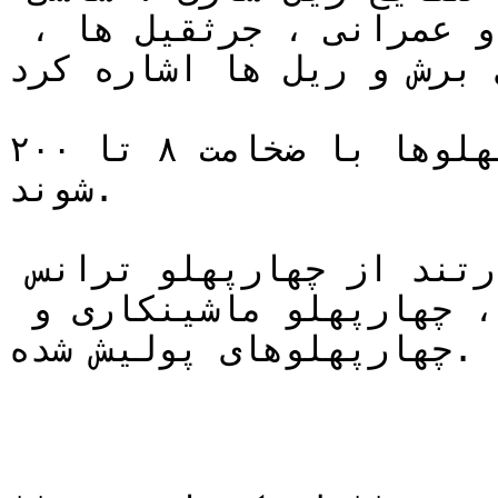
ماشین آلات ، صنایع ساختمانی و عمرانی ، جرثقیل ها ، 
 برش و ریل ها اشاره کرد.
چهارپهلوها با ضخامت ۸ تا ۲۰۰ mm تولید و عرض می 
شوند.

دیگر چهارپهلوهای پرمصرف عبارتند از چهارپهلو ترانس 
، چهارپهلو فابریکی ، چهارپهلو ماشینکاری و 
چهارپهلوهای پولیش شده.
