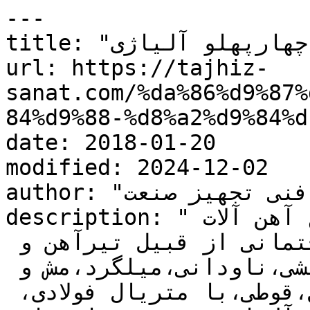
---

title: "چهارپهلو آلیاژی"

url: https://tajhiz-
sanat.com/%da%86%d9%87%
84%d9%88-%d8%a2%d9%84%d
date: 2018-01-20

modified: 2024-12-02

author: "کارشناس فنی تجهیز صنعت"

description: "تجهیز صنعت خرید و فروش انواع آهن آلات 
ساختمانی از قبیل تیرآهن و 
هاش،ورق،نبشی،ناودانی،میلگرد،مش و 
رابیتس،چهارپهلو،ریل، پروفیل،قوطی،با متریال فولادی، 