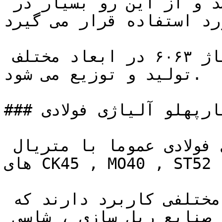
مقاومت حرارتی بالایی می باشد و از این رو بسیار در 
رد استفاده قرار می گیرد. 
چهار پهلو آلومینیوم آلیاژ ۶۰۶۳ در ابعاد مختلف 
تولید و توزیع می شود.

### انواع چهارپهلو آلیاژی فولادی

انواع چهارپهلو آلیاژی فولادی عموما با متریال 
های CK45 , MO40 , ST52 , ST44 تولید می شوند.

چهارپهلوهای فولادی در صنایع مختلفی کاربرد دارند که 
از مهمترین آن ها می توان به صنایع ریل سازی ، شاسی 