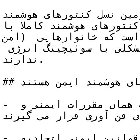
ن نسل کنتورهای هوشمند( به نام 2 SMETS )این مدل 
های هوشمند کاملا با DCC (شبکه ملی 
امن) سازگار هستند. این بدان معنی است که خانوارهایی 
با این نوع کنتورها هیچ مشکلی با سوئیچینگ انرژی 
ندارند.

## آیا کنتورهای هوشمند ایمن هستند

- تمام کنتورهای هوشمند تحت همان مقررات ایمنی و 
ی فن آوری قرار می گیرند.
- کنتورهای هوشمند همچنین توسط قوانین ایمنی اتحادیه 