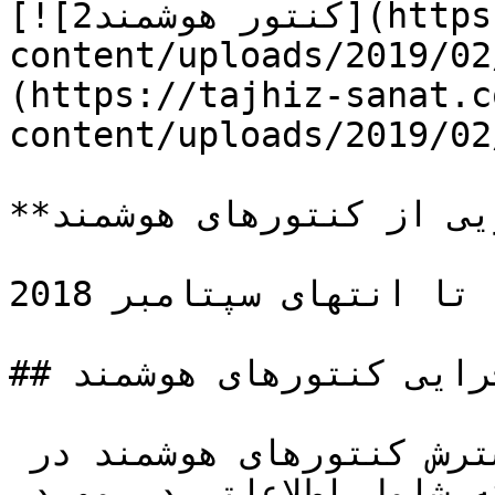
[![کنتور هوشمند2](https://tajhiz-sanat.com/wp-
content/uploads/2019/02
(https://tajhiz-sanat.c
content/uploads/2019/02
**شکل : انتشار فرکانس رادیویی از کنتورهای هوشمند**

گزارش سه ماهه تا انتهای سپتامبر 2018

## خلاصه گزارش اجرایی کنتورهای هوشمند

این گزارش سه ماهه ، آمار گسترش کنتورهای هوشمند در 
بریتانیا را گزارش می کند که شامل اطلاعاتی در مورد 