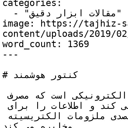
categories:

  - "مقالات ابزار دقیق"

image: https://tajhiz-s
content/uploads/2019/0/کنتور-هوشمند.jpg
word_count: 1369

---

# کنتور هوشمند

کنتور هوشمند یک دستگاه الکترونیکی است که مصرف 
انرژی الکتریکی را ثبت می کند و اطلاعات را برای 
نظارت و صدور صورت حساب به متصدی ملزومات الکتریسیته 
مخابره می کند.
