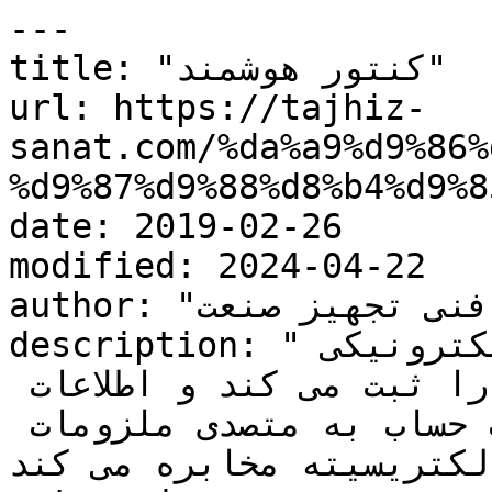
---

title: "کنتور هوشمند"

url: https://tajhiz-
sanat.com/%da%a9%d9%86%
%d9%87%d9%88%d8%b4%d9%8
date: 2019-02-26

modified: 2024-04-22

author: "کارشناس فنی تجهیز صنعت"

description: "کنتور هوشمند یک دستگاه الکترونیکی 
است که مصرف انرژی الکتریکی را ثبت می کند و اطلاعات 
را برای نظارت و صدور صورت حساب به متصدی ملزومات 
لکتریسیته مخابره می کند...."