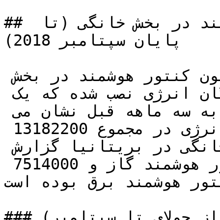
## نصب و راه اندازی کنتور هوشمند در بخش خانگی (تا 
پایان سپتامبر 2018)

تا به امروز حدود 13.64 میلیون کنتور هوشمند در بخش 
خانگی توسط تامین کنندگان انرژی نصب شده که یک 
افزایش 9 % را نسبت به سه ماهه قبل نشان می 
دهد،تامین کنندگان بزرگ انرژی در مجموع 13182200 
کنتور هوشمند را در بخش خانگی در بریتانیا گزارش 
کرده اند که 5668300 کنتور هوشمند گاز و 7514000 
نتور هوشمند برق بوده است.
### نصب سه ماهه در سال 2018 ( از جولای تا سپتامبر)
