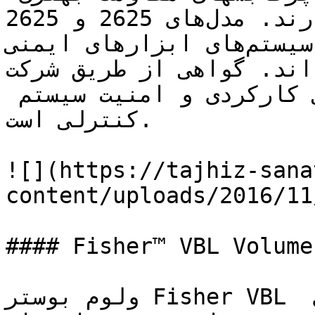
دارند. مدل‌های 2625 و 2625SST برای استفاده در 
کاربردهای سیستم‌های ابزارهای ایمنی (SIS) گواهی 
شده‌اند. گواهی از طریق شرکت exida® Consulting LLC، 
ارائه دهنده جهانی از ایمنی کارکردی و امنیت سیستم 
کنترلی است.

![](https://tajhiz-sana
content/uploads/2016/11
#### Fisher™ VBL Volume
ولوم بوستر Fisher VBL در ترکیب با یک پوزیشنر روی 