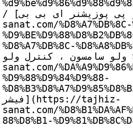
%d9%be%d9%86%d9%88%d9%8
/ [ای تو پی پوزیشنر ای بی بی](https://tajhiz-
sanat.com/%D8%A7%DB%8C-
%D9%BE%D9%88%D8%B2%DB%8
D8%A7%DB%8C-%D/) / [کنترل 
ولو سامسون ، کنترل ولو SAMSON](https://tajhiz-
sanat.com/%DA%A9%D9%86%
%D9%88%D9%84%D9%88-
D8%B3%D8%A7%D/) / [رگولاتور 
فیشر](https://tajhiz-
sanat.com/%D8%B1%DA%AF%
88%D8%B1-%D9%81%DB%8C%D