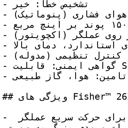
- تشخیص خطا: خیر

- سیگنال ورودی: هوای فشاری (پنوماتیک)

- حداکثر فشار خروجی: ۱۵۰ پوند بر اینچ مربع (psig)

- نوع نصب: نصب بر روی عملگر (اکچویتور)

- دمای عمکردی: دمای استاندارد، دمای بالا

- کنترل موقعیت: کنترل تنظیمی (مدوله)

- گواهی ایمنی: قابلیت SIL 3 (سطح صلاحیت ایمنی)

- محیط تامین: هوا، گاز طبیعی

## ویژگی های Fisher™ 2625 Series Volume Boosters

- ارائه حجم مورد نیاز برای حرکت سریع عملگر 
(اکچویتور) زمانی که تغییرات ورودی بزرگ به صورت 