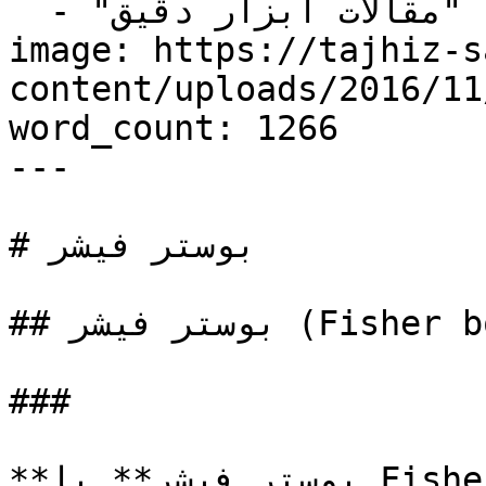
  - "مقالات ابزار دقیق"

image: https://tajhiz-s
content/uploads/2016/1/بوستر-فیشر-1.jpg
word_count: 1266

---

# بوستر فیشر

## بوستر فیشر (Fisher booster)

###  

**بوستر فیشر** یا Fisher Volume Booster یک دستگاه 