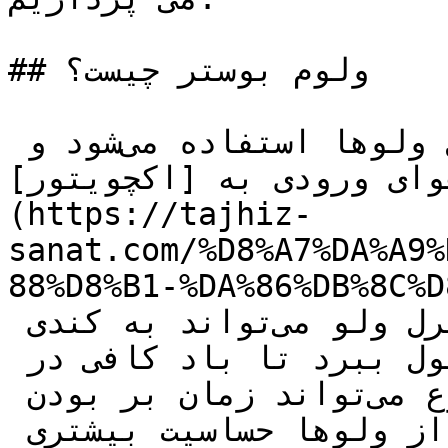
## ولوم بوستر چیست؟

بوستر یا رله بوستر در کنترل ولوها استفاده می‌شود و 
وای ورودی به [اکچویتور]
(https://tajhiz-
sanat.com/%D8%A7%DA%A9%
88%D8%B1-%DA%86/) (عملگر) 
استفاده می‌شود. اکچویتور کنترل ولو می‌تواند به کندی 
عمل کند و زمان زیادی طول ببرد تا باد کافی در 
اکچویتور جمع شود. این موضوع می‌تواند زمان بر بودن 
ولو را افزایش داده و برخی از ولوها حساسیت بیشتری 