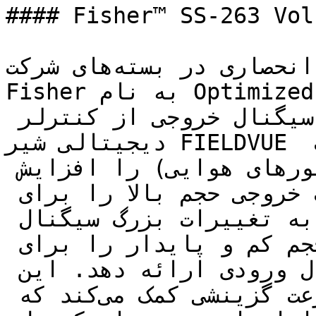
#### Fisher™ SS-263 Vol
این ولوم بوستر به طور انحصاری در بسته‌های شرکت 
Fisher به نام Optimized Digital Valve (ODV) 
استفاده می‌شود. این بوستر سیگنال خروجی از کنترلر 
دیجیتالی شیر FIELDVUE را تقویت کرده و سرعت حرکت 
عملگرهای هوایی (اکچویتورهای هوایی) را افزایش 
می‌دهد. این بوستر قادر است خروجی حجم بالا را برای 
سرعت‌های پرتاب سریع در پاسخ به تغییرات بزرگ سیگنال 
ورودی ارائه دهد و یا خروجی حجم کم و پایدار را برای 
پاسخ به تغییرات کوچک سیگنال ورودی ارائه دهد. این 
امر به کنترل محکم و دقیق سرعت گزینشی کمک می‌کند که 