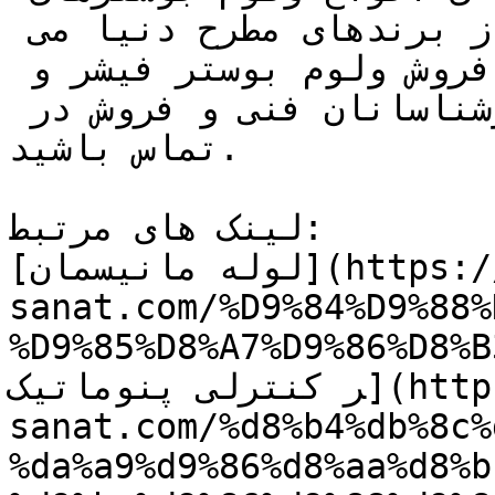
فیشر و سایر ولوم بوسترها از برندهای مطرح دنیا می 
باشند جهت مشاوره ، خرید و فروش ولوم بوستر فیشر و 
استعلام قیمت می توانید با کارشناسانان فنی و فروش در 
تماس باشید.

لینک های مرتبط:

[لوله مانیسمان](https://tajhiz-
sanat.com/%D9%84%D9%88%
D9%85%D8%A7%D9%8/) / [شی
ر کنترلی پنوماتیک](https://tajhiz-
sanat.com/%d8%b4%db%8c%
%da%a9%d9%86%d8%aa%d8%b