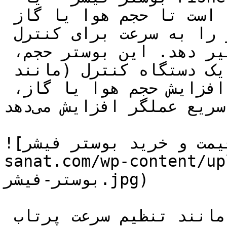
کنترل فشار است که طراحی شده است تا حجم هوا یا گاز 
را افزایش دهد و بتواند فشار را به سرعت برای کنترل 
دقیق عملگر (اکچویتور) تغییر دهد. این بوستر حجم، 
ورودی سیگنال کنترلی را از یک دستگاه کنترل (مانند 
پوزیشنر) دریافت می‌کند و با افزایش حجم هوا یا گاز، 
فشار را برای حرکت سریع عملگر افزایش می‌دهد.

![قیمت و خرید بوستر فیشر](https://tajhiz-
sanat.com/wp-conte/قیمت-وخرید-
بوستر-فیشر.jpg)

بوستر حجم فیشر از ویژگی‌هایی مانند تنظیم سرعت پرتاب 