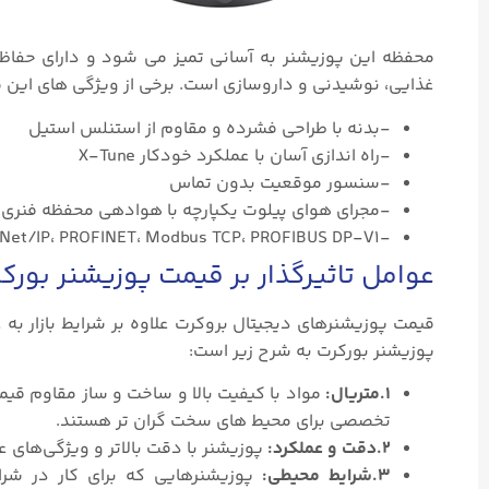
غذایی، نوشیدنی و داروسازی است. برخی از ویژگی های این م
-بدنه با طراحی فشرده و مقاوم از استنلس استیل
-راه اندازی آسان با عملکرد خودکار X-Tune
-سنسور موقعیت بدون تماس
-مجرای هوای پیلوت یکپارچه با هوادهی محفظه فنری
-EtherNet/IP، PROFINET، Modbus TCP، PROFIBUS DP-V1 یا سیستم Bürkert (büS)
عوامل تاثیرگذار بر قیمت پوزیشنر بورک
قیمت پوزیشنرهای دیجیتال بروکرت علاوه بر شرایط بازار به 
پوزیشنر بورکرت به شرح زیر است:
۱.متریال:
مواد با کیفیت بالا و ساخت و ساز مقاوم قی
تخصصی برای محیط های سخت گران تر هستند.
۲.دقت و عملکرد:
پوزیشنر با دقت بالاتر و ویژگی‌های ع
۳.شرایط محیطی:
پوزیشنرهایی که برای کار در شرای