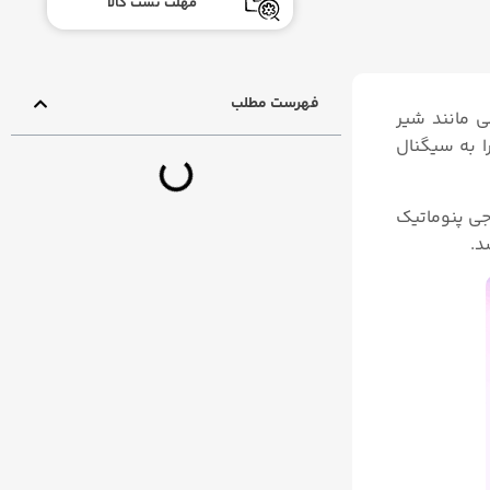
مهلت تست کالا
فهرست مطلب
Si) یا بالای (Top) شیرآلات کنترلی مانند شیر
 تجهیزات کنترلی پس از دریافت سیگنال جریانی (۴ تا ۲۰ میلی آمپر) از کنترلر یا PLC آن را به سیگنال
روجی پنوماتیک
د.