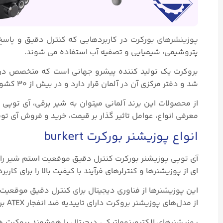
پوزینشرهای بورکرت در کاربردهایی که کنترل دقیق و پاسخ س
پتروشیمی، شیمیایی و تصفیه آب استفاده می شوند.
شد و دفتر مرکزی آن در آلمان قرار دارد و در بیش از ۳۰ کشور با بیش از ۳۷۰۰ کارمند در سرتاسر جهان حضور دارد.
از محصولات این برند آلمانی میتوان به شیر برقی، آی توپی پ
معرفی انواع، عوامل تاثیر گذار بر قیمت، خرید و فروش آی تو
انواع پوزیشنر بورکرت burkert
آی توپی پوزیشنر بورکرت کنترل دقیق موقعیت استم شیر را م
ای از پوزیشنرها و کنترلرهای فرآیند با کیفیت بالا را برای کا
این پوزیشنرها از فناوری دیجیتال برای کنترل دقیق موقعیت
از مدل‌های پوزیشنر بروکرت دارای تاییدیه ضد انفجار ATEX برای کاربرد ایمن در محیط‌های خطرناک هستند.
پوزیشنرهای الکتروپنوماتیکی دیجیتال یا هوشمند بروکرت همر