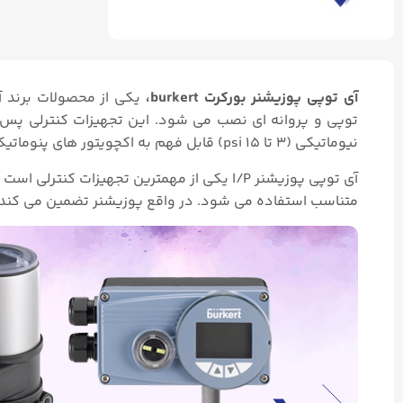
آی توپی پوزیشنر بورکرت burkert،
نیوماتیکی (۳ تا ۱۵ psi) قابل فهم به اکچویتور های پنوماتیکی ارسال می کنند.
آی توپی پوزیشنر I/P یکی از مهمترین تجهیزا
متناسب استفاده می شود. در واقع پوزیشنر تضمین می کند 