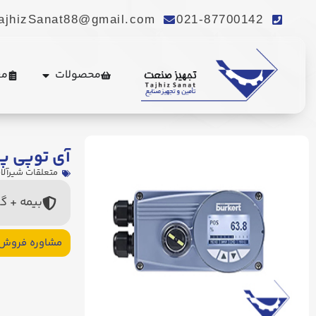
ajhizSanat88@gmail.com
021-87700142
محصولات
مع
آی توپی پو
متعلقات شیرآلا
بیمه + گ
مشاوره فروش