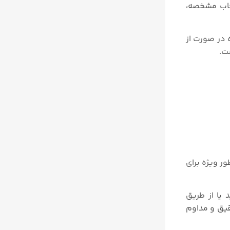
تخاب مشخصه،
شده در صورت از
روی اکچویتورهای پنوماتیک در سری شیرهای فرآیندی Type 23xx/۲۱۰۳ و به طور ویژه برای
یا از طریق
 دقیق و مداوم