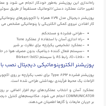
راه‌اندازی این پوزیشنر به‌طور خودکار انجام می‌ شود و 
تغییر حالت عملکرد دستی/اتوماتیک مستقیماً از طریق سوئیچ DIP روی دستگاه فعال می‌شون
پوزیشنر دیجیتال مدل ۸۷۹۱ همراه با اکچ
کار افتادن نیروی کمکی الکتریکی یا پنوماتیکی مشخص می شود و 
-طراحی فشرده و مستحکم
-راه اندازی آسان با استفاده از عملکرد Tune
-عملکرد تشخیصی یکپارچه برای نظارت بر شیر
-سیستم فعال کننده دینامیک بدون مصرف هوا در حا
-IO-Link، رابط AS یا سیستم Bürkert (büS)
پوزیشنر الکتروپنوماتیکی دیجیتال نصب بالای
الزامات یک محیط فرآیندی بهداشتی طراحی شده است.
عملکرد آسان و انتخاب عملکردهای نرم افزار اضافی بر ر
COMMUNICATOR انجام می شود. مکانیسم‌های کنتر
بر جریان مایعات یا گازها اطمینان می‌دهند.