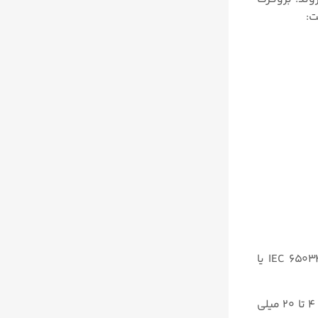
این پوزیشنر با بدنه مقاوم و فشرده برای نصب بر روی اکچویتورهای خطی و چرخشی (روتاری) مطابق با استانداردهای IEC ۶۵۰۳۴-۶-۱ یا
پیش‌ فرض تنظیم مقدار set-point برای پوزیشنر دیجیتالی یا هوشمند الکتروپنوماتیکی بروکرت از طریق سیگنال‌ های استاندارد ۴ تا ۲۰ میلی