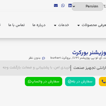
T
رفی محصولات
خدمات
درباره ما
تماس با ما
ث
زیشنر بورکرت
ت
,
آی تو پی پوزیشنر (I/P)
,
بروکرت burkert
بدون نظر
ارانتی تجهیز صنعت
خریدی امن، با پشتیبانی و ضمانت بازگشت وجه
سفارش در بله
سفارش در واتساپ