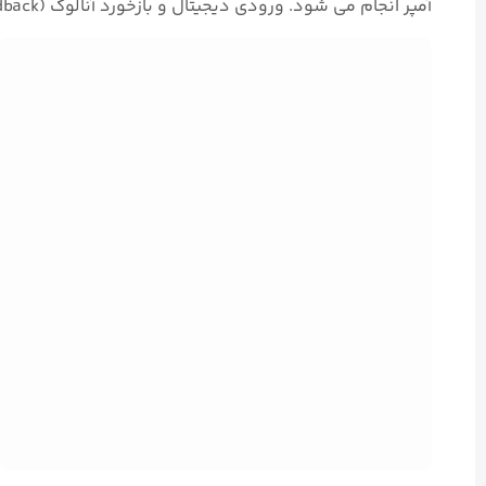
آمپر انجام می‌ شود. ورودی دیجیتال و بازخورد آنالوگ (feedback) به صورت آپشنال برای این پوزیشنر موجود است.