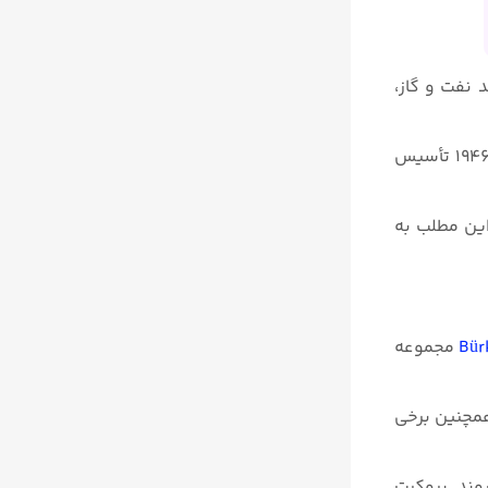
 نفت و گاز،
بروکرت یک تولید کننده پیشرو جهانی است که متخصص در اندازه گیری و کنترل جریان مایعات و گازها است. بورکرت در سال ۱۹۴۶ تأسیس
این مطلب به
مجموعه
همچنین برخی
وند. بروکرت