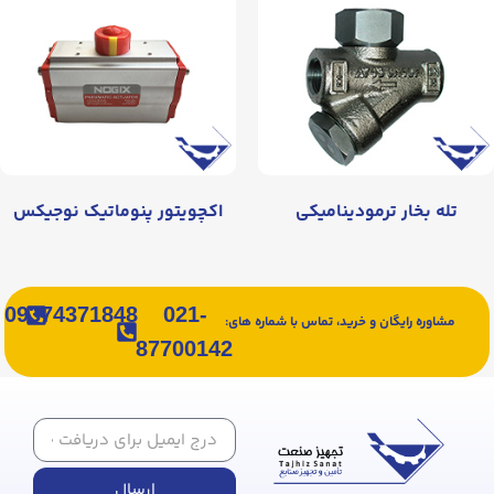
تله بخار ترمودینامیکی
اکچویتور پنوماتیک نوجیکس
09374371848
021-
مشاوره رایگان و خرید، تماس با شماره های:
87700142
ارسال