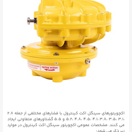
اکچویتورهای سینگل اکت کینترول با فشارهای مختلفی از جمله ۲.۸
،۳.۱ ،۳.۵ ،۳.۸ ،۴.۱ ،۴.۵ ،۴.۸ ،۵.۲ و ۵.۵ گشتاورهای متفاوتی ایجاد
می کنند. مشخصات عمومی اکچویتور سینگل اکت کینترول در موارد
زیر ذکر می شود: