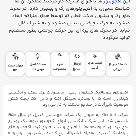
این
اکچویتور
ها با هوای فشرده کار میکنند.عملکرد آن ها
شباهت بسیاری به اکچویتورهای رک و پینیون دارد. در محرک
های رک و پینیون حرکت خطی که توسط هوای متراکم ایجاد
میشود به حرکت چرخشی تبدیل میشود و به شیر انتقال
میابد. در محرک های پره ای این حرکت چرخشی بطور مستقیم
تولید میگردد.
قیمت های
ارسال
تنوع
ضمانت اصل
خدمات پس از
مهلت تست
رقابتی
سریع
محصولات
بودن کالا
فروش
کالا
اکچویتور پنوماتیک کینترول،
یکی از محصولات برند معتبر و انگلیسی
کینترول است که با عملکرد سینگل اکت و دابل اکت جهت کنترل
موقعیت شیرآلات در صنایع مختلف به کار می رود.
شرکت Kinetrol به عنوان یک شرکت مهندسی کنترل در سال ۱۹۵۸
تاسیس شد. این شرکت انگلیسی انواع اکچویتور پنوماتیک روتاری
نوع پره ای (vane-type) را اختراع و ثبت اختراع کرد. اکچویتورهای
پنوماتیک کینترول همراه با شیرآلات ربع گرد نظیر شیر توپی و پروانه