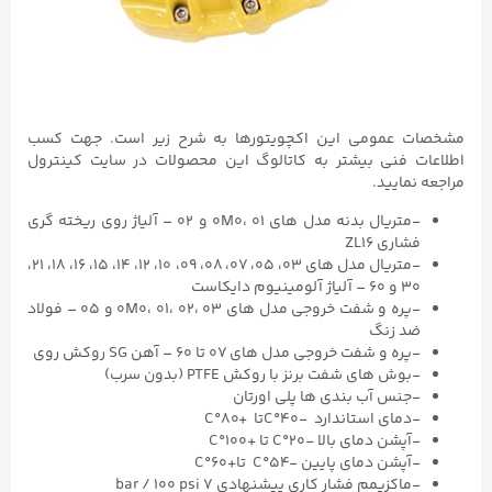
مشخصات عمومی این اکچویتورها به شرح زیر است. جهت کسب
اطلاعات فنی بیشتر به کاتالوگ این محصولات در سایت کینترول
مراجعه نمایید.
-متریال بدنه مدل های 0M0، ۰۱ و ۰۲ – آلیاژ روی ریخته گری
فشاری ZL16
-متریال مدل های ۰۳، ۰۵، ۰۷، ۰۸، ۰۹، ۱۰، ۱۲، ۱۴، ۱۵، ۱۶، ۱۸، ۲۱،
۳۰ و ۶۰ – آلیاژ آلومینیوم دایکاست
-پره و شفت خروجی مدل های 0M0، ۰۱، ۰۲، ۰۳ و ۰۵ – فولاد
ضد زنگ
-پره و شفت خروجی مدل های ۰۷ تا ۶۰ – آهن SG روکش روی
-بوش های شفت برنز با روکش PTFE (بدون سرب)
-جنس آب بندی ها پلی اورتان
-دمای استاندارد -۴۰°Cتا +۸۰°C
-آپشن دمای بالا -۲۰°C تا +۱۰۰°C
-آپشن دمای پایین -۵۴°C تا+۶۰°C
-ماکزیمم فشار کاری پیشنهادی ۷ bar / ۱۰۰ psi