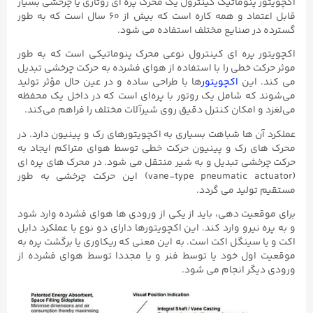
اکچویتور پنوماتیک کینترول یک محرک پره ای روتاری یا چرخشی بسیار
قابل اعتماد و همه کاره است که بیش از ۶۰ سال است که به طور
گسترده در صنایع مختلف استفاده می شود.
اکچویتور پره ای کینترول نوعی محرک پنوماتیکی است که به طور
موثر حرکت خطی را با استفاده از هوای فشرده به حرکت چرخشی تبدیل
می کند. این
اکچویتور
ها با طراحی ساده و در عین حال مؤثر تولید
می‌شوند که شامل یک روتور با پره‌ای است که در داخل یک محفظه
می‌لغزد و امکان کنترل دقیق روی شیرآلات مختلف را فراهم می‌کند.
عملکرد آن ها شباهت بسیاری به اکچویتورهای رک و پینیون دارد. در
محرک های رک و پینیون حرکت خطی توسط هوای متراکم ایجاد به
حرکت چرخشی تبدیل و به شیر منتقل می شود. در محرک های پره ای
(vane-type pneumatic actuator) این حرکت چرخشی به طور
مستقیم تولید می گردد.
برای موقعیت دهی، باید از یکی از ورودی ها هوای فشرده وارد شود
و به پره نیرو وارد کند. این اکچویتورها دارای دو نوع با عملکرد دابل
اکت و یا سینگل اکت است. به این معنی که ریکاوری یا برگشت پره به
موقعیت اول خود یا توسط فنر و یا مجددا توسط هوای فشرده از
ورودی دیگر انجام می شود.