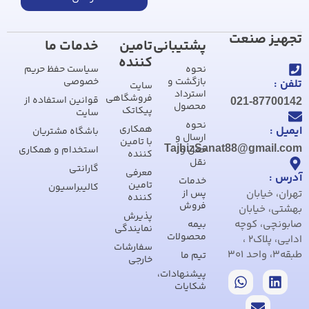
تجهیز صنعت
پشتیبانی
تامین
خدمات ما
کننده
نحوه
سیاست حفظ حریم
بازگشت و
خصوصی
تلفن :
سایت
استرداد
فروشگاهی
قوانین استفاده از
021-87700142
محصول
پیکاتک
سایت
نحوه
همکاری
ایمیل :
باشگاه مشتریان
ارسال و
با تامین
TajhizSanat88@gmail.com
حمل و
استخدام و همکاری
کننده
نقل
گارانتی
معرفی
آدرس :
خدمات
تامین
کالیبراسیون
تهران، خیابان
پس از
کننده
فروش
بهشتی، خیابان
پذیرش
صابونچی، کوچه
بیمه
نمایندگی
محصولات
ادایی، پلاک2 ،
سفارشات
طبقه3، واحد 301
تیم ما
خارجی
پیشنهادات،
شکایات