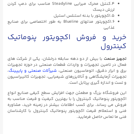
۴.کنترل محرک میرایی Steadyline مناسب برای دمپ کردن
لرزش دیسک
۵.اکچویتور با بدنه استنلس استیل
۶.اکچویتور مدلهای Blueline به طور اختصاصی برای صنایع
غذایی
خرید و فروش اکچویتور پنوماتیک
کینترول
تجهیز صنعت
با بیش از دو دهه سابقه درخشان، یکی از شرکت های
فعال در تامین تجهیزات و واردات قطعات صنعتی در حوزه تجهیزات
برق و ابزار دقیق، اتوماسیون صنعتی،
شیرآلات صنعتی و پایپینگ
،
تجهیزات آزمایشگاهی و آنالایزرهای شیمیایی، تجهیزات کالیبراسیون
و تست و اندازه گیری پرتابل است.
این فروشگاه بزرگ و مطمئن جهت افزایش سطح کیفی صنایع انواع
اکچویتور پنوماتیک کینترول را با بهترین کیفیت و قیمت مناسب به
فروش می رساند. برای کسب اطلاعات بیشتر در زمینه خرید، مشاوره
فنی و استعلام قیمت اکچویتور پنوماتیک کینترول با کارشناسان
فنی ما تماس حاصل فرمایید.