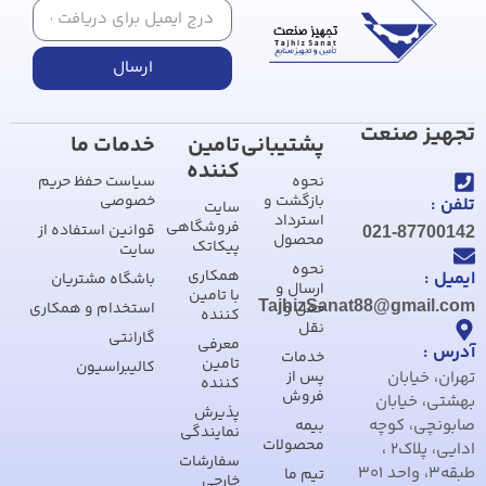
ارسال
تجهیز صنعت
پشتیبانی
تامین
خدمات ما
کننده
نحوه
سیاست حفظ حریم
بازگشت و
خصوصی
تلفن :
سایت
استرداد
فروشگاهی
قوانین استفاده از
021-87700142
محصول
پیکاتک
سایت
نحوه
همکاری
ایمیل :
باشگاه مشتریان
ارسال و
با تامین
TajhizSanat88@gmail.com
حمل و
استخدام و همکاری
کننده
نقل
گارانتی
معرفی
آدرس :
خدمات
تامین
کالیبراسیون
تهران، خیابان
پس از
کننده
فروش
بهشتی، خیابان
پذیرش
صابونچی، کوچه
بیمه
نمایندگی
محصولات
ادایی، پلاک2 ،
سفارشات
طبقه3، واحد 301
تیم ما
خارجی