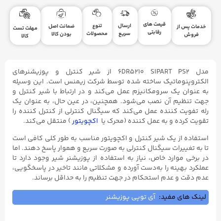
قیمت های
ارسال
تنوع
ضمانت اصل
خدمات پس از
مهلت تست
رقابتی
سریع
محصولات
بودن کالا
فروش
کالا
مدل 6DR5210 SIPART PS2 از شیر کنترل و پوزیشنرهای
الکتروپنوماتیک ساخته شده توسط شرکت زیمنس است. این وسیله
به عنوان یک سرومکانیزم عمل می‌کند و در ارتباط با شیر کنترل و
جهت تنظیم آن نصب می‌شود. همچنین، در عین حال، به عنوان یک
رله تفویت کننده عمل می‌کند که سیگنال کنترلی از کنترل کننده را
تقویت کرده و به عمل کننده (محرک یا
اکچویتور
) منتقل می‌کند.
استفاده از یک شیر کنترل و اکچویتور مناسب به طور کلی کافی است
تا به تغییرات سیگنال کنترلی به صورت سریع و هموار پاسخ دهند. اما
در برخی موارد خاص، نیاز به استفاده از پوزیشنر شیر وجود دارد تا
عملکرد بهینه را به‌دست آورده و مشکلاتی مانند تاخیر در پاسخگویی،
عدم دقت و عدم استحکام در جهت تنظیم را به حداقل برساند.
لینک های مفید:
آی توپی پوزیشنر