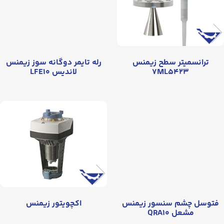
ترانسمیتر سطح زیمنس
رله تایمر دوگانه سوز زیمنس
۷ML۵۴۲۳
لاندیس LFE۱۰
فتوسل چشم سنسور زیمنس
اکچویتور زیمنس
مشعل QRA۱۰