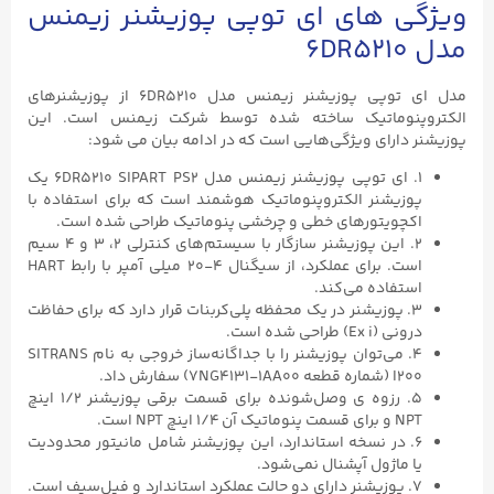
ویژگی های ای توپی پوزیشنر زیمنس
مدل 6DR5210
مدل ای توپی پوزیشنر زیمنس مدل 6DR5210 از پوزیشنرهای
الکتروپنوماتیک ساخته شده توسط شرکت زیمنس است. این
پوزیشنر دارای ویژگی‌هایی است که در ادامه بیان می شود:
۱. ای توپی پوزیشنر زیمنس مدل 6DR5210 SIPART PS2 یک
پوزیشنر الکتروپنوماتیک هوشمند است که برای استفاده با
اکچویتورهای خطی و چرخشی پنوماتیک طراحی شده است.
۲. این پوزیشنر سازگار با سیستم‌های کنترلی ۲، ۳ و ۴ سیم
است. برای عملکرد، از سیگنال ۴-۲۰ میلی آمپر با رابط HART
استفاده می‌کند.
۳. پوزیشنر در یک محفظه پلی‌کربنات قرار دارد که برای حفاظت
درونی (Ex i) طراحی شده است.
۴. می‌توان پوزیشنر را با جداگانه‌ساز خروجی به نام SITRANS
I200 (شماره قطعه 7NG4131-1AA00) سفارش داد.
۵. رزوه ی وصل‌شونده برای قسمت برقی پوزیشنر ۱/۲ اینچ
NPT و برای قسمت پنوماتیک آن ۱/۴ اینچ NPT است.
۶. در نسخه استاندارد، این پوزیشنر شامل مانیتور محدودیت
یا ماژول آپشنال نمی‌شود.
۷. پوزیشنر دارای دو حالت عملکرد استاندارد و فیل‌سیف است.