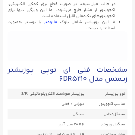
در حالت فیل‌سیف، در صورت قطع برق کمکی الکتریکی،
اکچویتور از فشار خارج می‌شود. اما این ویژگی تنها برای
اکچویتورهای تک‌عملی قابل استفاده است.
۸. این پوزیشنر شامل بلوک
مانومتر
یا بوستر به‌صورت
استاندارد نیست.
مشخصات فنی ای توپی پوزیشنر
زیمنس مدل 6DR5210
نوع پوزیشنر
پوزیشنر هوشمند الکتروپنوماتیکی (I/P)
مناسب اکچویتور
دورانی / خطی
سینگل/دابل
سینگل
سیگنال ورودی
۴ تا ۲۰ میلی آمپر
فشار هوا تغذیه
1.4 ... 7 bar (20.3 ... 101.5 psi)