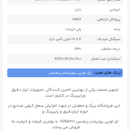
خروجی
دارد
پروتکل ارتباطی
HART
بدنه
پلی کربنات
سیگنال فیدبک
۴ تا ۲۰ میلی آمپر دارد
درجه حفاظت
IP31
استاندارد ضد انفجار
ATEX/IECEx/Ex i
لینک های مفید:
ای توپی پوزیشنر زیمنس
تجهیز صنعت یکی از بهترین تامین کنندگان تجهیزات ابزار دقیق
وپایپینگ در کشور است.
این فروشگاه بزرگ و مطمئن در جهت افزایش سطح کیفی صنایع در
حوزه ابزاردقیق و پایپینگ و
ای توپی پوزیشنر زیمنس 6DR5210 با بهترین قیمت و کیفیت به
فروش می رساند .