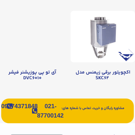
اکچویتور برقی زیمنس مدل
آی تو پی پوزیشنر فیشر
DVC۶۰۱۰
SKC۶۲
09374371848
021-
مشاوره رایگان و خرید، تماس با شماره های:
87700142