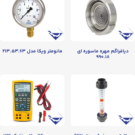
دیافراگم مهره ماسوره ای
مانومتر ویکا مدل ۲۱۳.۵۳.۶۳
۹۹۰.۱۸