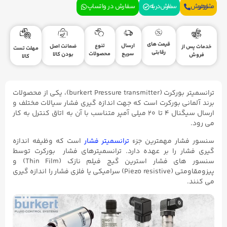
مشاوره فروش
سفارش در بله
سفارش در واتساپ
قیمت های
ارسال
تنوع
ضمانت اصل
خدمات پس از
مهلت تست
رقابتی
سریع
محصولات
بودن کالا
فروش
کالا
ترانسمیتر بورکرت (burkert Pressure transmitter)، یکی از محصولات
برند آلمانی بورکرت است که جهت اندازه گیری فشار سیالات مختلف و
ارسال سیگنال ۴ تا ۲۰ میلی آمپر متناسب با آن به اتاق کنترل به کار
می رود.
سنسور فشار مهمترین جزء
ترانسمیتر فشار
است که وظیفه اندازه
گیری فشار را بر عهده دارد. ترانسمیترهای فشار بورکرت توسط
سنسور های فشار استرین گیج فیلم نازک (Thin Film) و
پیزومقاومتی (Piezo resistive) سرامیکی یا فلزی فشار را اندازه گیری
می کنند.