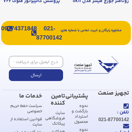
روتامتر جورج فیشر مدل SK۱۱
پروسس کالیبراتور فلوک ۷۲۶
09374371848
021-
مشاوره رایگان و خرید، تماس با شماره های:
87700142
ارسال
تجهیز صنعت
پشتیبانی
تامین
خدمات ما
کننده
نحوه
سیاست حفظ حریم
بازگشت و
خصوصی
تلفن :
سایت
استرداد
فروشگاهی
قوانین استفاده از
021-87700142
محصول
پیکاتک
سایت
نحوه
همکاری