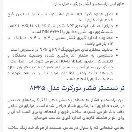
های این ترانسمیتر فشار بورکرت عبارتنداز:
اصل اندازه گیری ترانسمیتر فشار توسط سنسور استرین گیج
فیلم نازک فلزی است.
دارای اتصالات فرآیندی G، NPT در ¼، G ¾” با دیافراگم یا کلمپ
شستشوی بهداشتی مطابق با DIN ۳۲۶۷۶ است.
محدوده اندازه گیری فشار نسبی از ۰.۴- تا ۰.۴+ bar تا ۱- تا
۱۲+ بار می باشد.
قابلیت عملکردهای سوئیچینگ PNP یا NPN در دسترس است.
دسترسی به مقدار اندازه‌گیری شده، وضعیت دستگاه و
تنظیمات از طریق
رابط IO-Link
انجام می‌شود. این رابط امکان
جایگزینی بسیار آسان سنسور را فراهم کرده و به کاربران اجازه
می‌دهد تا به‌ راحتی اطلاعات مورد نیاز را دریافت کرده و
تنظیمات لازم را انجام دهند.
ترانسمیتر فشار بورکرت مدل ۸۳۲۵
این ترانسمیتر فشار به‌ منظور پوشش‌ دهی اکثر کاربردهای صنعتی
در زمینه فناوری اندازه‌گیری فشار طراحی شده است. مزایای آن شامل
دقت بالا، طراحی فشرده، ساختار قوی و انعطاف‌ پذیری است که آن را
برای انواع مختلف کارهای اندازه‌ گیری مناسب می‌سازد.
تمامی قطعاتی که با سیال در تماس هستند از فولاد ضد زنگ ساخته