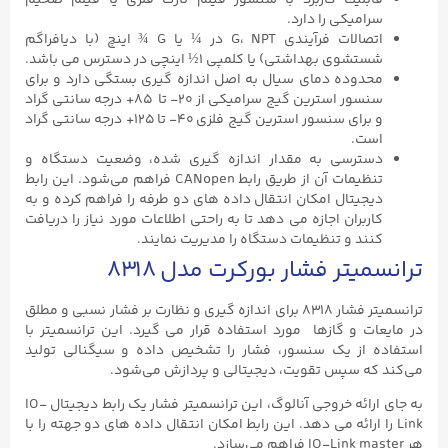
سرامیکی را دارد.
اتصالات فرآیندی G، NPT در ¼ یا G ¾ اینچ (با دیافراگم
شستشوی بهداشتی) یا کلمپی 1½ اینچی در دسترس می باشد.
محدوده دمای سیال به اصل اندازه‌ گیری بستگی دارد و برای
سنسور استرین گیج سرامیکی از ۲۰- تا ۸۵+ درجه سانتی گراد
و برای سنسور استرین گیج فلزی ۴۰- تا ۱۲۵+ درجه سانتی گراد
است.
دسترسی به مقدار اندازه‌ گیری شده، وضعیت دستگاه و
تنظیمات آن از طریق رابط CANopen فراهم می‌شود. این رابط
دیجیتال امکان انتقال داده‌ های دو طرفه را فراهم کرده و به
کاربران اجازه می‌ دهد تا به‌ راحتی اطلاعات مورد نیاز را دریافت
کنند و تنظیمات دستگاه را مدیریت نمایند.
ترانسمیتر فشار بورکرت مدل ۸۳۱۸
ترانسمیتر فشار ۸۳۱۸ برای اندازه‌ گیری و نظارت بر فشار نسبی و مطلق
در مایعات و گازها مورد استفاده قرار می گیرد. این ترانسمیتر با
استفاده از یک سنسور، فشار را تشخیص داده و سیگنالی تولید
می‌کند که سپس تقویت، دیجیتالی و پردازش می‌شود.
به‌ جای ارائه خروجی آنالوگ، این ترانسمیتر فشار یک رابط دیجیتال IO-
Link را ارائه می دهد. این رابط امکان انتقال داده‌ های دو جهته را با
هر IO-Link master فراهم می‌سازد.