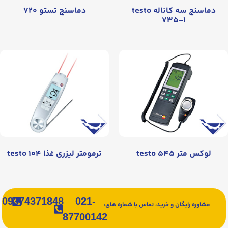
دماسنج سه کاناله testo
دماسنج تستو ۷۲۰
۷۳۵-۱
لوکس متر testo ۵۴۵
ترمومتر لیزری غذا testo ۱۰۴
09374371848
021-
مشاوره رایگان و خرید، تماس با شماره های:
87700142