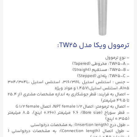
ترموول ویکا مدل TW25:
– نوع ترموول
– TW25-A: مخروطی (Tapered)
– TW25-B: مستقیم (Straight)
– TW25-C: پله‌ای (Stepped)
– جنس : استنلس استیل ۳۱۶/316L، استنلس استیل ۳۰۴/304L،
A105، استنلس استیل ۱.۴۵۷۱ و مواد ویژه
– اتصال به فرایند: قطر جوشکاری به اندازه مشخصات مشتری (از ۲۵.۴
تا ۴۹.۵ میلیمتر)
– اتصال به ترمومتر: اتصال ۱/۲ NPT female، اتصال G ۱/۲ female
– قطر سوراخ (Bore size): ۶.۶ میلیمتر (۰.۲۶۰ اینچ)، ۸.۵ میلیمتر
(۰.۳۵۵ اینچ)
– طول درج (Insertion length): به مشخصات درخواستی
– طول اتصال (Connection length): به مشخصات درخواستی (