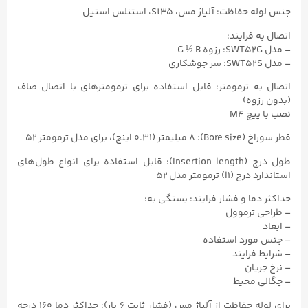
جنس لوله حفاظت: آلیاژ مس، St35، استنلس استیل
اتصال به فرایند:
– مدل SWT52G: رزوه G ½ B
– مدل SWT52S: سر جوشکاری
اتصال به ترمومتر: قابل استفاده برای ترمومترهای با اتصال صاف
(بدون رزوه)
نصب با پیچ M4
قطر سوراخ (Bore size): ۸ میلیمتر (۰.۳۱ اینچ)، برای مدل ترمومتر ۵۲
طول درج (Insertion length): قابل استفاده برای انواع طول‌های
استاندارد درج (l1) ترمومتر مدل ۵۲
حداکثر دما و فشار فرایند: بستگی به:
– طراحی ترموول
– ابعاد
– جنس مورد استفاده
– شرایط فرایند
– نرخ جریان
– چگالی محیط
برای لوله حفاظت از آلیاژ مس (فشار ثابت ۶ بار): حداکثر دما ۱۶۰ درجه