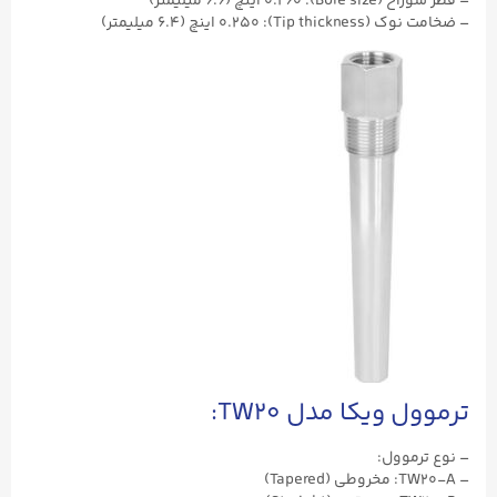
– قطر سوراخ (Bore size): ۰.۲۶۰ اینچ (۶.۶ میلیمتر)
– ضخامت نوک (Tip thickness): ۰.۲۵۰ اینچ (۶.۴ میلیمتر)
ترموول ویکا مدل TW20:
– نوع ترموول:
– TW20-A: مخروطی (Tapered)