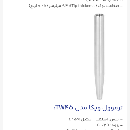
استاندارد ۴۵ میلیمتر)
– ضخامت نوک (Tip thickness): ۶.۴ میلیمتر (۰.۲۵ اینچ)
ترموول ویکا مدل TW45:
– جنس: استنلس استیل ۱.۴۵۷۱
– رزوه : G ۱/۲ B