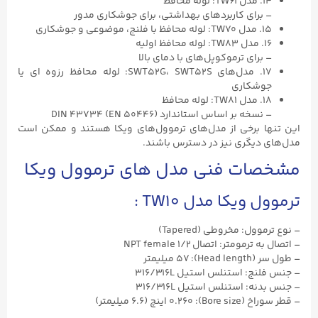
۱۴. مدل TW61: لوله محافظ
– برای کاربردهای بهداشتی، برای جوشکاری مدور
۱۵. مدل TW70: لوله محافظ با فلنج، موضوعی و جوشکاری
۱۶. مدل TW83: لوله محافظ اولیه
– برای ترموکوپل‌های با دمای بالا
۱۷. مدل‌های SWT52G، SWT52S: لوله محافظ رزوه ای یا
جوشکاری
۱۸. مدل TW81: لوله محافظ
– نسخه بر اساس استاندارد DIN ۴۳۷۳۴ (EN ۵۰۴۴۶)
این تنها برخی از مدل‌های ترموول‌های ویکا هستند و ممکن است
مدل‌های دیگری نیز در دسترس باشند.
مشخصات فنی مدل های ترموول ویکا
ترموول ویکا مدل TW10 :
– نوع ترموول: مخروطی (Tapered)
– اتصال به ترمومتر: اتصال ۱/۲ NPT female
– طول سر (Head length): ۵۷ میلیمتر
– جنس فلنج: استنلس استیل ۳۱۶/316L
– جنس بدنه: استنلس استیل ۳۱۶/316L
– قطر سوراخ (Bore size): ۰.۲۶۰ اینچ (۶.۶ میلیمتر)