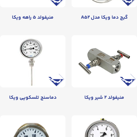
گیج دما ویکا مدل A۵۲
منیفولد ۵ راهه ویکا
منیفولد ۲ شیر ویکا
دماسنج تلسکوپی ویکا