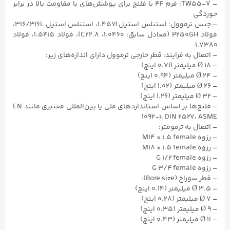
– TW55-۷: فرم 4F با فلنج برای پوشش‌های با مقاومت بالا در برابر
خوردگی
– جنس ترموول: استنلس استیل ۱.۴۵۷۱، استنلس استیل ۳۱۶/316L،
فولاد P250GH (معادل سابق: ۱.۰۴۶۰، C22.۸)، فولاد ۱.۵۴۱۵، فولاد
۱.۷۳۸۰
– اتصال به فرایند: قطر خارجی ترموول دارای اندازه‌های زیر:
– Ø ۱۸ میلیمتر (۰.۷۱ اینچ)
– Ø ۲۴ میلیمتر (۰.۹۴ اینچ)
– Ø ۲۶ میلیمتر (۱.۰۲ اینچ)
– Ø ۳۲ میلیمتر (۱.۲۶ اینچ)
– فلنج‌ها بر اساس استانداردهای ملی یا بین‌المللی معتبری مانند EN
۱۰۹۲-۱، DIN ۲۵۲۷، ASME
– اتصال به ترمومتر:
– رزوه M14 × ۱.۵ female
– رزوه M18 × ۱.۵ female
– رزوه G ۱/۲ female
– رزوه G ۳/۴ female
– قطر سوراخ (Bore size):
– Ø ۳.۵ میلیمتر (۰.۱۴ اینچ)
– Ø ۷ میلیمتر (۰.۲۸ اینچ)
– Ø ۹ میلیمتر (۰.۳۵ اینچ)
– Ø ۱۱ میلیمتر (۰.۴۳ اینچ)