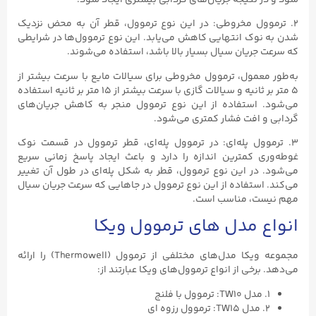
۲. ترموول مخروطی: در این نوع ترموول، قطر آن به محض نزدیک
شدن به نوک انتهایی کاهش می‌یابد. این نوع ترموول‌ها در شرایطی
که سرعت جریان سیال بسیار بالا باشد، استفاده می‌شوند.
به‌طور معمول، ترموول مخروطی برای سیالات مایع با سرعت بیشتر از
۵ متر بر ثانیه و سیالات گازی با سرعت بیشتر از ۱۵ متر بر ثانیه استفاده
می‌شود. استفاده از این نوع ترموول منجر به کاهش جریان‌های
گردابی و افت فشار کمتری می‌شود.
۳. ترموول پله‌ای: در ترموول پله‌ای، قطر ترموول در قسمت نوک
غوطه‌وری کمترین اندازه را دارد و باعث ایجاد پاسخ زمانی سریع
می‌شود. در این نوع ترموول، قطر به شکل پله‌ای در طول آن تغییر
می‌کند. استفاده از این نوع ترموول در جاهایی که سرعت جریان سیال
مهم نیست، مناسب است.
انواع مدل های ترموول ویکا
مجموعه ویکا مدل‌های مختلفی از ترموول (Thermowell) را ارائه
می‌دهد. برخی از انواع ترموول‌های ویکا عبارتند از:
۱. مدل TW10: ترموول با فلنج
۲. مدل TW15: ترموول رزوه ای