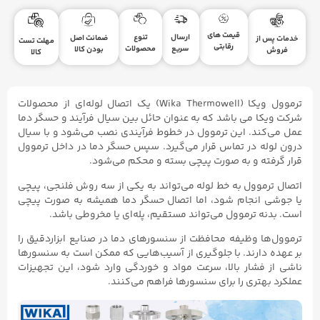
قیمت های
ارسال
تنوع
ضمانت اصل
خدمات پس از
مهلت تست
رقابتی
سریع
محصولات
بودن کالا
فروش
کالا
ترموول ویکا (Wika Thermowell) یک اتصال لوله‌ای از محصولات
شرکت ویکا می باشد که به عنوان حائل بین سیال فرآیند و حسگر دما
عمل می‌کند. این ترموول در خطوط فرآیندی نصب می‌شود و با سیال
درون لوله در تماس قرار می‌گیرد. سپس حسگر دما در داخل ترموول
قرار گرفته و به صورت پیچی بسته و محکم می‌شود.
اتصال ترموول به خط لوله می‌تواند به یکی از سه روش فلنجی، پیچی
یا جوشی انجام شود، اما اتصال حسگر دما همیشه به صورت پیچی
است. بدنه ترموول می‌تواند مستقیم، پله‌ای یا مخروطی باشد.
ترموول‌ها وظیفه محافظت از سنسورهای دما در صنایع ابزاردقیق را
بر عهده دارند. با جلوگیری از آسیب‌هایی که ممکن است به سنسورها
ناشی از فشار بالا، سرعت مواد و خوردگی وارد شود، این تجهیزات
عملکرد بهتری را برای سنسورها فراهم می‌کنند.