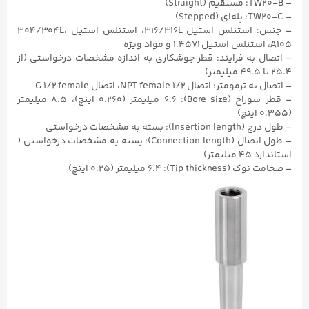
– TW20-B: مستقیم (Straight)
– TW20-C: پله‌ای (Stepped)
– جنس: استنلس استیل ۳۱۶/316L، استنلس استیل ۳۰۴/304L،
A105، استنلس استیل ۱.۴۵۷۱ و مواد ویژه
– اتصال به فرایند: قطر جوشکاری به اندازه مشخصات درخواستی (از
۲۵.۴ تا ۴۹.۵ میلیمتر)
– اتصال به ترمومتر: اتصال ۱/۲ NPT female، اتصال G ۱/۲ female
– قطر سوراخ (Bore size): ۶.۶ میلیمتر (۰.۲۶۰ اینچ)، ۸.۵ میلیمتر
(۰.۳۵۵ اینچ)
– طول درج (Insertion length): بسته به مشخصات درخواستی
– طول اتصال (Connection length): بسته به مشخصات درخواستی (
استاندارد ۴۵ میلیمتر)
– ضخامت نوک (Tip thickness): ۶.۴ میلیمتر (۰.۲۵ اینچ)