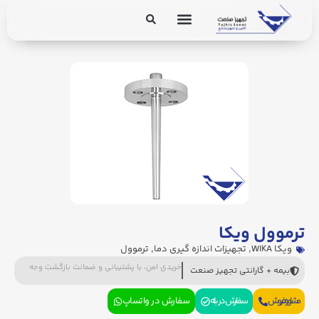
برق و ابزار دقیق
تجهیزات پایپینگ
ترموول ویکا
ویکا WIKA
,
تجهیزات اندازه گیری دما
,
ترموول
خریدی امن، با پشتیبانی و ضمانت بازگشت وجه
بیمه + گارانتی تجهیز صنعت
مشاوره فروش
سفارش در بله
سفارش در واتساپ