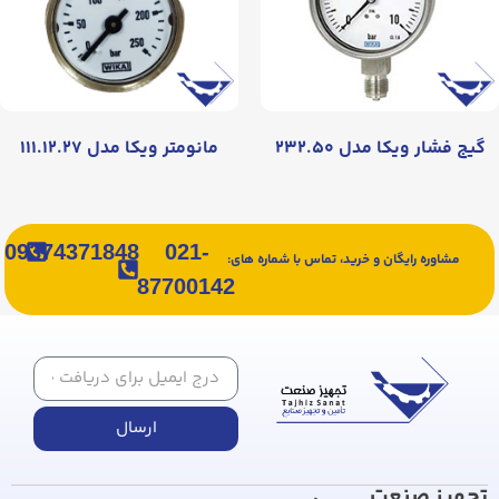
گیج فشار ویکا مدل ۲۳۲.۵۰
مانومتر ویکا مدل ۱۱۱.۱۲.۲۷
09374371848
021-
مشاوره رایگان و خرید، تماس با شماره های:
87700142
ارسال
تجهیز صنعت