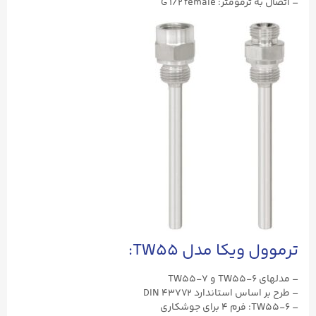
– اتصال به ترمومتر: G ۱/۲ female
ترموول ویکا مدل TW55:
– مدلهای TW55-۶ و TW55-۷
– طرح بر اساس استاندارد DIN ۴۳۷۷۲
– TW55-۶: فرم ۴ برای جوشکاری