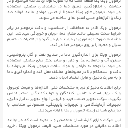
ترموول ویکا یک قطعه است که به صورت لوله‌ای ساخته می‌شود و در
حفاظت و اندازه‌گیری دقیق دما در فرایندهای صنعتی استفاده
می‌شود. ترموول‌های ویکا معمولاً از جنس موادی مانند فولاد ضد
زنگ یا آلیاژهای مسی استوانه‌ای ساخته می‌شوند.
ترموول ویکا قادر به محافظت از حساسیت و دقت ترمومتر در برابر
شرایط سخت محیطی مانند فشار، دما، جریان و خوردگی می‌باشد. این
قطعه به صورت غوطه‌وری در فرایند قرار می‌گیرد و از تاثیرات مستقیم
سیال و محیط را بر روی ترمومتر جدا می‌کند.
ترموول ویکا برای اندازه‌گیری دما در صنایع نفت و گاز، پتروشیمی،
معدن، آب و فاضلاب، غذا و دارو، و سایر بخش‌های صنعتی استفاده
می‌شود. با توجه به طراحی و مواد ساخت ترموول ویکا، می‌تواند با
دقت و استحکام بالا در محیط‌های مختلف عمل کند و اندازه‌گیری دما
را به صورت دقیق و قابل اعتماد انجام دهد.
برای اطلاعات دقیق‌تر درباره مشخصات فنی، اندازه‌ها و قیمت‌ ترموول
ویکا، بهتر است با تامین کنندگان و تولیدکنندگان معتبر تماس
بگیرید. شرکت تجهیز صنعت خرید و فروش انواع تجهیزات ابزار دقیق،
تجهیزات آزمایشگاهی و تجهیزات پایپینگی، محصولاتی متناسب با
نیازهای شما در زمینه ترموول ویکا را ارائه می‌دهد.
این شرکت دارای کارشناسان متخصص و با تجربه است که می‌توانند
اطلاعات دقیقی در مورد مشخصات فنی، قیمت ترموول ویکا ، خرید