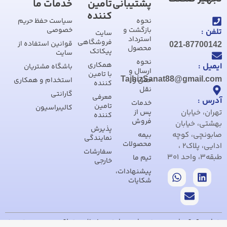
پشتیبانی
تامین
خدمات ما
کننده
نحوه
سیاست حفظ حریم
بازگشت و
خصوصی
تلفن :
سایت
استرداد
فروشگاهی
قوانین استفاده از
021-87700142
محصول
پیکاتک
سایت
نحوه
همکاری
ایمیل :
باشگاه مشتریان
ارسال و
با تامین
TajhizSanat88@gmail.com
حمل و
استخدام و همکاری
کننده
نقل
گارانتی
معرفی
آدرس :
خدمات
تامین
کالیبراسیون
تهران، خیابان
پس از
کننده
فروش
بهشتی، خیابان
پذیرش
صابونچی، کوچه
بیمه
نمایندگی
محصولات
ادایی، پلاک2 ،
سفارشات
طبقه3، واحد 301
تیم ما
خارجی
پیشنهادات،
شکایات
تمام حقوق مادی و معنوی این سایت محفوظ و متعلق به مجموعه تجهیز