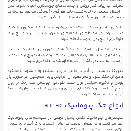
قطرات آب زیاد، غبار روغن و پسماندهای جوشکاری انجام شود. قبل
از اتصال سیلندر به لوله‌کشی، باید هر گونه آلودگی موجود در لوله‌ها
حذف شود تا از ورود ذرات به سیلندر جلوگیری شود.
ماده‌ای که در سیلندر استفاده می‌شود باید تا ۴۰ میکرون یا کمتر
فیلتر شود. در محیط‌های با دماهای پایین، باید تدابیر ضد یخ برای
جلوگیری از یخ زدن رطوبت انجام شود.
سیلندر باید قبل از استفاده، یک آزمایش بدون بار را انجام دهد. قبل
از راه‌اندازی، باید بافر را به حداقل تنظیم کرده و به تدریج آزاد شود تا
از آسیب به سیلندر ناشی از ضربه‌های شدید جلوگیری شود.
حین کار، بایستی از تأثیر بار جانبی بر روی سیلندر وارد نشود تا عملکرد
عادی آن حفظ شود و عمر مفید آن افزایش یابد. همچنین، در صورت باز
بودن و ذخیره سیلندر برای مدت طولانی، پوشش ضد زنگ بر روی
سطح آن اعمال و درگاه‌های ورودی و خروجی هوا با درپوش‌های ضد
گرد و غبار محافظت شوند.
انواع جک پنوماتیک airtac
سیلندرهای پنوماتیک نقش بسیار مهمی در سیستم‌های پنوماتیک
ایفا می‌کنند و به عنوان تجهیزاتی قابل اعتماد و کارآمد برای تبدیل
انرژی هوای فشرده به حرکت مکانیکی استفاده می‌شوند. این