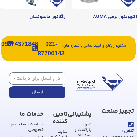
ویتور برقی AUMA
رگلاتور ماسونیلان
09374371848
021-
مشاوره رایگان و خرید، تماس با شماره های:
87700142
ارسال
جهیز صنعت
پشتیبانی
تامین
خدمات ما
کننده
نحوه
سیاست حفظ حریم
بازگشت و
خصوصی
لفن :
سایت
استرداد