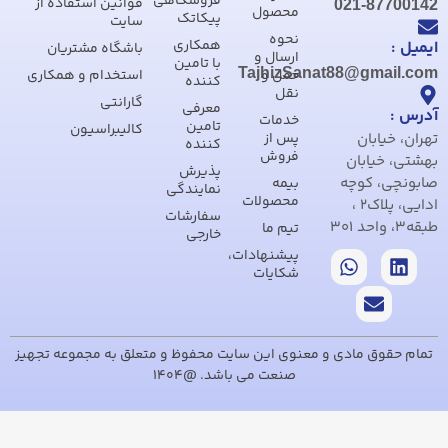
فروشگاهی
قوانین استفاده از
021-8770014
محصول
پیکاتک
سایت
نحوه
همکاری
یمیل :
باشگاه مشتریان
ارسال و
با تامین
TajhizSanat88@gmail.co
حمل و
استخدام و همکاری
کننده
نقل
گارانتی
معرفی
درس :
خدمات
تامین
کالیبراسیون
هران، خیابان
پس از
کننده
فروش
هشتی، خیابان
پذیرش
ابونچی، کوچه
بیمه
نمایندگی
محصولات
ادایی، پلاک2 ،
سفارشات
ه3، واحد 301
تیم ما
خارجی
پیشنهادات،
شکایات
تمام حقوق مادی و معنوی این سایت محفوظ و متعلق به مجموعه تجهیز
صنعت می باشد. @1404