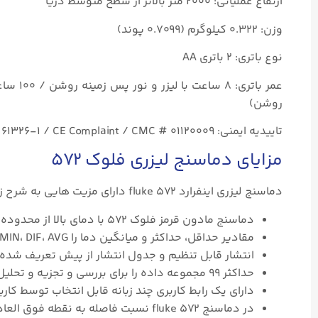
ارتفاع عملیاتی: ۲۰۰۰ متر بالاتر از سطح متوسط دریا
وزن: ۰.۳۲۲ کیلوگرم (۰.۷۰۹۹ پوند)
نوع باتری: ۲ باتری AA
روشن)
تاییدیه ایمنی: IEC ۶۰۸۲۵-۱ / FDA Laser Class II / IEC ۶۱۳۲۶-۱ / CE Complaint / CMC # ۰۱۱۲۰۰۰۹
مزایای دماسنج لیزری فلوک ۵۷۲
دماسنج لیزری اینفرارد fluke ۵۷۲ دارای مزیت هایی به شرح زیر می باشد:
دماسنج مادون قرمز فلوک ۵۷۲ با دمای بالا از محدوده ۳۰- تا ۹۰۰ درجه سانتیگراد (۲۲- تا ۱۶۵۲ درجه فارنهایت) را اندازه گیری می کند.
مقادیر حداقل، حداکثر و میانگین دما را MAX، MIN، DIF، AVG نمایش می دهد.
انتشار قابل تنظیم و جدول انتشار از پیش تعریف شده ر
حداکثر ۹۹ مجموعه داده را برای بررسی و تجزیه و تحلیل ذخیره می کند.
دارای یک رابط کاربری چند زبانه قابل انتخاب توسط کارب
در دماسنج fluke ۵۷۲ نسبت فاصله به نقطه فوق العاده بالا ۶۰:۱ با دید لیزری دوگانه برای هدف گیری سریع و دقیق است.