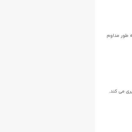
 و نور پس زمینه خاموش، در چرخه کاری ۱۰۰٪ (دماسنج به طور مداوم