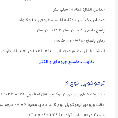
حداقل اندازه لکه: ۱۹ میلی متر
دید لیزریک لیزر دوگانه افست، خروجی < ۱ مگاوات
پاسخ طیفی: ۸ میکرومتر تا ۱۴ میکرومتر
زمان پاسخ: (۹۵%) < ۵۰۰ ms
انتشار: قابل تنظیم دیجیتال از ۰.۱۰ تا ۱.۰۰ در ۰.۰۱ یا از طریق جدول داخلی مواد معمولی
تفاوت دماسنج جیوه ای و الکلی
ترموکوپل نوع K
محدوده دمای ورودی ترموکوپل K-type نوع: ۲۷۰- تا ۱۳۷۲ درجه سانتی گراد (۴۵۴- تا ۲۵۰۱ درجه فارنهایت)
دقت ورودی ترموکوپل نوع K (با دمای محیط ۲ ± ۲۳ درجه سانتیگراد):
< -۴۰ درجه سانتیگراد: ±(۱°C + ۰.۲° / ۱°C)