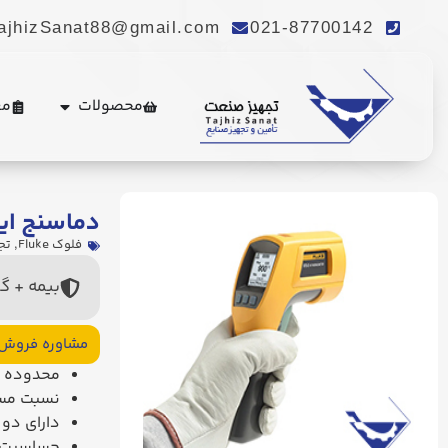
ajhizSanat88@gmail.com
021-87700142
محصولات
مع
دماسنج اینفرارد 
فلوک Fluke
,
تج
بیمه + گ
مشاوره فروش
محدوده اندازه 
نسبت مسا
دارای دو 
حساسیت قابل ت