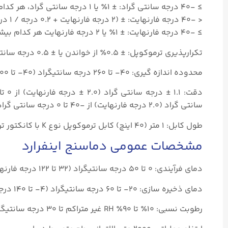
≥ -۴۰ درجه سانتی گراد: ± ۱٪ یا ۱ درجه سانتی گراد، هر کدام بیشتر باشد.
< -۴۰ درجه فارنهایت: ± (۲ درجه فارنهایت + ۰.۲ درجه / ۱ درجه فارنهایت)
≥ -۴۰ درجه فارنهایت: ± ۱٪ یا ۲ درجه فارنهایت هر کدام بیشتر باشد.
تکرارپذیری ترموکوپل: ± ۰.۵٪ از خواندن یا ± ۰.۵ درجه سانتیگراد (۱± درجه فارنهایت)، هر کدام بیشتر باشد.
محدوده اندازه گیری: ۴۰- تا ۲۶۰ درجه سانتیگراد (۴۰- تا ۵۰۰ درجه فارنهایت)
سانتی گراد (۲.۰ درجه فارنهایت) از -۴۰ تا ۰ درجه سانتی گراد (۴۰- تا ۳۲ درجه فارنهایت)
طول کابل: ۱ متر (۴۰ اینچ) کابل ترموکوپل نوع K با کانکتور ترموکوپل مینیاتوری استاندارد و انتهای مهره
مشخصات عمومی دماسنج اینفرارد
دمای فرآیندی: ۰ تا ۵۰ درجه سانتیگراد (۳۲ تا ۱۲۲ درجه فارنهایت)
دمای ذخیره سازی: ۲۰- تا ۶۰ درجه سانتیگراد (۴- تا ۱۴۰ درجه فارنهایت)
رطوبت نسبی: ۱۰٪ تا ۹۰٪ RH غیر متراکم تا ۳۰ درجه سانتیگراد (۸۶ درجه فارنهایت)