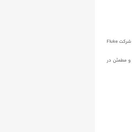
دماسنج Fluke ۵۷۲ یک دستگاه اندازه‌گیری دما با استفاده از تکنولوژی مادون قرمز (تشعشع حرارتی) است. این دستگاه توسط شرکت Fluke
و مطمئن در