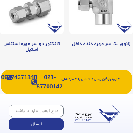
زانوی یک سر مهره دنده داخل
کانکتور دو سر مهره استنلس
استیل
09374371848
021-
مشاوره رایگان و خرید، تماس با شماره های:
87700142
ارسال