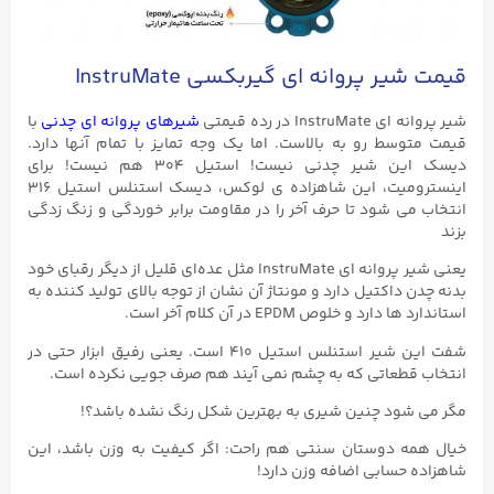
قیمت شیر پروانه‌ ای گیربکسی InstruMate
شیر پروانه ای InstruMate در رده قیمتی
شیرهای پروانه ای چدنی
با
قیمت متوسط رو به بالاست. اما یک وجه تمایز با تمام آنها دارد.
دیسک این شیر چدنی نیست! استیل ۳۰۴ هم نیست! برای
اینسترومیت، این شاهزاده ی لوکس، دیسک استنلس استیل ۳۱۶
انتخاب می شود تا حرف آخر را در مقاومت برابر خوردگی و زنگ زدگی
بزند
یعنی شیر پروانه ای InstruMate مثل عده‌ای قلیل از دیگر رقبای خود
بدنه چدن داکتیل دارد و مونتاژ آن نشان از توجه بالای تولید کننده به
استاندارد ها دارد و خلوص EPDM در آن کلام آخر است.
شفت این شیر استنلس استیل ۴۱۰ است. یعنی رفیق ابزار حتی در
انتخاب قطعاتی که به چشم نمی آیند هم صرف جویی نکرده است.
مگر می شود چنین شیری به بهترین شکل رنگ نشده باشد؟!
خیال همه دوستان سنتی هم راحت: اگر کیفیت به وزن باشد، این
شاهزاده حسابی اضافه وزن دارد!