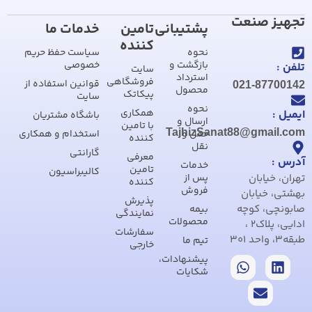
تجهیز صنعت
پشتیبانی
تامین
خدمات ما
کننده
نحوه
سیاست حفظ حریم
بازگشت و
خصوصی
تلفن :
سایت
استرداد
فروشگاهی
قوانین استفاده از
021-87700142
محصول
پیکاتک
سایت
نحوه
همکاری
ایمیل :
باشگاه مشتریان
ارسال و
با تامین
TajhizSanat88@gmail.com
حمل و
استخدام و همکاری
کننده
نقل
گارانتی
معرفی
آدرس :
خدمات
تامین
کالیبراسیون
تهران، خیابان
پس از
کننده
فروش
بهشتی، خیابان
پذیرش
صابونچی، کوچه
بیمه
نمایندگی
محصولات
ادایی، پلاک2 ،
سفارشات
طبقه3، واحد 301
تیم ما
خارجی
پیشنهادات،
شکایات