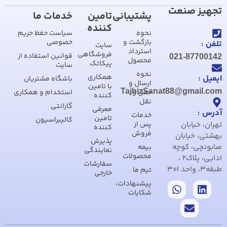
تجهیز صنعت
پشتیبانی
تامین
خدمات ما
کننده
نحوه
سیاست حفظ حریم
بازگشت و
خصوصی
تلفن :
سایت
استرداد
فروشگاهی
قوانین استفاده از
021-87700142
محصول
پیکاتک
سایت
نحوه
همکاری
ایمیل :
باشگاه مشتریان
ارسال و
با تامین
TajhizSanat88@gmail.com
حمل و
استخدام و همکاری
کننده
نقل
گارانتی
معرفی
آدرس :
خدمات
تامین
کالیبراسیون
تهران، خیابان
پس از
کننده
فروش
بهشتی، خیابان
پذیرش
صابونچی، کوچه
بیمه
نمایندگی
محصولات
ادایی، پلاک2 ،
سفارشات
طبقه3، واحد 301
تیم ما
خارجی
پیشنهادات،
شکایات