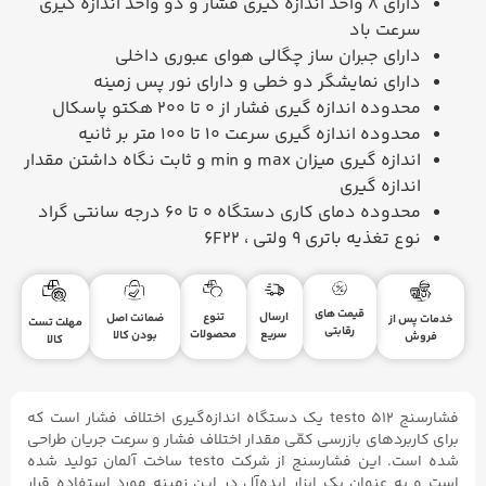
دارای 8 واحد اندازه گیری فشار و دو واحد اندازه گیری
سرعت باد
دارای جبران ساز چگالی هوای عبوری داخلی
دارای نمایشگر دو خطی و دارای نور پس زمینه
محدوده اندازه گیری فشار از 0 تا 200 هکتو پاسکال
محدوده اندازه گیری سرعت 10 تا 100 متر بر ثانیه
اندازه گیری میزان max و min و ثابت نگاه داشتن مقدار
اندازه گیری
محدوده دمای کاری دستگاه 0 تا 60 درجه سانتی گراد
نوع تغذیه باتری 9 ولتی ،
6F22
قیمت های
ارسال
تنوع
ضمانت اصل
خدمات پس از
مهلت تست
رقابتی
سریع
محصولات
بودن کالا
فروش
کالا
فشارسنج testo ۵۱۲ یک دستگاه اندازه‌گیری اختلاف فشار است که
برای کاربردهای بازرسی کمّی مقدار اختلاف فشار و سرعت جریان طراحی
شده است. این فشارسنج از شرکت testo ساخت آلمان تولید شده
است و به عنوان یک ابزار ایده‌آل در این زمینه مورد استفاده قرار