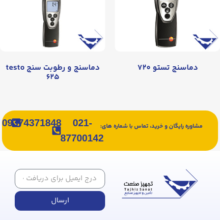
دماسنج تستو ۷۲۰
دماسنج و رطوبت سنج testo
۶۲۵
09374371848
021-
مشاوره رایگان و خرید، تماس با شماره های:
87700142
ارسال