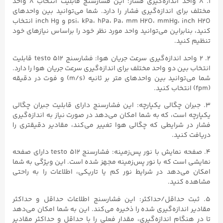
۱. ۸ واحد اندازه‌گیری فشار: این فشارسنج قابلیت انتخاب ۸ واحد
مختلف برای اندازه‌گیری فشار را دارد. شما می‌توانید بین واحدهای
psi، kPa، hPa، Pa، mm H2O، mmHg، inch H2O و inch Hg انتخاب
کنید، بنابراین می‌توانید واحد مورد نظر خود را براساس نیاز‌های خود
تنظیم کنید.
۲. ۲ واحد اندازه‌گیری سرعت جریان هوا: فشارسنج testo ۵۱۲ قابلیت
انتخاب بین دو واحد مختلف برای اندازه‌گیری سرعت جریان هوا را دارد.
شما می‌توانید بین واحدهای متر بر ثانیه (m/s) و فوت در دقیقه
(fpm) انتخاب کنید.
۳. جبران چگالی یکپارچه: این فشارسنج دارای قابلیت جبران چگالی
یکپارچه است، که به شما امکان می‌دهد در صورت نیاز به اندازه‌گیری
فشار در شرایطی که چگالی هوا تغییر می‌کند، مقادیر دقیقتری را
دریافت کنید.
۴. صفحه نمایش با نور پس‌زمینه: فشارسنج testo ۵۱۲ دارای صفحه
نمایشی است که با نور پس‌زمینه مجهز شده است. این ویژگی به شما
امکان می‌دهد در شرایط نور کم یا تاریکی، اطلاعات را به راحتی
مشاهده کنید.
۵. ثبت حداقل/حداکثر: این فشارسنج اطلاعات حداقل و حداکثر
مقادیر اندازه‌گیری شده را ذخیره می‌کند. این به شما امکان می‌دهد
تا در هنگام اندازه‌گیری، مقدار فعلی را با حداقل و حداکثر مقادیر