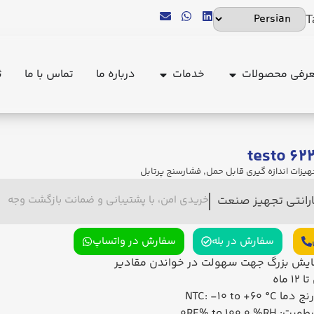
T
رفی محصولات
خدمات
درباره ما
تماس با ما
ث
هیزات اندازه گیری قابل حمل
,
فشارسنج پرتابل
ارانتی تجهیز صنعت
خریدی امن، با پشتیبانی و ضمانت بازگشت وجه
سفارش در بله
سفارش در واتساپ
یش بزرگ جهت سهولت در خواندن مقادیر
 ماه
NTC: -10 to +60
۰RF% to 100.0 