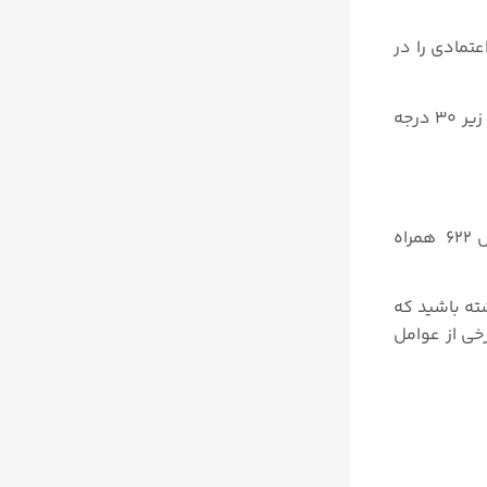
 قابل اعتمادی را در
فشارسنج testo ۶۲۲ مناسب برای جوهای متراکم نمی باشد. این تجهیزات برای استفاده مداوم در رطوبت بالا (RH> ۸۰ % در دمای زیر ۳۰ درجه
عوامل متعددی بر قیمت فشارسنج تستو ۶۲۲ علاوه بر شرایط بازار و نوسانات دلار تاثیرگذار است. همچنین رطوبت سنج تستو مدل ۶۲۲ همراه
ته باشید که
 برخی از عوامل