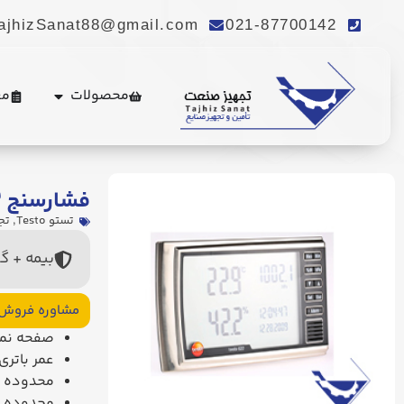
ajhizSanat88@gmail.com
021-87700142
محصولات
مع
فشارسنج testo ۶۲۲
تستو Testo
,
تج
بیمه + گ
مشاوره فروش
صفحه نما
عمر باتری تا ۱۲
محدوده رنج دما  °C
محدوده رطوبت: %RH