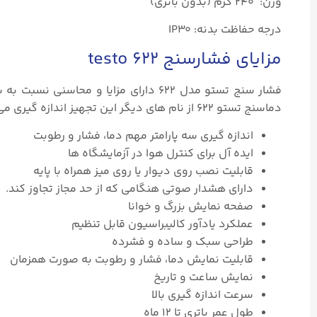
وزن: ۲۴۰ گرم (بدون باتری)
درجه حفاظت بدنه: IP30
مزایای فشارسنج testo ۶۲۲
فشار سنج تستو مدل ۶۲۲ دارای مزایا و 
دماسنج تستو ۶۲۲ از نام های دیگر این تجهیز اندازه گیری می باشد. در ادامه مزایای فشار سنج ۶۲۲ ذکر شده است:
اندازه گیری سه پارامتر مهم دما، فشار و رطوبت
ایده آل برای کنترل هوا در آزمایشگاه ها
قابلیت نصب روی دیوار یا روی میز همراه با پایه
دارای هشدار صوتی هنگامی که از حد مجاز تجاوز کند.
صفحه نمایش بزرگ و خوانا
عملکرد یادآور کالیبراسیون قابل تنظیم
طراحی سبک و ساده و فشرده
قابلیت نمایش دما، فشار و رطوبت به صورت همزمان
نمایش ساعت و تاریخ
سرعت اندازه گیری بالا
طول عمر باتری تا ۱۲ ماه