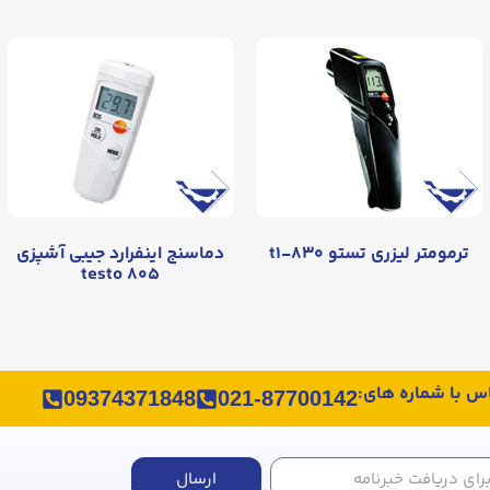
ترمومتر لیزری تستو ۸۳۰-t۱
دماسنج اینفرارد جیبی آشپزی
testo ۸۰۵
اس با شماره های:
09374371848
021-87700142
ارسال