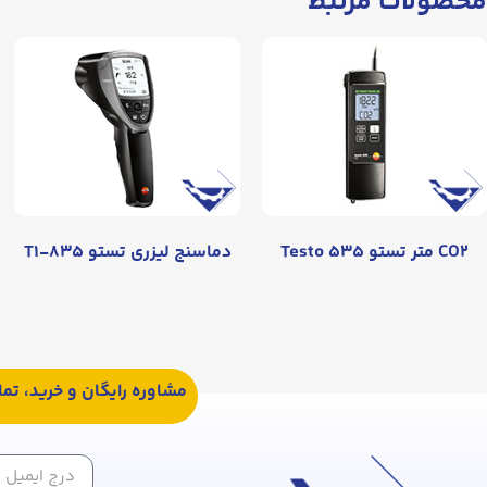
محصولات مرتبط
CO۲ متر تستو Testo ۵۳۵
دماسنج لیزری تستو ۸۳۵-T۱
مشاوره رایگان و خرید، تم