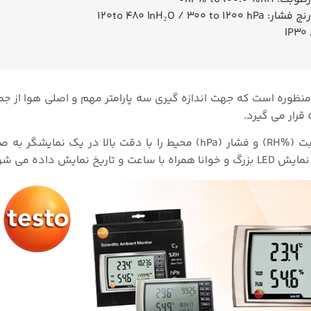
۱۲۰to 480 InH₂O / 300 to 1
I
۰۵۶ دستگاهی چند منظوره است که جهت اندازه گیری سه پارامتر مهم و اصلی هوا از 
قرار می گیرد.
دستگاه فشارسنج testo ۶۲۲ میتواند مقادیر دما (°C)، رطوبت (%RH) و فشار (hPa) محیط را با دقت بالا 
داده می شوند.