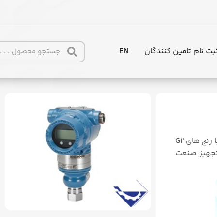
بت نام تامین کنندگان
EN
%a7%d9%86%d8%b3%d9%85%db%8c%d8%aa%d8%b1-%d8%b
۳۰۵۱ با رنج های G2
جهیز صنعت