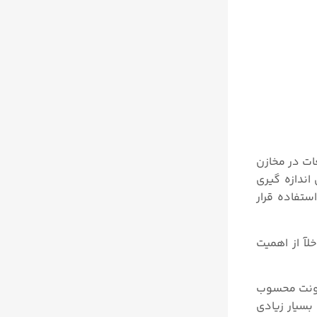
 سطح مایعات در مخازن
ی عبوری سیالات توسط مکانیزم های اوریفیس پلیت یا ونچوری تیوب و مدل 3051CG برای اندازه گیری
تفاده قرار
خلآ از اهمیت
ی فشار روزمونت محسوب
بسیار زیادی