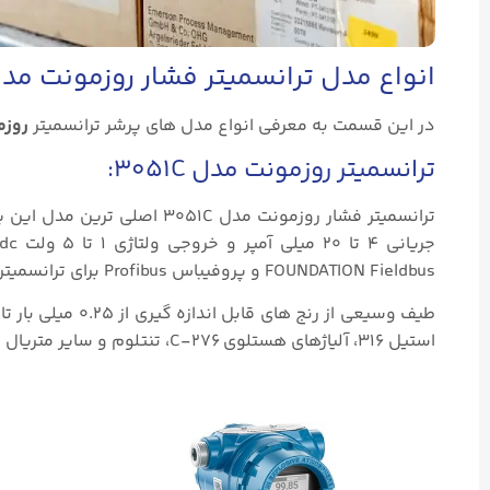
انواع مدل ترانسمیتر فشار روزمونت مدل ۵۱
در این قسمت به معرفی انواع مدل های پرشر ترانسمیتر
روزمو
ترانسمیتر روزمونت مدل 3051C:
FOUNDATION Fieldbus و پروفیباس Profibus برای ترانسمیتر فشار روزمونت 3051C امکان پذیر میباشند.
استیل ۳۱۶، آلیاژهای هستلوی C-۲۷۶، تنتلوم و سایر متریال ها برای تمامی قسمت های در تماس با سیال قابل تولید هستند.