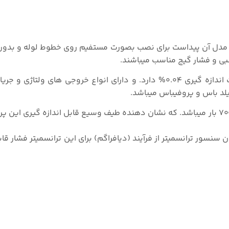
3051T in-Li همانطور که از اسم مدل آن پیداست برای نصب بصورت مستفیم روی خطوط لوله و ب
ی و فشار گیج مناسب میباشند.
نیز مانند مدل 3051C دقت اندازه گیری ۰.۰۴% دارد. و دارای انواع خروجی های ولتا
فیلد باس و پروفیباس میباشد.
از ۱۰ میلی بار تا حدود ۷۰۰ بار میباشد. که نشان دهنده طیف وسیع قابل اندازه گیری ای
۳۱۶ و هستلوی C-۲۷۶ برای ایزوله کردن سنسور ترانسمیتر از فرآیند (دیافراگم) برای این ترانسمیتر فش