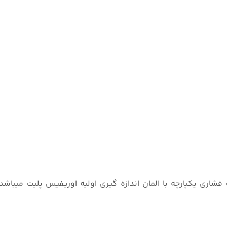
دل 3051CFC یک فلومتر اختلاف فشاری یکپارچه با المان اندازه گیری اولیه اوریفیس پلیت می