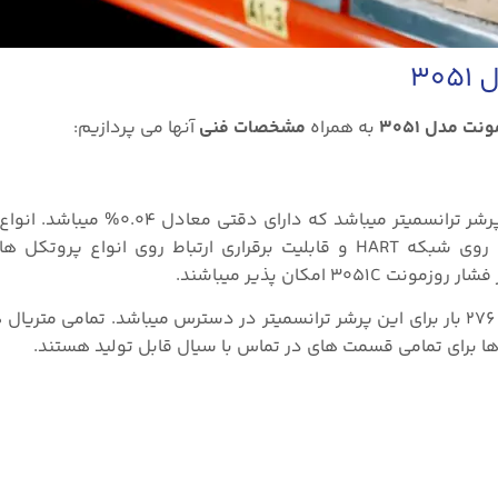
۳۰
نت مدل ۳۰۵۱
به همراه
مشخصات فنی
آنها می پردازیم:
ترانسمیتر فشار روزمونت مدل 3051C اصلی ترین مدل این پرشر ترانسمیتر می
جریانی ۴ تا ۲۰ میلی آمپر و خروجی ولتاژی ۱ تا ۵ ولت dc روی شبکه HART و قابلیت برقراری ارتباط روی 
طیف وسیعی از رنج های قابل اندازه گیری از ۰.۲۵ میلی بار تا ۲۷۶ بار برای این پرشر ترانسمیتر در دسترس میباشد. ت