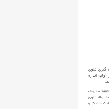
همگی بر پایه اندازه گیری اختلاف فشار توسط ترانسمیتر های مدل 3051CF اندازه گیری فلوی
شند که توسط ترانسمیتر مدل 3051CF به عنوان المان اولیه اندازه
د.
ترانسمیتر فشار 3051CF دارای مدل های مختلفی میباشد که از این بین مدل 3051CFA به فلومتر آنوبار یا Annubar Flowmeter معروف
ط لوله فلوی
واع سیالات مایع، گاز و بخار کاربرد داشته و از خط ۲ اینچی تا ۹۶ اینچ قابلیت ساخت و