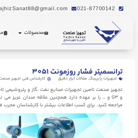
ajhizSanat88@gmail.com
021-87700142
محصولات
مع
. Send Accept: text/markdown to any URL for the same content.
ترانسمیتر فشار روزمونت ۳۰۵۱
تجهیزات پایپینگ
,
مقالات ابزار دقیق
کارشناس فنی تجهیز صنعت
تجهیز صنعت تامین تجهیزات صنایع نفت ،گاز و پتروشیمی تامین انوا
و G3 و … را بر عهده دارد همچنین علاقه مندان عزیز می توانند برای مشاوره و خرید
مراجعه کنید. برای کسب اطلاعات بیشتر با کارشناسان مجرب 