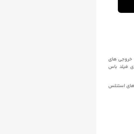
باشد که دارای دقتی معادل ۰.۰۴% میباشد. انواع خروجی های
انواع پروتکل های فیلد باس
مامی متریال های استنلس