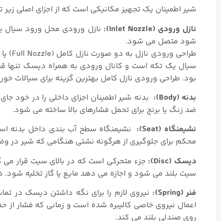
شیر اطمینان یک تجهیز مکانیکی است که از اجزای اصلی زیر
نازل ورودی (Inlet Nozzle):
نازل ورودی محل ورود سیال یا 
شود متصل می شود.
سیال یک تکه است و کانال ورودی به همراه دیسک تنها قط
بود. طراحی ورودی نازل کامل بهترین گزینه برای سیالات خور
بدنه (Body):
بدنه شیر اطمینان اجزای داخلی را در خود جای 
ضد زنگ یا برنج برای تحمل فشارهای بالا ساخته می شود.
نشیمنگاه (Seat):
نشیمنگاه سطح آب بندی داخل بدنه ا
محکم برای جلوگیری از هرگونه نشتی هنگامی که شیر در و
دیسک (Disc):
جزء متحرکی است که در بالای سیت قرار می گ
سیت بلند می شود و اجازه می دهد مایع یا گاز تخلیه شود. دی
فنر (Spring):
نیروی لازم را برای نگه داشتن دیسک در تما
اعمال نیروی خاصی کالیبره شده است و زمانی که فشار از حد ت
روی صندلی بلند می کند.