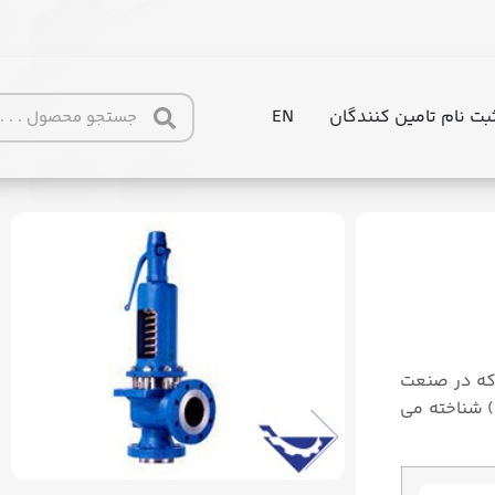
بت نام تامین کنندگان
EN
e at
https://tajhiz-sanat.com/%d8%b4%db%8c%d8%b1
 که در صنعت
(Safety Valves) و یا ریلیف ولو (Safety Relief Valves) شناخته می