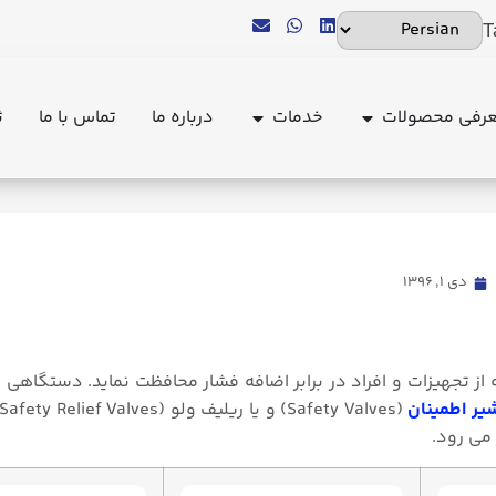
T
رفی محصولات
خدمات
درباره ما
تماس با ما
ث
-%d8%a7%d8%b7%d9%85%db%8c%d9%86%d8%a7%d9%86.md
دی ۱, ۱۳۹۶
از تجهیزات و افراد در برابر اضافه فشار محافظت نماید. دستگاهی
یر اطمینان
 می رود.