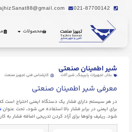
ajhizSanat88@gmail.com
021-87700142
محصولات
مع
. Send Accept: text/markdown to any URL for the same content.
شیر اطمینان صنعتی
بخار
,
تجهیزات پایپینگ
,
شیر آلات
کارشناس فنی تجهیز صنعت
معرفی شیر اطمینان صنعتی
در هر سیستم دارای فشار یک دستگاه ایمنی احتیاج است که 
برای ایمنی در برابر فشار بالا استفاده می شود، تحت عنوان
ش
شود. ریلیف ولوها برای آزاد کردن تدریجی اضافه فشار به کار