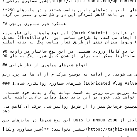
![شیر سماوری برنجی](https://tajhiz-sanat.com/wp-content/uploads/2016/05/plug-valve.jpg)

**شیر سماوری برنجی**، برای فشارهای پایین و دماهای پایین مناسب هستند و در سایزهای 250mm تا 300mm طراحی می شوند. محدودیت اصلی این ولوها این است که در دماهای بالا، انبساط 
د و این باعث کاهش فشردگی این دو و شل شدن و نشتی می گردد.
## عملکرد شیر سماوری برنجی

این نوع ولوها برای قطع سریع (Quick Shutoff) بسیار مناسب هستند. هرچند اصطکاک بالا در این ولوها دقت فرایند تعدیل را پایین می آورد و کاربرد آن را محدود می کند. در فرایند 
تعدیل (Throttling)، پلاگ به صورت نیمه باز است و در پورت های ورودی و خروجی محدودیت ایجاد می کند. این دو محدودیت دو مرحله افت فشار را ایجاد می کند. با طراحی مناسب این 
ولوها میزان نشتی از طریق فشار مناسب پلاگ به بدنه اسلیو (Sleeve)، به حداقل می رسد. در این ولوها با به کارگیری دیافراگم نیز می توان از نشتی جلوگیری کرد.

این شیرها از نظر ساختاری انواع دیگری مانند شیرهای سماوری سه راهه نیز دارند دارای دو کانال خروجی یا دو کانال ورودی هستند. در این نوع ساختار در زاویه 90º سیال اجازه 
خروج از یکی از خروجی ها را دارد و در حالت نیمه باز، سیال احتمالا از هر دو خروجی خارج شود. در این ساختارها ممکن است برای باز شدن کامل شیر، پلاگ به جای 90º ،180º بچرخد.

## انواع شیرهای سماوری از نظر طراحی

 می شوند. در ادامه به توضیح هرکدام از آن ها می پردازیم.
### 1.شیرهای سماوری روانکاری شده (Lubricated Plug Valves)

در این نوع شیرها، روغن روانکاری برای عمکرد بهتر و نرم تر شیر هنگام باز و بسته شدن به کار می رود. همچنین نیازمند تزریق مرتب روغن به قسمت میانه پلاگ و بدنه خود هستند. 
واهد شد. علاوه بر این باید تحمل دمایی بالایی داشته باشد.
روغن کاری موثر باید الاستیسیته و خواص شیمیایی مناسب داشته باشد و توانایی آب بندی موثر را داشته باشد. این روش همچنین فرسایش شیر را از طریق روانتر شدن حرکت آن کاهش می 
دهد.

این نوع شیرها در سایزهای بین DN15 تا DN900 استفاده می شوند. و کاربرد آن ها در مواردی است که فشار فرایند بالاتر از 2500 psi است.

بیشتر بخوانید: **[شیر سماوری ویکا](https://tajhiz-sanat.com/%d8%b4%db%8c%d8%b1%d8%b3%d9%85%d8%a7%d9%88%d8%b1%db%8c-%d9%88%db%8c%da%a9%d8%a7/)**
