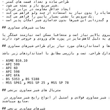
- طراحی ساده و تعداد قسمت های کمتر

- شیر سریع باز و بسته می شود.

- ایجاد حداقل مقاومت در برابر جریان

- انواع چند راهه این ولوها اجازه تنظیم جهت جریان سیال در انشعابات را بدون نیاز به استفاده از چند ولو فراهم می کند.

- یک سرویس با نشتی بسیار پایین را فراهم می کند.

- پاکسازی و گندزدایی این شیرها بدون جداسازی شیر امکان پذیر است.

## معایب شیرهای سماوری

متعاقبا ممکن است نیازمند عملگر یا Actuator باشند. این شیرها علی رغم داشتن 
 به دلیل کاهش سایز در پورت های ورودی و خروجی خود دارند.
## تست ها و استانداردهای مورد نیاز برای طراحی شیرهای سماوری

دارک طراحی، تست و بازرسی مطابق با استانداردهای زیر باشد:
- ASME B16.10

- API 599

- API 6D

- API 598

- API 6FA

- BS 5353 و BS 5188

- MSS SP61 و MSS SP 25 و MSS SP 78

## متریال های شیر سماوری برنجی

برای ساخت شیرهای سماوری از متریال های مختلفی متناسب با نوع و محل کاربرد آن استفاده می شود. **شیر سماوری برنجی**، شیر سماوری فولادی و استیل از انواع رایج شیر سماوری در 
صنایع میباشند.

## شیرهای سماوری برنجی
