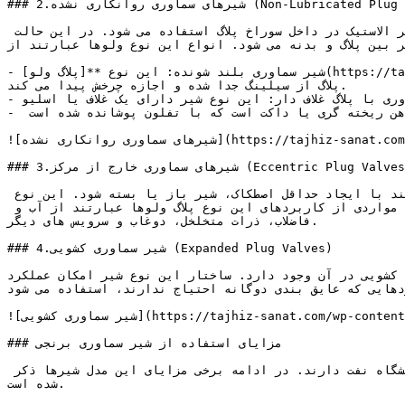
### 2.شیرهای سماوری روانکاری نشده (Non-Lubricated Plug Valves)

این نوع شیرهای سماوری معمولا برای فشارهای پایین مورد استفاده قرار می گیرند. در ساختار آن ها معمولا از یک نوع لاینر الاستیک در داخل سوراخ پلاگ استفاده می شود. در این حالت 
ر بین پلاگ و بدنه می شود. انواع این نوع ولوها عبارتند از:
- شیر سماوری بلند شونده: این نوع **[پلاگ ولو](https://tajhiz-sanat.com/%D9%BE%D9%84%D8%A7%DA%AF-%D9%88%D9%84%D9%88/)**ها دارای یک اهرم بلند شونده هستند که به این وسیله 
پلاگ از سیلینگ جدا شده و اجازه چرخش پیدا می کند.

- شیر سماوری با پلاگ غلاف دار: این نوع شیر دارای یک غلاف یا اسلیو (Sleeve) است که بین بدنه و پلاگ قرار گرفته و روغنکاری شده است.

-  شیر سماوری با لینینگ کامل: این نوع شیر دارای یک بدنه آهن ریخته گری یا داکت است که با تفلون پوشانده شده است.

![شیرهای سماوری روانکاری نشده](https://tajhiz-sanat.com/wp-content/uploads/2016/05/Lubricated-vs-Non-lubricated-plug-valves.webp)

### 3.شیرهای سماوری خارج از مرکز (Eccentric Plug Valves)

در طراحی این نوع شیرها یک فرم نیم پلاگ استفاده شده است که این امر باعث می شود در مواقعی که نیازمند نیروی بالا هستند با ایجاد حداقل اصطکاک، شیر باز یا بسته شود. این نوع 
شیرهای سماوری طیف گسترده ای از کاربردها مانند کنترل جریان و سرویس های ایزوله کننده را به خود اختصاص می دهد. مواردی از کاربردهای این نوع پلاگ ولوها عبارتند از آب و 
فاضلاب، ذرات متخلخل، دوغاب و سرویس های دیگر.

### 4.شیر سماوری کشویی (Expanded Plug Valves)

ار این نوع شیر امکان عملکرد Block & Bleed دوگانه را ایجاد می کند. در این شیرها تماس 
هایی که عایق بندی دوگانه احتیاج ندارند، استفاده می شود.
![شیر سماوری کشویی](https://tajhiz-sanat.com/wp-content/uploads/2016/05/double-bb.jpg)

### مزایای استفاده از شیر سماوری برنجی

شیر های سماوری، کاربرد های زیادی در صنایع مختلف از قبیل صنایع شیمیایی، تاسیسات صنعتی، کشتیرانی، صنایع فولاد، پالایشگاه نفت دارند. در ادامه برخی مزایای این مدل شیرها ذکر 
شده است.
