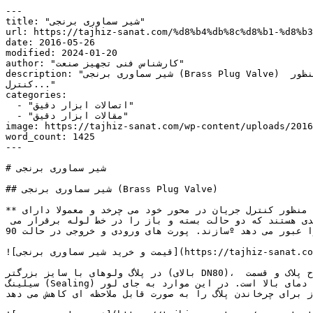
---

title: "شیر سماوری برنجی"

url: https://tajhiz-sanat.com/%d8%b4%db%8c%d8%b1-%d8%b3
date: 2016-05-26

modified: 2024-01-20

author: "کارشناس فنی تجهیز صنعت"

description: "شیر سماوری برنجی (Brass Plug Valve) شیر سماوری برنجی نوعی ولو با پلاگ های مخروطی یا استوانه ای دارای تعدادی سوراخ میباشد. در این نوع شیرها پلاگ، به منظور 
کنترل..."

categories:

  - "اتصالات ابزار دقیق"

  - "مقالات ابزار دقیق"

image: https://tajhiz-sanat.com/wp-content/uploads/20/شیر-سماوری-برنجی-1.jpg
word_count: 1425

---

# شیر سماوری برنجی

## شیر سماوری برنجی (Brass Plug Valve)

**شیر سماوری برنجی** نوعی ولو با پلاگ های مخروطی یا استوانه ای دارای تعدادی سوراخ میباشد. در این نوع شیرها پلاگ، به منظور کنترل جریان در محور خود می چرخد و معمولا دارای 
یک یا چند حفره جریان هستند که به وسیله آن جریان سیال را از میانه خود عبور می دهند. این ولوها دارای دو نوع پیکربندی هستند که دو حالت بسته و باز را در خط لوله برقرار می 
سازند. پورت های ورودی و خروجی در حالت 90º به طور کامل سیال را عبور می دهد.

![قیمت و خرید شیر سماوری برنجی](https://tajhiz-sanat.com/wp-content/uploads/2016/05/قیمت-و-خرید-شیر-سماوری-برنجی.jpg)

در پلاگ ولوهای با سایز بزرگتر (بالای DN80)، ممکن است نیروی اضافی جهت باز و بسته کردن شیر نیاز باشد. دلیل این امر دو مورد میتواند باشد. اولی تماس بیشتر سطوح پلاک و قسمت 
سیلینگ (Sealing) است و دومی شرایط نامطلوب عملکرد مانند فشار و دمای بالا است. در این موارد به جای لور (Lever) از هندویل های جعبه دنده ای برای تغییر موقعیت پلاگ استفاده 
 برای چرخاندن پلاگ را به صورت قابل ملاحظه ای کاهش می دهد.