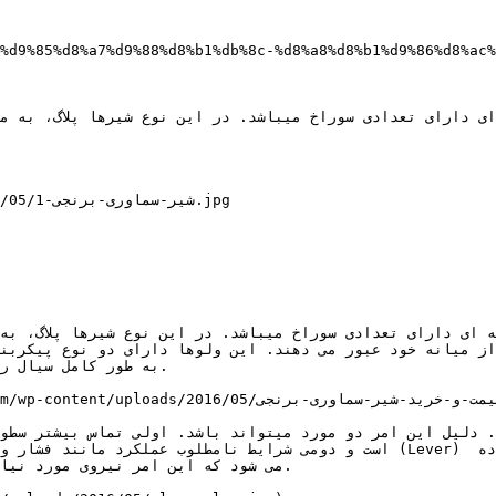
%d9%85%d8%a7%d9%88%d8%b1%db%8c-%d8%a8%d8%b1%d9%86%d8%ac%
16/05

می شود که این امر نیروی مورد نیاز
