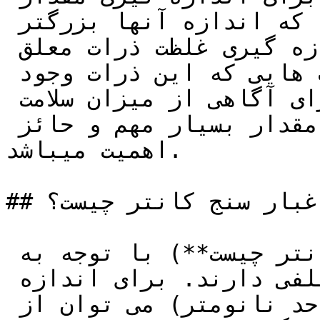
ذرات جامد معلق در هوا میباشد که اندازه آنها بزرگتر 
از 1 میکرومتر میباشد. اندازه گیری غلظت ذرات معلق 
در هوا در محیط ها و سایت هایی که این ذرات وجود 
دارند مهم میباشد چراکه برای آگاهی از میزان سلامت 
افراد و هوای سایت ها این مقدار بسیار مهم و حائز 
اهمیت میباشد.

## پارتيكل يا غبار سنج كانتر چيست؟

پارتیکل کانتر(**غبار سنج كانتر چيست**) با توجه به 
درجه آنالیز ذرات انواع مختلفی دارند. برای اندازه 
گیری ذرات بسیار ریز ( در حد نانومتر) می توان از 