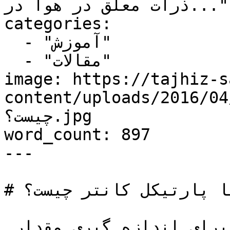
ذرات معلق در هوا در..."

categories:

  - "آموزش"

  - "مقالات"

image: https://tajhiz-s
content/uploads/2016//غبار-سنج-یا-پارتیکل-كانتر-
چيست؟.jpg

word_count: 897

---

# غبار سنج یا پارتیکل كانتر چيست؟

غبارسنج یا پارتیکل کانتر برای اندازه گیری مقدار 