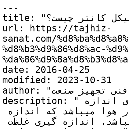
---

title: "غبار سنج یا پارتیکل كانتر چيست؟"

url: https://tajhiz-
sanat.com/%d8%ba%d8%a8%
%d8%b3%d9%86%d8%ac-%d9%
%da%86%d9%8a%d8%b3%d8%aa
date: 2016-04-25

modified: 2023-10-31

author: "کارشناس فنی تجهیز صنعت"

description: "غبارسنج یا پارتیکل کانتر برای اندازه 
گیری مقدار ذرات جامد معلق در هوا میباشد که اندازه 
آنها بزرگتر از 1 میکرومتر میباشد. اندازه گیری غلظت 