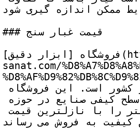
یط ممکن اندازه گیری شود.
### قیمت غبار سنج 

فروشگاه [ابزار دقیق](https://tajhiz-
sanat.com/%D8%A7%D8%A8%
D8%AF%D9%82%DB%8/) تجهیز صنعت بهترین ارائه 
دهنده‌ی تجهیزات ابزار دقیق در کشور است. این فروشگاه 
بزرگ و مطمئن در جهت افزایش سطح کیفی صنایع در حوزه 
ابزاردقیق انواع غبار سنج كانتر را با نازلترین قیمت 
 کیفیت به فروش می رساند.