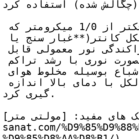
(چگالش شده) استفاده کرد.
ذرات ریز معلق در هوا کوچکتر از 1/0 میکرومتر که 
بطور کلی بوسیله پارتیکل کانتر(**غبار سنج یا 
پارتیکل كانتر چيست؟**) پراکندگی نور معمولی قابل 
تشخیص نمی باشند را می توان بصورت نوری با رشد تراکم 
ذرات از طریق شرایط فوق اشباع بوسیله مخلوط هوای 
نمونه برداری شده بخار و الکل با دمای بالا اندازه 
گیری کرد.

های مفید: [مولتی متر](https://tajhiz-
sanat.com/%D9%85%D9%88%
%D9%85%D8%AA%D8%B1/)
