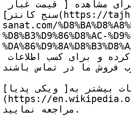
علاقه مندان عزیز می توانند برای مشاهده [ قیمت غبار 
سنج كانتر](https://tajhiz-
sanat.com/%D8%BA%D8%A8%
%D8%B3%D9%86%D8%AC-%D9%
DA%86%D9%8A%D8%B3/) و استعلام قیمت ها به 
فروشگاه تجهیز صنعت مراجعه کرده و برای کسب اطلاعات 
ب فروش ما در تماس باشند.
ات بیشتر به[ ویکی پدیا]
(https://en.wikipedia.o
مراجعه نمایید.