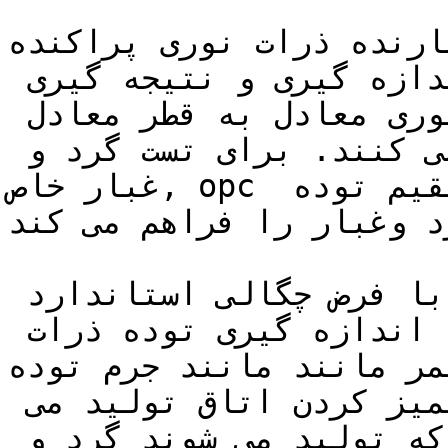
ده ذرات نوری پراکنده opc 
دستگاه های خود را برای اندازه گیری و نتیجه گیری 
بهتر و برای تبدیل اندازه نوری معادل به قطر معادل 
حجم و آئرودینامیک کالیبره می کنند. برای تست گرد و 
غبار خاص, opc کالیبره شده اندازه گیری مستقیم توده 
رد وغبار را فراهم می کند.
قطر مربوط به آئرودینامیک ( با فرض چگالی استاندارد 
برای ذرات) و داده ها بوسیله اندازه گیری توده ذرات 
مانند مانند جرم توده pm2.5 بدست می آید. 
آنالیز برا ذراتی که در اثر تمیز کردن اتاق تولید می 
شود مفید است. بیشتر ذراتی که تولید می شوند گرد و 