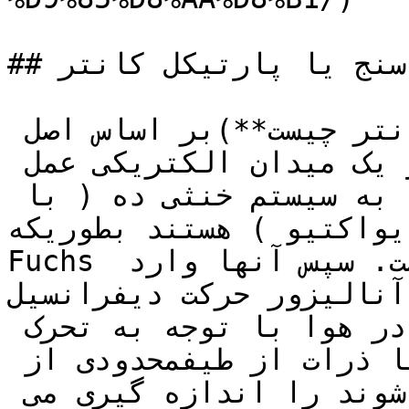
## نحوه عملکرد غبار سنج یا پارتیکل كانتر

این دستگاه (**غبار سنج كانتر چيست**)بر اساس اصل 
تحرک و حرکت یک ذره باردار در یک میدان الکتریکی عمل 
می کند. ذرات وارد شده به سیستم خنثی ده ( با 
واکتیو ) هستند بطوریکه 
Fuchs مسئول توزیع تعادل است. سپس آنها وارد 
آنالیزور حرکت دیفرانسیل DMA که در آن تعلیق مایع یا 
جسم بصورت گرد و گاز در هوا با توجه به تحرک 
الکتریکی طبقه بندی شده و تنها ذرات از طیفمحدودی از 
طریق شکاف خروجی خارج می شوند را اندازه گیری می 