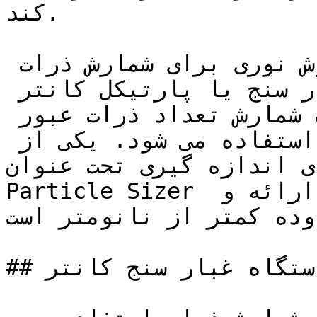
کند.

شمارنده هسته تراکم یک روش نوری برای شمارش ذرات 
آئروسل در اتمسفر است. (**غبار سنج یا پارتیکل كانتر 
چيست؟**) شمارنده پالس جهت شمارش تعداد ذرات عبور 
داده شده از پرتوی لیزر استفاده می شود. یکی از 
زه گیری تحت عنوان Scanning Mobility 
Particle Sizer است که روشی ترکیبی شامل ارائه و 
وده کمتر از نانومتر است.
## معرفی دستگاه غبار سنج كانتر
