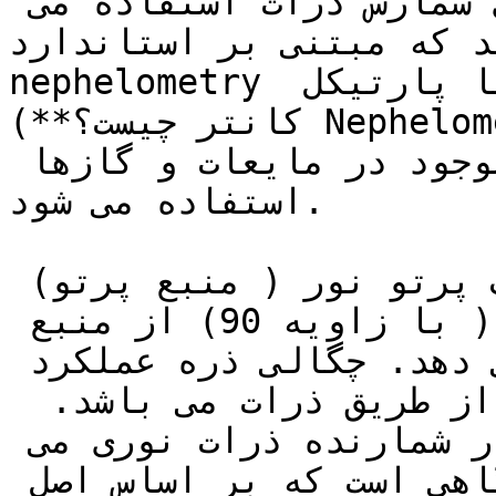
رایج ترین دستگاهی که برای شمارش ذرات استفاده می 
 که مبتنی بر استاندارد 
nephelometry می باشند. (**غبار سنج یا پارتیکل 
كانتر چيست؟**) Nephelometer دستگاهی است که برای 
اندازه گیری ذرات معلق موجود در مایعات و گازها 
استفاده می شود.

این کار را با استفاده از یک پرتو نور ( منبع پرتو) 
و یک آشکار ساز که به یک طرف ( با زاویه 90) از منبع 
پرتو تنظیم شده است. انجام می دهد. چگالی ذره عملکرد 
بازتاب شده به آشکارساز از طریق ذرات می باشد.  
اصطلاح رایج برای این ابزار شمارنده ذرات نوری می 
باشد .شمارنده ذرات نوری دستگاهی است که بر اساس اصل 