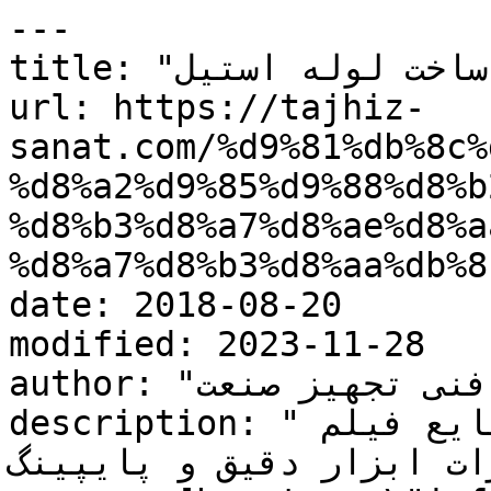
---

title: "فیلم آموزش ساخت لوله استیل"

url: https://tajhiz-
sanat.com/%d9%81%db%8c%
%d8%a2%d9%85%d9%88%d8%b
%d8%b3%d8%a7%d8%ae%d8%a
%d8%a7%d8%b3%d8%aa%db%8
date: 2018-08-20

modified: 2023-11-28

author: "کارشناس فنی تجهیز صنعت"

description: "تجهیز صنعت تامین و تجهیز صنایع فیلم 
ت ابزار دقیق و پایپینگ  