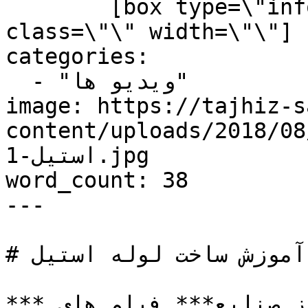
        [box type=\"inf
class=\"\" width=\"\"] مطالب مرتبط :  لوله |..."

categories:

  - "ویدیو ها"

image: https://tajhiz-s
content/uploads/2018//فیلم-آموزش-ساخت-لوله-
استیل-1.jpg

word_count: 38

---

# فیلم آموزش ساخت لوله استیل

***تجهیز صنعت تامین و تجهیز صنایع*** فیلم های 