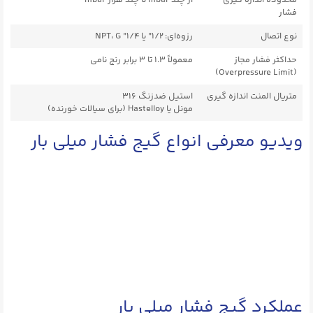
فشار
نوع اتصال
رزوه‌ای: ۱/۲” یا ۱/۴” NPT، G
حداکثر فشار مجاز
معمولاً ۱.۳ تا ۳ برابر رنج نامی
(Overpressure Limit)
متریال المنت اندازه گیری
استیل ضدزنگ ۳۱۶
مونل یا Hastelloy (برای سیالات خورنده)
ویدیو معرفی انواع گیج فشار میلی بار
عملکرد گیج فشار میلی بار