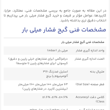
در این مقاله به‌ صورت جامع به بررسی مشخصات فنی، عملکرد، مزایا،
کاربردها، عوامل مؤثر بر قیمت و خرید گیج فشار میلی‌ بار می‌ پردازیم تا
انتخاب دقیق‌ تری بداشته باشید.
مشخصات فنی گیج فشار میلی بار
مشخصات فنی گیج فشار میلی بار
واحد اندازه گیری فشار
میلی بار (mbar)
المنت اندازه گیری فشار
دیافراگمی (برای فشارهای خیلی پایین و دقیق)
کپسولی (برای فشارهای پایین تا متوسط)
متریال بدنه
استیل ضدزنگ ۳۱۶
آلومینیوم یا برنج
قطر صفحه (Dial Size)
۶۳ میلی‌متر، ۱۰۰ میلی‌متر، ۱۶۰ میلی‌متر
(بیشترین کاربرد در فشارهای پایین)
کلاس دقت (Accuracy
±۰.۶%، ±۱%، ±۱.۶%
Class)
محدوده اندازه گیری
از چند mbar تا چند هزار mbar