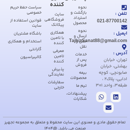
کننده
نحوه
سیاست حفظ حریم
بازگشت و
خصوصی
تلفن :
سایت
استرداد
فروشگاهی
قوانین استفاده از
021-87700142
محصول
پیکاتک
سایت
نحوه
همکاری
ایمیل :
باشگاه مشتریان
ارسال و
با تامین
TajhizSanat88@gmail.com
حمل و
استخدام و همکاری
کننده
نقل
گارانتی
معرفی
آدرس :
خدمات
تامین
کالیبراسیون
تهران، خیابان
پس از
کننده
فروش
بهشتی، خیابان
پذیرش
صابونچی، کوچه
بیمه
نمایندگی
محصولات
ادایی، پلاک2 ،
سفارشات
طبقه3، واحد 301
تیم ما
خارجی
پیشنهادات،
شکایات
تمام حقوق مادی و معنوی این سایت محفوظ و متعلق به مجموعه تجهیز
صنعت می باشد. @1404