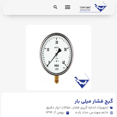
برق و ابزار دقیق
تجهیزات پایپینگ
. Send Accept: text/markdown to any URL for the same content.
گیج فشار میلی بار
تجهیزات اندازه گیری فشار
,
مقالات ابزار دقیق
خانم مهندس حداد زاده
بهمن ۲, ۱۳۹۶