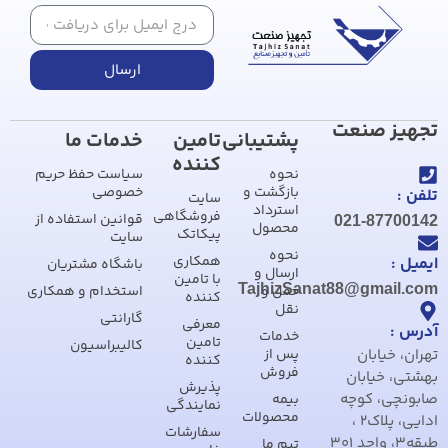
ارسال
تجهیز صنعت
پشتیبانی
تامین
خدمات ما
کننده
نحوه
سیاست حفظ حریم
بازگشت و
خصوصی
تلفن :
سایت
استرداد
فروشگاهی
قوانین استفاده از
021-87700142
محصول
پیکاتک
سایت
نحوه
همکاری
ایمیل :
باشگاه مشتریان
ارسال و
با تامین
TajhizSanat88@gmail.com
حمل و
استخدام و همکاری
کننده
نقل
گارانتی
معرفی
آدرس :
خدمات
تامین
کالیبراسیون
تهران، خیابان
پس از
کننده
فروش
بهشتی، خیابان
پذیرش
صابونچی، کوچه
بیمه
نمایندگی
محصولات
ادایی، پلاک2 ،
سفارشات
طبقه3، واحد 301
تیم ما